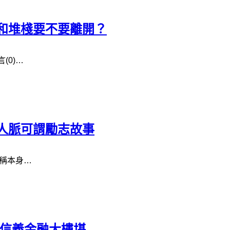
和堆棧要不要離開？
(0)…
 人脈可謂勵志故事
，稱本身…
光信義金融大樓堪