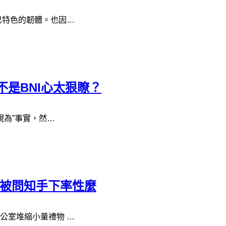
己特色的韌體。也因…
是BNI心太狠瞭？
視為”事實，然…
記被問知手下率性麼
公室堆縮小量禮物 …