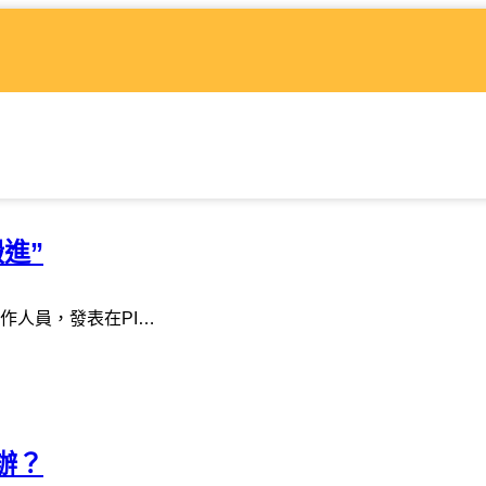
進”
作人員，發表在PI…
辦？