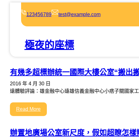
跳
至
123456789
test@example.com
主
要
內
極夜的座標
容
有幾多超標辦統一國際大樓公室“搬出搬
2016 年 4 月 30 日
遠體驗評論：雄金融中心遠雄信義金融中心小痞子關國家工
Read More
辦置地廣場公室新尺度，假如超瞭怎樣