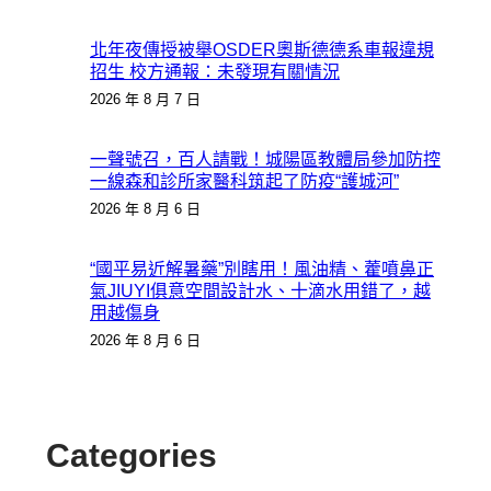
北年夜傳授被舉OSDER奧斯德德系車報違規
招生 校方通報：未發現有關情況
2026 年 8 月 7 日
一聲號召，百人請戰！城陽區教體局參加防控
一線森和診所家醫科筑起了防疫“護城河”
2026 年 8 月 6 日
“國平易近解暑藥”別瞎用！風油精、藿噴鼻正
氣JIUYI俱意空間設計水、十滴水用錯了，越
用越傷身
2026 年 8 月 6 日
Categories