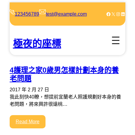
跳
至
Facebook
X
Instagram
LinkedIn
123456789
test@example.com
主
要
內
極夜的座標
容
4護理之家0歲男怎樣計劃本身的養
老問題
2017 年 2 月 27 日
我此刻快40瞭，想提前宜蘭老人照護規劃好本身的養
老問題，將來興許很遠桃…
Read More