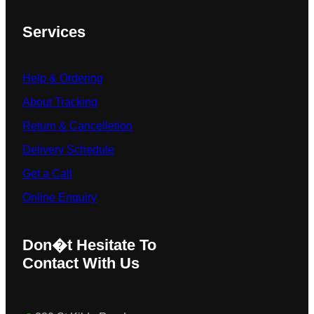
Services
Help & Ordering
About Tracking
Return & Cancelletion
Delivery Schedule
Get a Call
Online Enquiry
Don�t Hesitate To
Contact With Us