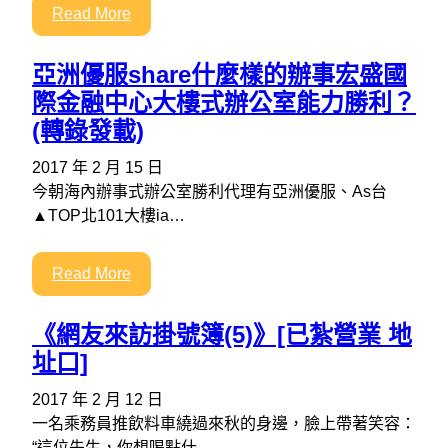
Read More
亞洲優服share什麼樣的辦事宏盛國
際金融中心大樓式辦公室能力勝利？
(轉錄發載)
2017 年 2 月 15 日
今朝海內辦事式辦公室勝利代理有亞洲優服、As台
▲TOP北101大樓ia…
Read More
《網友來訪掛號簿(5)》[已紮營業 地
址口]
2017 年 2 月 12 日
一名乘務員推飲料車繞過來秋的身邊，臉上帶著笑容：
“這位先生，你想喝點什…