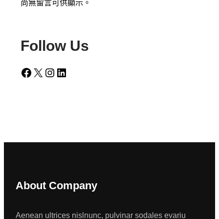
尚無留言可供顯示。
Follow Us
Facebook
X
Instagram
LinkedIn
About Company
Aenean ultrices nislnunc, pulvinar sodales evariu