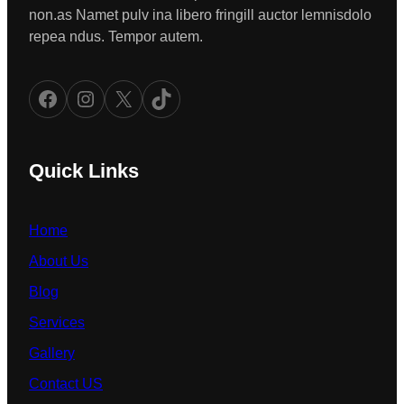
non.as Namet pulv ina libero fringill auctor lemnisdolo
repea ndus. Tempor autem.
Facebook
Instagram
X
TikTok
Quick Links
Home
About Us
Blog
Services
Gallery
Contact US