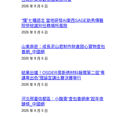
2026 年 8 月 6 日
“懂”七種語言 當地研發AI東西SAGE助秀傳醫
院勞檢識別任務場所風險
2026 年 8 月 6 日
山東高密：成長泥山君制作財產甜心寶物查包
養網_中國網
2026 年 8 月 6 日
結果出爐！OSDER奧斯德材料報價第二屆“粵
講粵出色”理論宣講比賽決賽舉行
2026 年 8 月 5 日
河北邢臺信都區：小酸棗“查包養網串”起年夜
鏈條_中國網
2026 年 8 月 5 日