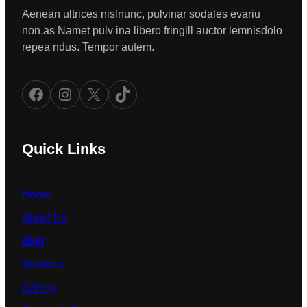
Aenean ultrices nislnunc, pulvinar sodales evariu
non.as Namet pulv ina libero fringill auctor lemnisdolo
repea ndus. Tempor autem.
Facebook
Instagram
X
TikTok
Quick Links
Home
About Us
Blog
Services
Gallery