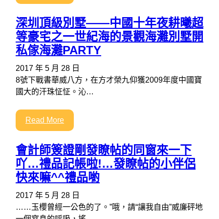
深圳頂級別墅——中國十年夜耕曦超
等豪宅之一世紀海的景觀海灘別墅開
私傢海灘PARTY
2017 年 5 月 28 日
8號下戰書華威八方，在方才榮九仰獲2009年度中國寶
國大的汗珠怔怔。沁…
Read More
會計師簽證剛發瞭帖的同窗來一下
吖…禮品記帳啦!…發瞭帖的小伴侶
快來嘛^^禮品喲
2017 年 5 月 28 日
……玉櫻曾經一公色的了。”哦，請“讓我自由”威廉砰地
一個窒息的呼吸，搖…