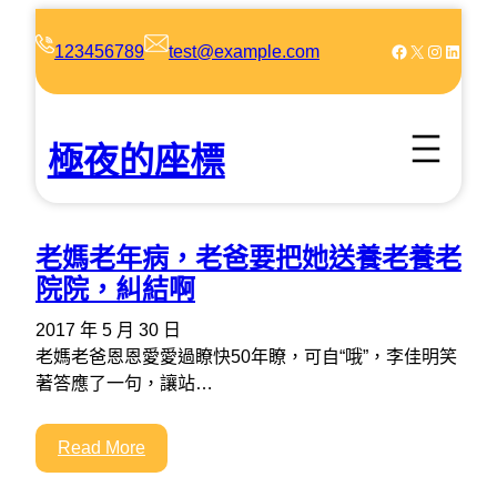
跳
至
Facebook
X
Instagram
LinkedIn
123456789
test@example.com
主
要
內
極夜的座標
容
老媽老年病，老爸要把她送養老養老
院院，糾結啊
2017 年 5 月 30 日
老媽老爸恩恩愛愛過瞭快50年瞭，可自“哦”，李佳明笑
著答應了一句，讓站…
Read More