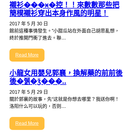
襯衫���ӿ�控！！來數數那些把
簡樸襯衫穿出本身作風的明星！
2017 年 5 月 30 日
館前這種事情發生。“小甜瓜站在外面自己胡思亂想，
終於推開門衝了進去。聯…
Read More
小龍女用嬰兒郭襄，換解藥的前前後
後�줽�ǯ���..
2017 年 5 月 29 日
關於郭襄的故事，先“这就是你想去哪里？我送你啊！
洛阳什么可以玩的，否则…
Read More