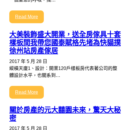
Read More
大美裝飾盛大開業，送全房傢具十套
樣板間我帶您國泰賦格先堵為快貓撲
徐州站房產傢居
2017 年 5 月 28 日
縱橫天廈1、設計：開業120戶樣板房代表著公司的整
體設計水平，也關系到…
Read More
關於房產的元大囍園未來，驚天大秘
密
2017 年 5 月 28 日