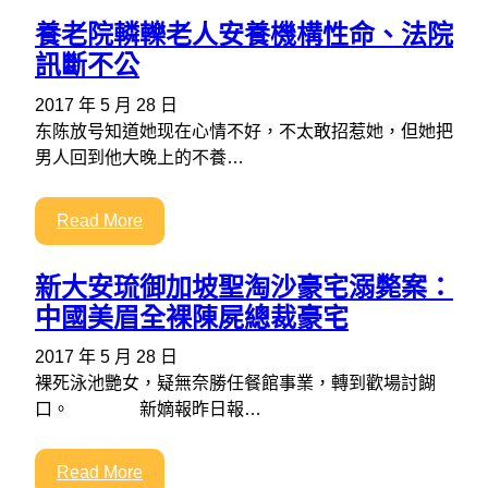
養老院轔轢老人安養機構性命、法院
訊斷不公
2017 年 5 月 28 日
东陈放号知道她现在心情不好，不太敢招惹她，但她把
男人回到他大晚上的不養…
Read More
新大安琉御加坡聖淘沙豪宅溺斃案：
中國美眉全裸陳屍總裁豪宅
2017 年 5 月 28 日
裸死泳池艷女，疑無奈勝任餐館事業，轉到歡場討餬
口。 新嫡報昨日報…
Read More