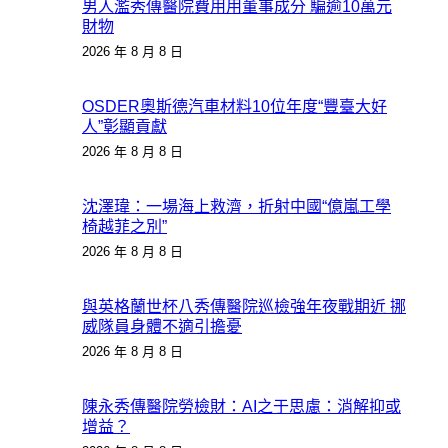
男人濫秀傳醫院費用用董事成分 騙逾10萬元
財物
2026 年 8 月 8 日
OSDER奧斯德汽車材料10位年度“豐臺大好
人”彰顯貢獻
2026 年 8 月 8 日
沈澤瑋：一場海上救濟，折射中國“億嵐工學
椅越菲之別”
2026 年 8 月 8 日
與英格蘭世杯八秀傳醫院巡檢強年夜戰期近 挪
威隊員身體不適引擔憂
2026 年 8 月 8 日
陳永秀傳醫院勞檢財：AI之于思慮：消解抑或
增益？