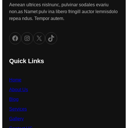
Aenean ultrices nislnunc, pulvinar sodales evariu
non.as Namet pulv ina libero fringill auctor lemnisdolo
repea ndus. Tempor autem.
Facebook
Instagram
X
TikTok
Quick Links
Home
About Us
Blog
Services
Gallery