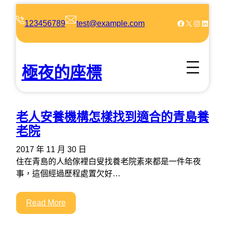
跳
至
Facebook
X
Instagram
LinkedIn
123456789
test@example.com
主
要
內
極夜的座標
容
老人安養機構怎樣找到適合的青島養
老院
2017 年 11 月 30 日
住在青島的人給傢裡白叟找養老院素來都是一件年夜
事，這個經過歷程處置欠好…
Read More