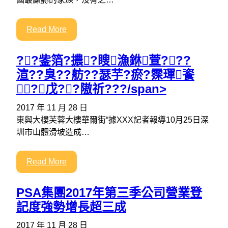
Read More
??鈭箔?擃?瞍漁銝萱???
渲??臭??舫??瑟芋?瘀?霂琿餈
?戊??隞祈???/span>
2017 年 11 月 28 日
東與大樓芙蓉大樓華爾街“據XXX記者報導10月25日深
圳市山體滑坡造成…
Read More
PSA集團2017年第三季公司營業登
記度強勢增長超三成
2017 年 11 月 28 日