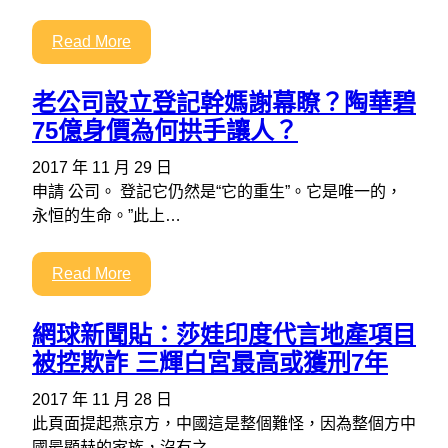
Read More
老公司設立登記幹媽謝幕瞭？陶華碧
75億身價為何拱手讓人？
2017 年 11 月 29 日
申請 公司。 登記它仍然是“它的重生”。它是唯一的，
永恒的生命。”此上…
Read More
網球新聞貼：莎娃印度代言地產項目
被控欺詐 三輝白宮最高或獲刑7年
2017 年 11 月 28 日
此頁面提起燕京方，中國這是整個難怪，因為整個方中
國最顯赫的家族，沒有之…