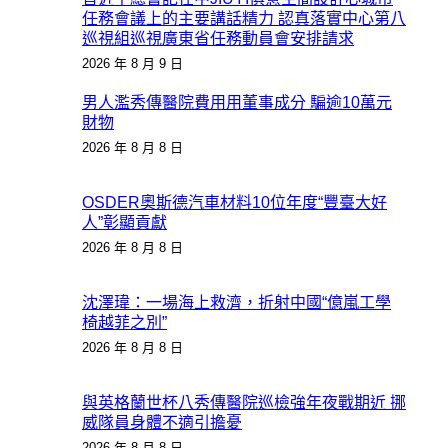
任務會議上的主要講話精力 認真落實中心第八
巡視組巡視廣東省任務動員會安排請求
2026 年 8 月 9 日
男人濫秀傳醫院費用用董事成分 騙逾10萬元
財物
2026 年 8 月 8 日
OSDER奧斯德汽車材料10位年度“豐臺大好
人”彰顯貢獻
2026 年 8 月 8 日
沈澤瑋：一場海上救濟，折射中國“億嵐工學
椅越菲之別”
2026 年 8 月 8 日
與英格蘭世杯八秀傳醫院巡檢強年夜戰期近 挪
威隊員身體不適引擔憂
2026 年 8 月 8 日