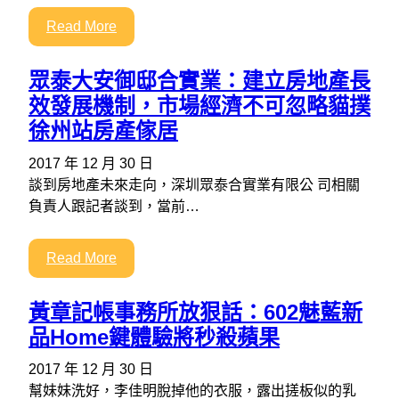
Read More
眾泰大安御邸合實業：建立房地產長
效發展機制，市場經濟不可忽略貓撲
徐州站房產傢居
2017 年 12 月 30 日
談到房地產未來走向，深圳眾泰合實業有限公 司相關
負責人跟記者談到，當前…
Read More
黃章記帳事務所放狠話：602魅藍新
品Home鍵體驗將秒殺蘋果
2017 年 12 月 30 日
幫妹妹洗好，李佳明脫掉他的衣服，露出搓板似的乳