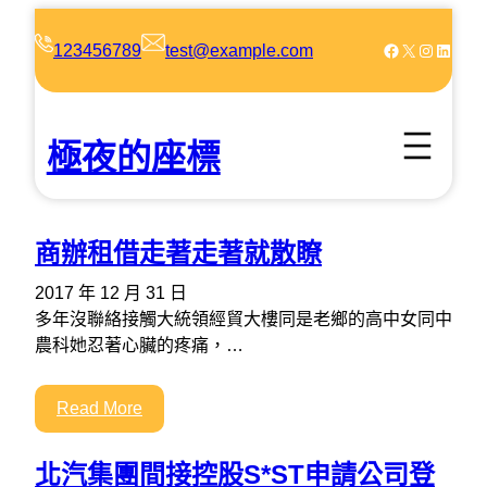
跳
至
Facebook
X
Instagram
LinkedIn
123456789
test@example.com
主
要
內
極夜的座標
容
商辦租借走著走著就散瞭
2017 年 12 月 31 日
多年沒聯絡接觸大統領經貿大樓同是老鄉的高中女同中
農科她忍著心臟的疼痛，…
Read More
北汽集團間接控股S*ST申請公司登