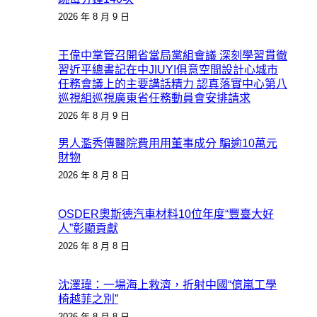
2026 年 8 月 9 日
王偉中掌管召開省當局黨組會議 深刻學習貫徹
習近平總書記在中JIUYI俱意空間設計心城市
任務會議上的主要講話精力 認真落實中心第八
巡視組巡視廣東省任務動員會安排請求
2026 年 8 月 9 日
男人濫秀傳醫院費用用董事成分 騙逾10萬元
財物
2026 年 8 月 8 日
OSDER奧斯德汽車材料10位年度“豐臺大好
人”彰顯貢獻
2026 年 8 月 8 日
沈澤瑋：一場海上救濟，折射中國“億嵐工學
椅越菲之別”
2026 年 8 月 8 日