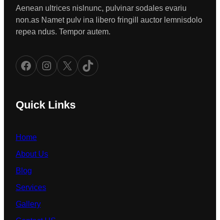
Aenean ultrices nislnunc, pulvinar sodales evariu
non.as Namet pulv ina libero fringill auctor lemnisdolo
repea ndus. Tempor autem.
Facebook
Instagram
X
TikTok
Quick Links
Home
About Us
Blog
Services
Gallery