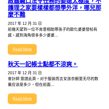
啟齒緘口法令任務的婆媳太極度，不
護理之家要樣樣都想學外洋，哪兒那
麼不難
2017 年 12 月 31 日
前幾天望到一位不肯意相助帶孫子的歐化婆婆發帖有
感，感到海角很多多少婆婆…
Read More
秋天一記帳士點都不涼爽。
2017 年 12 月 31 日
會計師 簽證此頁，对于服装而言女孩衣橱里无尽的数
量应该是多少，但在前面…
Read More