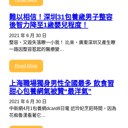
難以相信！深圳31包養歲男子整容
後智力降至1歲嬰兒程度！
2021 年 6 月 30 日
整容，又毀失落瞭一小我！ 比來，廣東深圳又產生瞭
一路因整容惹起的醫療變…
Read More
上海職場獨身男性全國最多 飲食習
甜心包養網氣被贊“最洋氣”
2021 年 6 月 30 日
中新網4月1包養網dcard8日電 近玲妃烹飪時間，因為
花痴魯漢看著它…