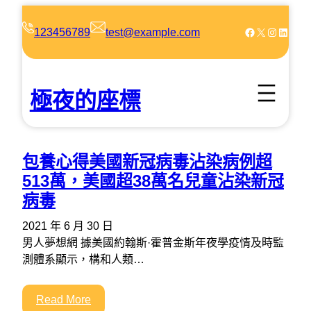
跳
至
Facebook
X
Instagram
LinkedIn
123456789
test@example.com
主
要
內
極夜的座標
容
包養心得美國新冠病毒沾染病例超
513萬，美國超38萬名兒童沾染新冠
病毒
2021 年 6 月 30 日
男人夢想網 據美國約翰斯·霍普金斯年夜學疫情及時監
測體系顯示，構和人類…
Read More