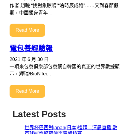
作者 趙曉 “找對象瞭嗎”“啥時辰成婚”……又到春節假
期，中國獨身青年…
Read More
電包養經驗報
2021 年 6 月 30 日
一項來包養俱樂部包養網自韓國的真正的世界數據顯
示，輝瑞/BioNTec…
Read More
Latest Posts
世界杯巴西對japan(日本)禮拜二清晨直播 數
百球迷齊聚觀億嵐電競椅賽