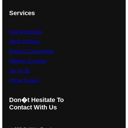
Services
Help & Ordering
About Tracking
Return & Cancelletion
Delivery Schedule
Get a Call
Online Enquiry
Don�t Hesitate To
Contact With Us