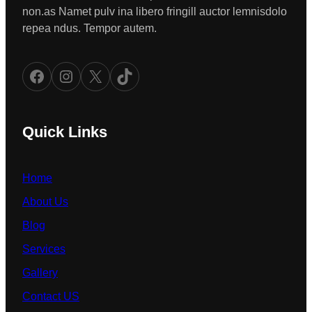
non.as Namet pulv ina libero fringill auctor lemnisdolo
repea ndus. Tempor autem.
Facebook
Instagram
X
TikTok
Quick Links
Home
About Us
Blog
Services
Gallery
Contact US