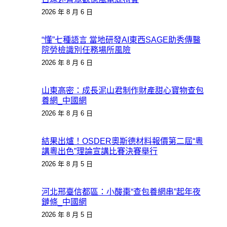
2026 年 8 月 6 日
“懂”七種語言 當地研發AI東西SAGE助秀傳醫
院勞檢識別任務場所風險
2026 年 8 月 6 日
山東高密：成長泥山君制作財產甜心寶物查包
養網_中國網
2026 年 8 月 6 日
結果出爐！OSDER奧斯德材料報價第二屆“粵
講粵出色”理論宣講比賽決賽舉行
2026 年 8 月 5 日
河北邢臺信都區：小酸棗“查包養網串”起年夜
鏈條_中國網
2026 年 8 月 5 日