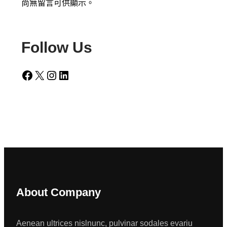
尚無留言可供顯示。
Follow Us
Facebook
X
Instagram
LinkedIn
About Company
Aenean ultrices nislnunc, pulvinar sodales evariu