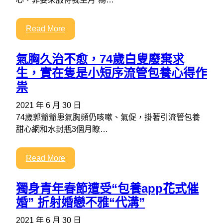
Read More
氣胸久治不愈，74歲白叟廢棄求
生，實在隻是小短序流管包養心得作
祟
2021 年 6 月 30 日
74歲郭爺爺患氣胸頻仍咳嗽、氣促，掛著引流管包養
甜心網和水封瓶3個月瞭…
Read More
獨身青年春節遭受“包養app花式催
婚” 折射婚戀不雅“代溝”
2021 年 6 月 30 日