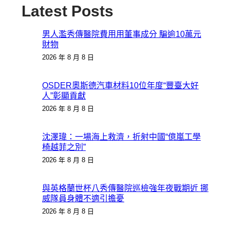
Latest Posts
男人濫秀傳醫院費用用董事成分 騙逾10萬元
財物
2026 年 8 月 8 日
OSDER奧斯德汽車材料10位年度“豐臺大好
人”彰顯貢獻
2026 年 8 月 8 日
沈澤瑋：一場海上救濟，折射中國“億嵐工學
椅越菲之別”
2026 年 8 月 8 日
與英格蘭世杯八秀傳醫院巡檢強年夜戰期近 挪
威隊員身體不適引擔憂
2026 年 8 月 8 日