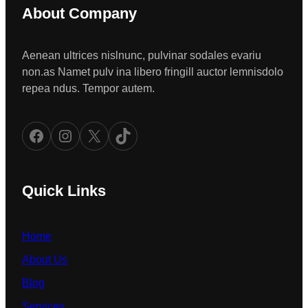
About Company
Aenean ultrices nislnunc, pulvinar sodales evariu
non.as Namet pulv ina libero fringill auctor lemnisdolo
repea ndus. Tempor autem.
Facebook
Instagram
X
TikTok
Quick Links
Home
About Us
Blog
Services