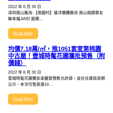
2022 年 6 月 30 日
深圳南山舊改-【南園村】遠洋團體舊改 南山南園華友
聯幸福JIA村 面積…
Read More
均價7.18萬/㎡，推1051套室第桃園
中古屋！壹城時髦花圃獲批預售（附
價錢）
2022 年 6 月 30 日
壹城時髦花圃獲批家麗堡預售允許證，並在住建局官網
公示，本次可售房源10…
Read More