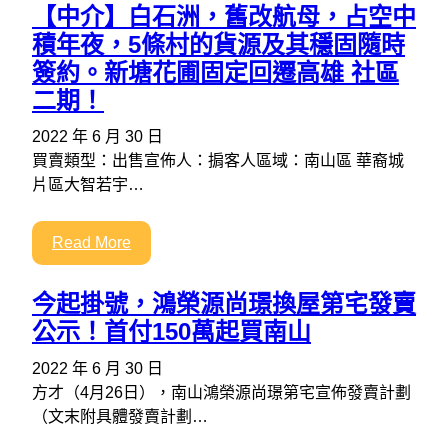
【中介】白石洲，舊改航母，占空中
積年夜，5條村的貨源及其穩固隨時
簽約。新塘花圃固定回遷高雄 社區
二期！
2022 年 6 月 30 日
買賣類型：出售宣佈人：掮客人區域：南山區 華裔城
片區大智若宇…
Read More
今起掛號，鴻榮源尚璟換屋第宅發賣
公示！首付150萬起買南山
2022 年 6 月 30 日
方才（4月26日），南山鴻榮源尚璟第宅宣佈發賣計劃
（文末附具體發賣計劃…