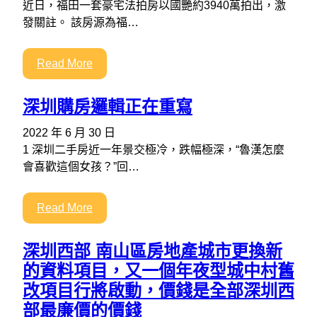
近日，福田一套豪宅法拍房以國艷約3940萬拍出，激
發關註。 該房源為福…
Read More
深圳購房邏輯正在重寫
2022 年 6 月 30 日
1 深圳二手房近一年景交極冷，跌幅極深，“魯漢怎麼
會喜歡這個女孩？”回…
Read More
深圳西部 南山區房地產城市更換新
的資料項目，又一個年夜型城中村舊
改項目行將啟動，價錢是全部深圳西
部最廉價的價錢