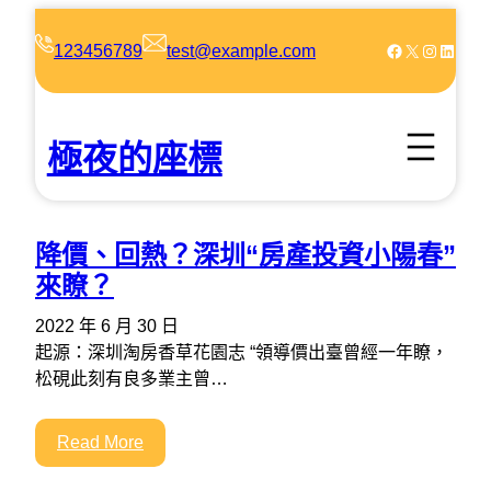
跳
至
Facebook
X
Instagram
LinkedIn
123456789
test@example.com
主
要
內
極夜的座標
容
降價、回熱？深圳“房產投資小陽春”
來瞭？
2022 年 6 月 30 日
起源：深圳淘房香草花園志 “領導價出臺曾經一年瞭，
松硯此刻有良多業主曾…
Read More