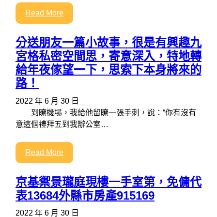
Read More
分送朋友一篇小故事，很是有興趣九
宮格私密空間思，寄意深入，特地轉
給年夜傢望一下，思索下本身將來的
路！
2022 年 6 月 30 日
到瞭機場，我給他留瞭一張手刺，說：“你有沒有
意這個禮拜五到我辦公室…
Read More
京基禦景瓏庭現樓一手室第，免傭代
表13684外縣市房產915169
2022 年 6 月 30 日