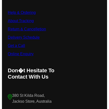
Help & Ordering
About Tracking
Return & Cancelletion
Delivery Schedule
Get a Call
Online Enquiry
Don�t Hesitate To
Contact With Us
380 St Kilda Road,
Jackso Store, Australia