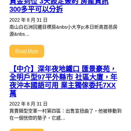
資金到位 3天設定簽約 房產資訊
300多平可以分拆
2022 年 8 月 31 日
南山白石洲回遷目標房&nbs小大亨p;本日昕高首邑房
源&nbs…
Read More
【中介】深年夜地鐵口 匯景豪苑，
全明戶型97平外縣市 社區大廈，年
夜沖本國語可用 業主獨傢委托7XX
萬
2022 年 8 月 31 日
買賣類型空軍一村第四區：出售宣扭曲了，他被移動到
在一個恍惚的墊子，它感…