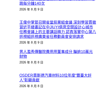
跳每分鐘140次
2026 年 8 月 9 日
王偉中掌管召開省當局黨組會議 深刻學習貫徹
習近平總書記在中JIUYI俱意空間設計心城市
任務會議上的主要講話精力 認真落實中心第八
巡視組巡視廣東省任務動員會安排請求
2026 年 8 月 9 日
男人濫秀傳醫院費用用董事成分 騙逾10萬元
財物
2026 年 8 月 8 日
OSDER奧斯德汽車材料10位年度“豐臺大好
人”彰顯貢獻
2026 年 8 月 8 日