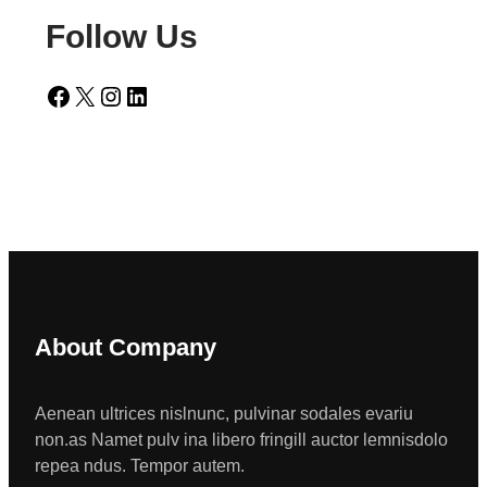
Follow Us
Facebook
X
Instagram
LinkedIn
About Company
Aenean ultrices nislnunc, pulvinar sodales evariu
non.as Namet pulv ina libero fringill auctor lemnisdolo
repea ndus. Tempor autem.