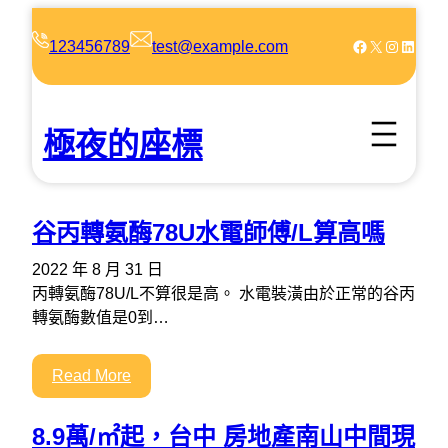
跳
至
Facebook
X
Instagram
LinkedIn
123456789
test@example.com
主
要
內
極夜的座標
容
谷丙轉氨酶78U水電師傅/L算高嗎
2022 年 8 月 31 日
丙轉氨酶78U/L不算很是高。 水電裝潢由於正常的谷丙
轉氨酶數值是0到…
Read More
8.9萬/㎡起，台中 房地產南山中間現