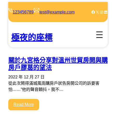
跳
至
Facebook
X
Instagram
LinkedIn
123456789
test@example.com
主
要
內
極夜的座標
容
關於九宮格分享對溫州世貿房開與購
房戶膠葛的望法
2022 年 12 月 27 日
從此次鬧得滿城風雨購房戶狀告房開公司的訴要害
怕……”他的聲音顫抖，我不…
Read More