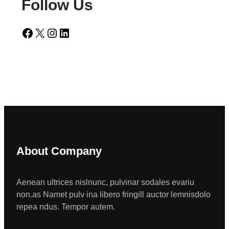
Follow Us
Facebook
X
Instagram
LinkedIn
About Company
Aenean ultrices nislnunc, pulvinar sodales evariu
non.as Namet pulv ina libero fringill auctor lemnisdolo
repea ndus. Tempor autem.