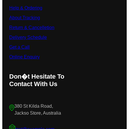
Help & Ordering
About Tracking
Return & Cancelletion
Delivery Schedule
Get a Call
Online Enquiry
Don�t Hesitate To
Contact With Us
380 St Kilda Road,
Jackso Store, Australia