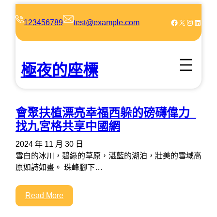
跳
至
Facebook
X
Instagram
LinkedIn
123456789
test@example.com
主
要
內
極夜的座標
容
會聚扶植漂亮幸福西躲的磅礴偉力_
找九宮格共享中國網
2024 年 11 月 30 日
雪白的冰川，碧綠的草原，湛藍的湖泊，壯美的雪域高
原如詩如畫。 珠峰腳下…
Read More