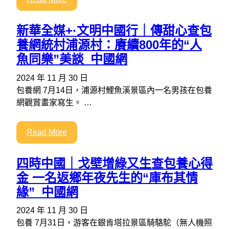
新華全媒+·文明中國行｜傳甜心查包
養網統村浦源村：賡續800年的“人
魚同樂”美談_中國網
2024 年 11 月 30 日
包養網 7月14日，浦源村鯉魚溪景區內一名男孩在包養
網觀賞畫家寫生。 …
Read More
四時中國｜戈壁增綠又生查包養心得
金 一名返鄉年夜先生的“庫布其情
緣”_中國網
2024 年 11 月 30 日
包養 7月31日，游客在銀肯塔拉景區騎駱駝（無人機照