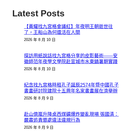
Latest Posts
【黃耀找九宮格會議紅】年夜明王朝逝世往
了，王船山為何還活在人間
2026 年 8 月 10 日
探訪用紙說話找九宮格分享的皮影藝術——安
徽師范年夜學文學院赴宣城市水東鎮暑期實踐
2026 年 8 月 10 日
紀念找九宮格時租孔子誕辰2574年暨中國孔子
書畫研討院建院十五周年名家書畫展在濟舉辦
2026 年 8 月 9 日
赴山億嵐升降桌西煤礦爆炸變亂現場 張國清：
嚴肅追責懲處違法違規行為
2026 年 8 月 9 日