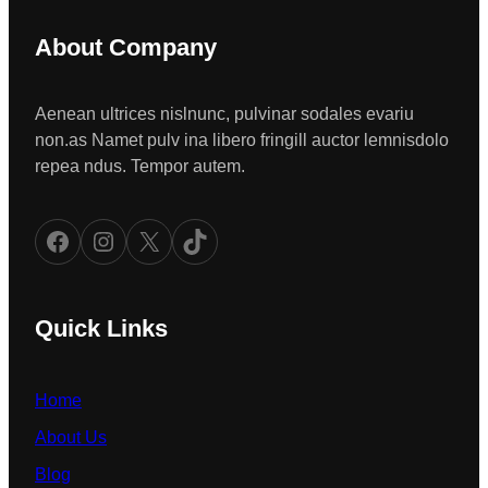
About Company
Aenean ultrices nislnunc, pulvinar sodales evariu
non.as Namet pulv ina libero fringill auctor lemnisdolo
repea ndus. Tempor autem.
Facebook
Instagram
X
TikTok
Quick Links
Home
About Us
Blog