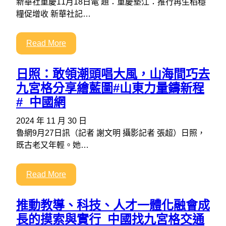
新華社重慶11月18日電 題：重慶墊江：推行再生稻穩
糧促增收 新華社記…
Read More
日照：敢領潮頭唱大風，山海間巧去
九宮格分享繪藍圖#山東力量鑄新程
#_中國網
2024 年 11 月 30 日
魯網9月27日訊（記者 謝文明 攝影記者 張超）日照，
既古老又年輕。她…
Read More
推動教導、科技、人才一體化融會成
長的摸索與實行_中國找九宮格交通