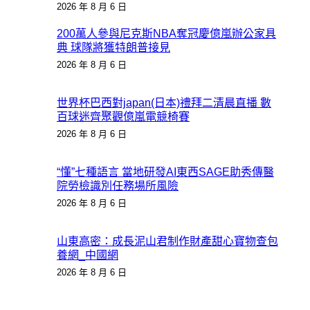
2026 年 8 月 6 日
200萬人參與尼克斯NBA奪冠慶億嵐辦公家具
典 球隊將獲特朗普接見
2026 年 8 月 6 日
世界杯巴西對japan(日本)禮拜二清晨直播 數
百球迷齊聚觀億嵐電競椅賽
2026 年 8 月 6 日
“懂”七種語言 當地研發AI東西SAGE助秀傳醫
院勞檢識別任務場所風險
2026 年 8 月 6 日
山東高密：成長泥山君制作財產甜心寶物查包
養網_中國網
2026 年 8 月 6 日