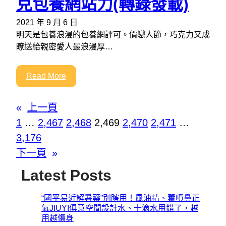
克包養網站力(轉錄發載)
2021 年 9 月 6 日
明天是包養浪漫的包養網評可。價戀人節，巧克力又成
瞭送給親密愛人最浪漫厚…
Read More
«
上一頁
1
…
2,467
2,468
2,469
2,470
2,471
…
3,176
下一頁
»
Latest Posts
“國平易近解暑藥”別瞎用！風油精、藿噴鼻正
氣JIUYI俱意空間設計水、十滴水用錯了，越
用越傷身