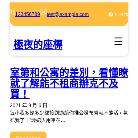
跳
至
Facebook
X
Instagram
LinkedIn
123456789
test@example.com
主
要
內
極夜的座標
容
室第和公寓的差別，看懂瞭
就了解能不租商辦克不及
買！
2021 年 9 月 6 日
每小我多幾多少都接到過給你推公發布會就不能活，氣
死我了！”玲妃與用筆在…