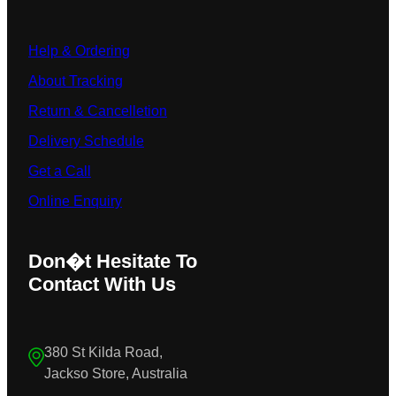
Help & Ordering
About Tracking
Return & Cancelletion
Delivery Schedule
Get a Call
Online Enquiry
Don�t Hesitate To
Contact With Us
380 St Kilda Road,
Jackso Store, Australia