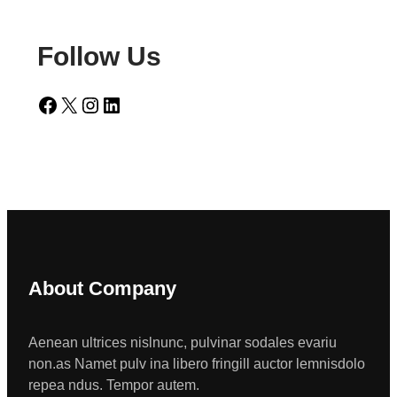
Follow Us
Facebook
X
Instagram
LinkedIn
About Company
Aenean ultrices nislnunc, pulvinar sodales evariu
non.as Namet pulv ina libero fringill auctor lemnisdolo
repea ndus. Tempor autem.