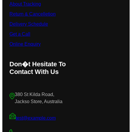
About Tracking
Return & Cancelletion
Delivery Schedule
Get a Call
Online Enquiry
Don�t Hesitate To
Contact With Us
380 St Kilda Road,
Jackso Store, Australia
test@example.com