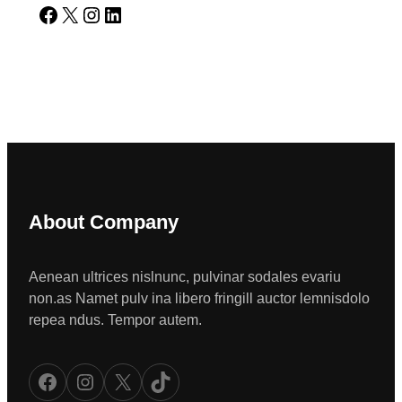
Facebook
X
Instagram
LinkedIn
About Company
Aenean ultrices nislnunc, pulvinar sodales evariu
non.as Namet pulv ina libero fringill auctor lemnisdolo
repea ndus. Tempor autem.
Facebook
Instagram
X
TikTok