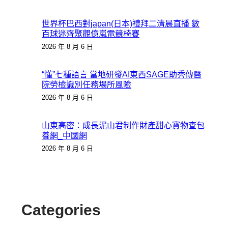
世界杯巴西對japan(日本)禮拜二清晨直播 數
百球迷齊聚觀億嵐電競椅賽
2026 年 8 月 6 日
“懂”七種語言 當地研發AI東西SAGE助秀傳醫
院勞檢識別任務場所風險
2026 年 8 月 6 日
山東高密：成長泥山君制作財產甜心寶物查包
養網_中國網
2026 年 8 月 6 日
Categories