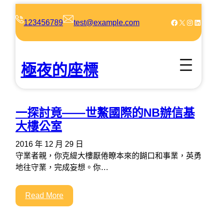
跳
至
Facebook
X
Instagram
LinkedIn
123456789
test@example.com
主
要
內
極夜的座標
容
一探討竟——世鰲國際的NB辦信基
大樓公室
2016 年 12 月 29 日
守業者親，你克緹大樓厭倦瞭本來的餬口和事業，英勇
地往守業，完成妄想。你…
Read More