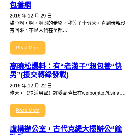
包養網
2016 年 12 月 29 日
甜心啊，啊，啊盼的希望，我等了十分天，直到母親沒
有回來。不是人們甚至都…
Read More
高曉松爆料：有“老漢子”想包養“快
男”(援交轉錄發載)
2016 年 12 月 22 日
昨天，《快活男聲》評委高曉松在weibo(http://t.sina….
Read More
虛構辦公室，古代克緹大樓辦公“鐘