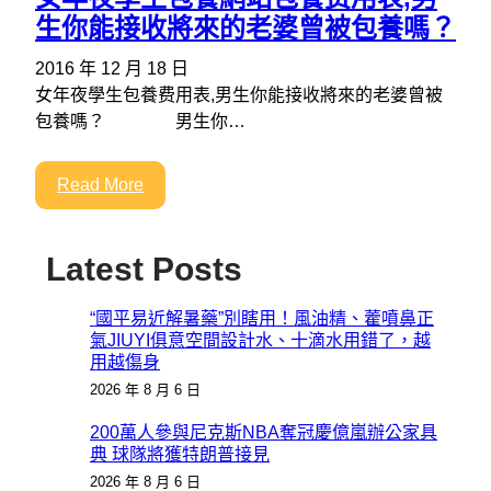
生你能接收將來的老婆曾被包養嗎？
2016 年 12 月 18 日
女年夜學生包養费用表,男生你能接收將來的老婆曾被
包養嗎？ 男生你…
Read More
Latest Posts
“國平易近解暑藥”別瞎用！風油精、藿噴鼻正
氣JIUYI俱意空間設計水、十滴水用錯了，越
用越傷身
2026 年 8 月 6 日
200萬人參與尼克斯NBA奪冠慶億嵐辦公家具
典 球隊將獲特朗普接見
2026 年 8 月 6 日