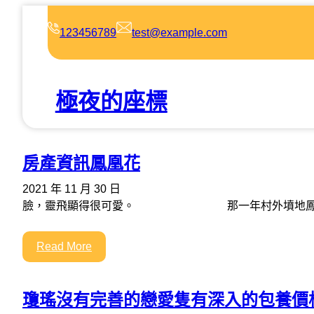
跳
至
123456789
test@example.com
主
要
內
極夜的座標
容
房產資訊鳳凰花
2021 年 11 月 30 日
臉，靈飛顯得很可愛。 那一年村外墳地鳳凰
Read More
瓊瑤沒有完善的戀愛隻有深入的包養價