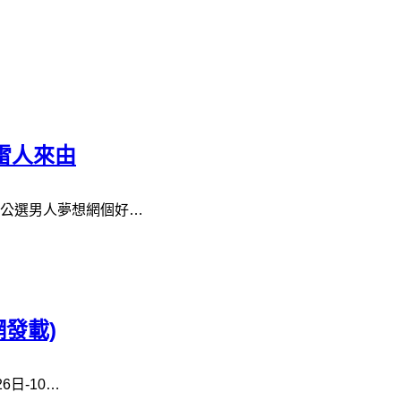
雷人來由
公選男人夢想網個好…
發載)
日-10…