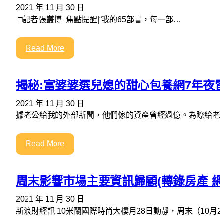
2021 年 11 月 30 日
□記者張叢博 焦點提醒|“我的65部書，每一部…
Read More
揭秘:富婆婆選兒媳的甜心包養網7年夜
2021 年 11 月 30 日
據老公給我的外部新聞，他們傢的資產曾經過億。為瞭給老
Read More
周末影響市場主要資訊歸顧(轉錄房產 網
2021 年 11 月 30 日
新浪財經訊 10米蘭國際時尚大樓月28日動靜，周末（10月26