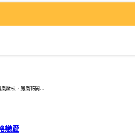
壓枝，鳳凰花開…
格戀愛