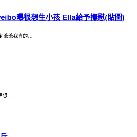
bo曝很想生小孩 Ella給予撫慰(貼圖)
華“爺爺我真的…
人夢想…
0斤