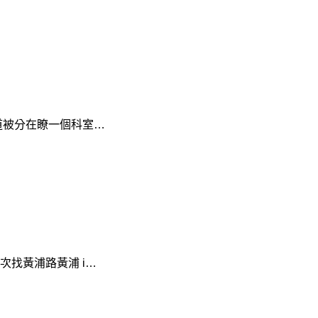
被分在瞭一個科室…
找黃浦路黃浦 i…