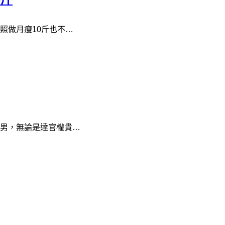
照做月瘦10斤也不…
男，無論是達官權貴…