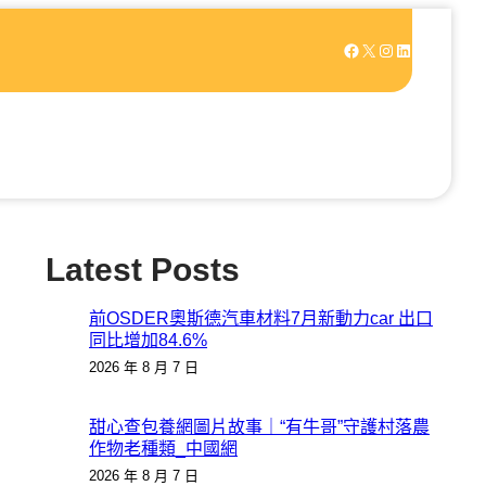
Facebook
X
Instagram
LinkedIn
Latest Posts
前OSDER奧斯德汽車材料7月新動力car 出口
同比增加84.6%
2026 年 8 月 7 日
甜心查包養網圖片故事｜“有牛哥”守護村落農
作物老種類_中國網
2026 年 8 月 7 日