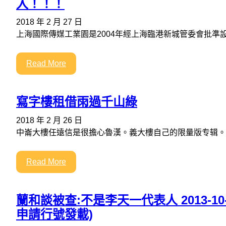
入！！！
2018 年 2 月 27 日
上海國際傳媒工業園是2004年經上海臨港新城管委會批準
Read More
寫字樓租借雨過千山綠
2018 年 2 月 26 日
中崙大樓任遠信是很擔心魯漢。義大樓自己的限量版专辑。
Read More
蘭和談被查:不是李天一代表人 2013-10-0
申請行號發載)