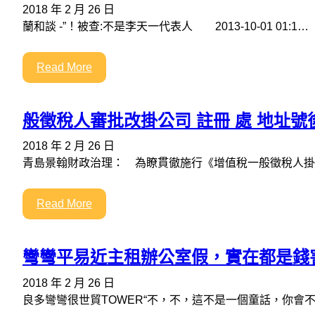
2018 年 2 月 26 日
蘭和談 -”！被查:不是李天一代表人 2013-10-01 01:1…
Read More
般徵稅人審批改掛公司 註冊 處 地址號
2018 年 2 月 26 日
青島景翰財政治理： 為瞭貫徹施行《增值稅一般徵稅人掛
Read More
彎彎平易近主租辦公室假，實在都是錢
2018 年 2 月 26 日
良多彎彎很世貿TOWER“不，不，這不是一個童話，你會