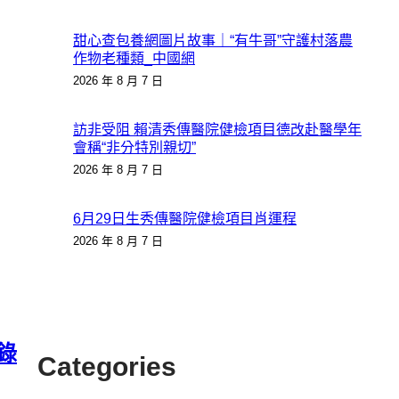
甜心查包養網圖片故事｜“有牛哥”守護村落農
作物老種類_中國網
2026 年 8 月 7 日
訪非受阻 賴清秀傳醫院健檢項目德改赴醫學年
會稱“非分特別親切”
2026 年 8 月 7 日
6月29日生秀傳醫院健檢項目肖運程
2026 年 8 月 7 日
轉錄
Categories