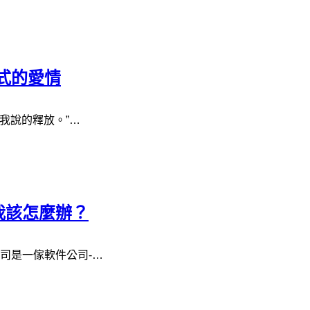
式的愛情
我說的釋放。”…
我該怎麼辦？
司是一傢軟件公司-…