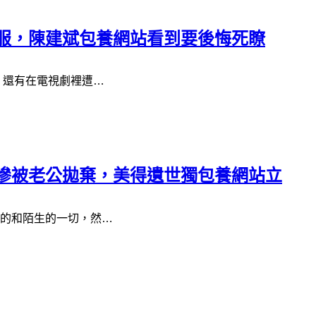
折服，陳建斌包養網站看到要後悔死瞭
，還有在電視劇裡遭…
慘被老公拋棄，美得遺世獨包養網站立
的和陌生的一切，然…