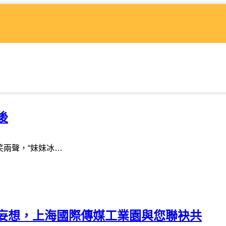
後
笑兩聲，“妹妹冰…
妄想，上海國際傳媒工業園與您聯袂共