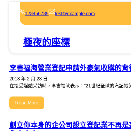
跳
至
123456789
test@example.com
主
要
內
極夜的座標
容
李書福海營業登記申請外豪氣收購的背
2018 年 2 月 28 日
在接受媒體采訪時，李書福就表示：“21世紀全球的汽記帳
Read More
創立你本身的企公司設立登記業不再是