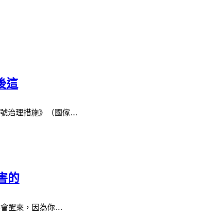
後這
號治理措施》（國傢…
害的
不會醒來，因為你…