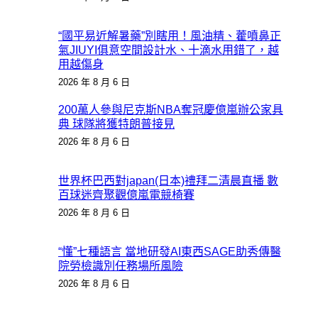
“國平易近解暑藥”別瞎用！風油精、藿噴鼻正
氣JIUYI俱意空間設計水、十滴水用錯了，越
用越傷身
2026 年 8 月 6 日
200萬人參與尼克斯NBA奪冠慶億嵐辦公家具
典 球隊將獲特朗普接見
2026 年 8 月 6 日
世界杯巴西對japan(日本)禮拜二清晨直播 數
百球迷齊聚觀億嵐電競椅賽
2026 年 8 月 6 日
“懂”七種語言 當地研發AI東西SAGE助秀傳醫
院勞檢識別任務場所風險
2026 年 8 月 6 日