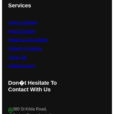
Services
Help & Ordering
About Tracking
Return & Cancelletion
Delivery Schedule
Get a Call
Online Enquiry
Don�t Hesitate To
Contact With Us
380 St Kilda Road,