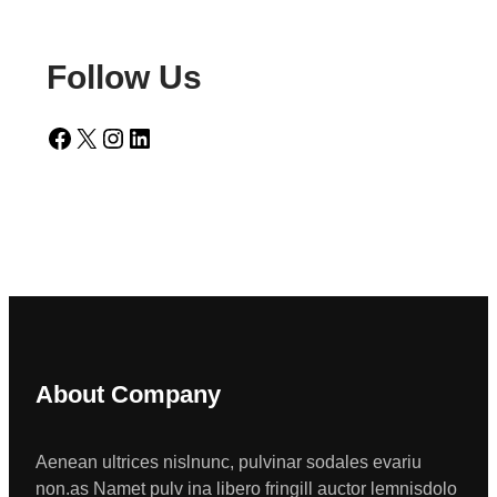
Follow Us
Facebook
X
Instagram
LinkedIn
About Company
Aenean ultrices nislnunc, pulvinar sodales evariu
non.as Namet pulv ina libero fringill auctor lemnisdolo