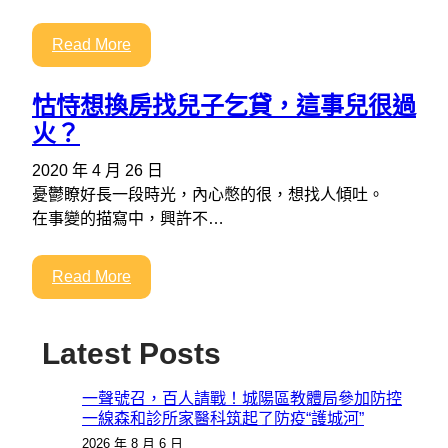
Read More
怙恃想換房找兒子乞貸，這事兒很過
火？
2020 年 4 月 26 日
憂鬱瞭好長一段時光，內心憋的很，想找人傾吐。
在事變的描寫中，興許不…
Read More
Latest Posts
一聲號召，百人請戰！城陽區教體局參加防控
一線森和診所家醫科筑起了防疫“護城河”
2026 年 8 月 6 日