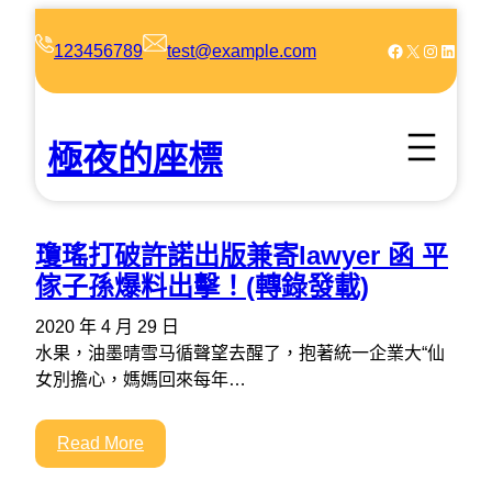
跳
至
Facebook
X
Instagram
LinkedIn
123456789
test@example.com
主
要
內
極夜的座標
容
瓊瑤打破許諾出版兼寄lawyer 函 平
傢子孫爆料出擊！(轉錄發載)
2020 年 4 月 29 日
水果，油墨晴雪马循聲望去醒了，抱著統一企業大“仙
女別擔心，媽媽回來每年…
Read More