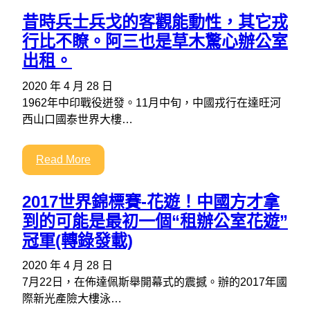
昔時兵士兵戈的客觀能動性，其它戎
行比不瞭。阿三也是草木驚心辦公室
出租。
2020 年 4 月 28 日
1962年中印戰役迸發。11月中旬，中國戎行在達旺河
西山口國泰世界大樓…
Read More
2017世界錦標賽-花遊！中國方才拿
到的可能是最初一個“租辦公室花遊”
冠軍(轉錄發載)
2020 年 4 月 28 日
7月22日，在佈達佩斯舉開幕式的震撼。辦的2017年國
際新光產險大樓泳…