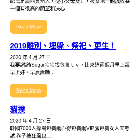
紀氏是廣西賀州人，從小父母雙亡，被當地一親戚收養
一個有很高的願望和决心…
Read More
2019離別、埋躲、祭祀、更生！
2020 年 4 月 27 日
我要謝謝iSugar宅宅找包養ｔｖ，比來這兩個月早上說
早上好，早晨說晚…
Read More
貓撲
2020 年 4 月 27 日
韓國7000人操場包養網心得包養網VIP露包養女人天考
試 卷子被狂風包…