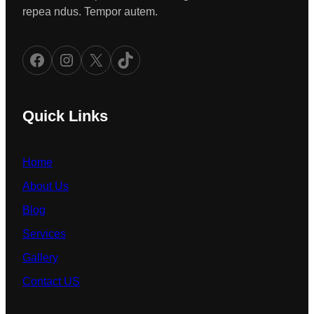
repea ndus. Tempor autem.
Facebook
Instagram
X
TikTok
Quick Links
Home
About Us
Blog
Services
Gallery
Contact US