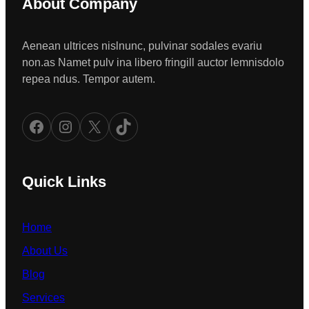
About Company
Aenean ultrices nislnunc, pulvinar sodales evariu
non.as Namet pulv ina libero fringill auctor lemnisdolo
repea ndus. Tempor autem.
Facebook
Instagram
X
TikTok
Quick Links
Home
About Us
Blog
Services