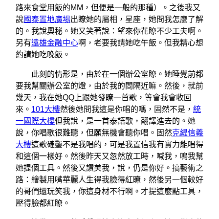
路來食堂用飯的MM，但便是一般的那種）。之後我又
說
國泰置地廣場
出瞭她的屬相，星座，她問我怎麼了解
的。我說奧秘。她又笑著說：望來你花瞭不少工夫啊。
另有
遠雄金融中心
啊，老要我請她吃午飯。但我精心想
約請她吃晚飯。
此刻的情形是，由於在一個辦公室瞭。她睡覺前都
要我幫關辦公室的燈，由於我的間隔近嘛。然後，就前
幾天，我在她QQ上跟她發瞭一首歌，等會我會收回
來。
101大樓
然後她問我這是你唱的嗎，固然不是，
統
一國際大樓
但我說，是一首泰語歌，翻譯進去的。她
說，你唱歌很難聽，但願無機會聽你唱。固然
克緹信義
大樓
這歌確鑿不是我唱的，可是我置信我有實力能唱得
和這個一樣好。然後昨天又忽然放工時，喊我，鳴我幫
她提個工具。然後又讚美我，說，仍是你好。搞藝術之
路：繪製用嘴華麗人生得我臉得紅瞭，然後另一個較好
的哥們還玩笑我，你這身材不行啊。才提這麼點工具，
壓得臉都紅瞭。