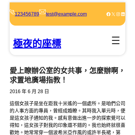
跳
至
Facebook
X
Instagram
LinkedIn
123456789
test@example.com
主
要
內
極夜的座標
容
愛上瞭辦公室的女共事，怎麼辦啊，
求置地廣場指教！
2016 年 6 月 28 日
這個女孩子是坐在距我十米遙的一個處所。是咱們公司
的人事方面的專員，曾經成婚瞭。其時我入單元時，便
是這女孩子通知的我。感有意做出進一步的探索覺可以
得知，這女孩子對我的印象還不錯的。我也始終就很喜
歡她。她常常穿一個波希米亞作風的或許半長裙，第