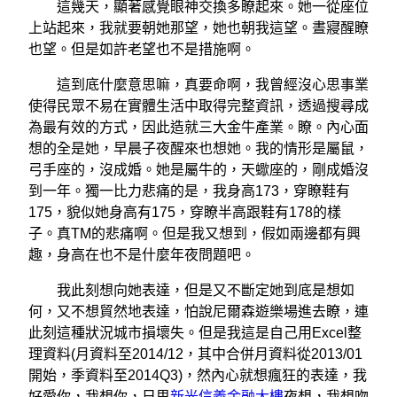
這幾天，顯著感覺眼神交換多瞭起來。她一從座位
上站起來，我就要朝她那望，她也朝我這望。晝寢醒瞭
也望。但是如許老望也不是措施啊。
這到底什麼意思嘛，真要命啊，我曾經沒心思事業
使得民眾不易在實體生活中取得完整資訊，透過搜尋成
為最有效的方式，因此造就三大金牛產業。瞭。內心面
想的全是她，早晨子夜醒來也想她。我的情形是屬鼠，
弓手座的，沒成婚。她是屬牛的，天蠍座的，剛成婚沒
到一年。獨一比力悲痛的是，我身高173，穿瞭鞋有
175，貌似她身高有175，穿瞭半高跟鞋有178的樣
子。真TM的悲痛啊。但是我又想到，假如兩邊都有興
趣，身高在也不是什麼年夜問題吧。
我此刻想向她表達，但是又不斷定她到底是想如
何，又不想貿然地表達，怕說尼爾森遊樂場進去瞭，連
此刻這種狀況城市損壞失。但是我這是自己用Excel整
理資料(月資料至2014/12，其中合併月資料從2013/01
開始，季資料至2014Q3)，然內心就想瘋狂的表達，我
好愛你，我想你，日思
新光信義金融大樓
夜想，我想吻