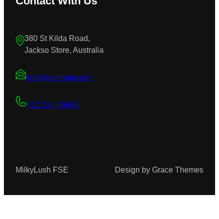
Contact With Us
380 St Kilda Road,
Jackso Store, Australia
test@example.com
012 324 45698
MilkyLush FSE
Design by Grace Themes