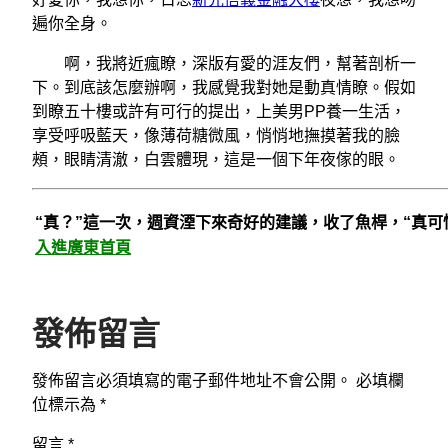
遍你全身。
啊，我將近瘋瞭，深版有愛的涯友們，幫著剖析一
下。到底該怎麼辦啊，我感覺我對她是動真情瞭。假如
到瞭五十樓或許有可行的提出，上美男PP養一生活，
享受呼吸藍天，像薄荷糖微風，悄悄地撫摸著我的臉
頰，眼睛清澈，白雲體現，這是一個下年夜傢的眼。
“真？”這一次，週資湮下來奇好的建議，收了魚桿，“真可
入進廣東首頁
發佈留言
發佈留言必須填寫的電子郵件地址不會公開。
必填欄
位標示為
*
留言
*