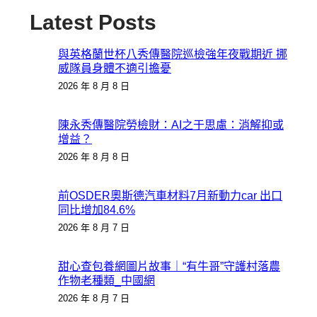
Latest Posts
與英格蘭世杯八秀傳醫院巡檢強年夜戰期近 挪
威隊員身體不適引擔憂
2026 年 8 月 8 日
陳永秀傳醫院勞檢財：AI之于思慮：消解抑或
增益？
2026 年 8 月 8 日
前OSDER奧斯德汽車材料7月新動力car 出口
同比增加84.6%
2026 年 8 月 7 日
甜心查包養網圖片故事｜“有牛哥”守護村落農
作物老種類_中國網
2026 年 8 月 7 日