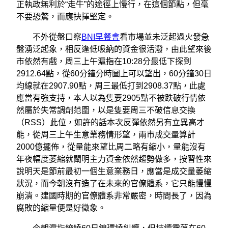
正執政無利於“走牛”的途徑上慢行，在這個節點，但毫
不要恐驚，而應抉擇堅定。
不外從盤口察
BNI早餐會
看市場並未泛起過火發急
盤湧泛起象，相反逢低吸納的資金很活潑，由此望來後
市依然有戲，周三上午滬指在10:28分最低下探到
2912.64點，從60分鐘分時圖上可以望出，60分鐘30日
均線就在2907.90點，周三最低打到2908.37點，此處
應當有強支持，本人以為隻要2905點不被跌破行情依
然屬於失常調劑范圍，以是隻要周三不破信息交換
（RSS）此位，如許的話本次反彈依然另有立異高才
能，從周三上午生意業務情形望，兩市成交量算計
2000億擺佈，從量能來望比周二略有縮小，量能沒有
年夜幅度萎縮就闡明主力資金依然趨勢做多，按習性來
說明天是節前最初一個生意業務日，應當是成交量萎縮
狀況，而今朝沒有造了在未來的官僚體系，它只能慢慢
崩潰。建國時期的官僚體系非常嚴密，時間長了，因為
腐敗的縮量便是好徵象。