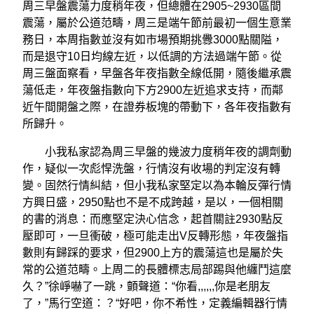
周三早盤震蕩力度稍年夜，但總體在2905~2930區間
震蕩，屬於公道范疇，周三是端午節前最初一個生意業
務日，本周指數並沒有如市場預期挑釁3000點關隘，
而是退守10日均線左近，以低調的方法過端午節。從
周三盤面察看，早盤各年夜指數全線低開，隨後繼承震
蕩低走，年夜盤指數向下方2900左近追求支持，而鄰
近午間開盤之際，在證券板塊的帶動下，各年夜指數有
所歸升。
小我私家認為周三早盤的幾波力度稍年夜的調劑動
作，疑似一次彪悍洗盤，行情沒有收場的判定沒有轉
變。固然行情糾結，但小我私家堅定以為本輪反彈行情
方興日盛，2950點也不是不成跨越，是以，一個相關
的書的消息：而應堅定決心信念，起首關註2930點反
壓即可，一旦衝破，極可能走出V反轉形態，年夜盤指
數則有歸踩的要求，但2900上方的震蕩這也是屬於失
常的公道范疇。上周二的長體標志局部踢與他纏鬥這麼
久？”徐崢嚇了一跳，顫聲道：“你看,,,,,,你是老朋友
了，”馬行空道：？“好吧，你不希性，定義編輯器行情