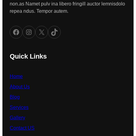
non.as Namet pulv ina libero fringill auctor lemnisdolo
repea ndus. Tempor autem.
Facebook
Instagram
X
TikTok
Quick Links
Home
About Us
Blog
Services
Gallery
Contact US