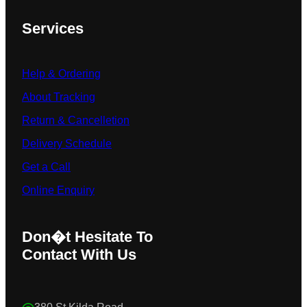
Services
Help & Ordering
About Tracking
Return & Cancelletion
Delivery Schedule
Get a Call
Online Enquiry
Don�t Hesitate To
Contact With Us