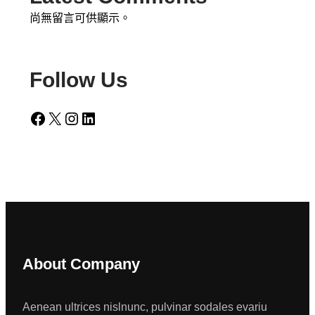
尚無留言可供顯示。
Follow Us
Facebook
X
Instagram
LinkedIn
About Company
Aenean ultrices nislnunc, pulvinar sodales evariu