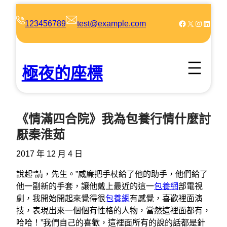
跳
至
Facebook
X
Instagram
LinkedIn
123456789
test@example.com
主
要
內
極夜的座標
容
《情滿四合院》我為包養行情什麼討
厭秦淮茹
2017 年 12 月 4 日
說起“請，先生。”威廉把手杖給了他的助手，他們給了
他一副新的手套，讓他戴上最近的這一
包養網
部電視
劇，我開始開起來覺得很
包養網
有感覺，喜歡裡面演
技，表現出來一個個有性格的人物，當然這裡面都有，
哈哈！”我們自己的喜歡，這裡面所有的說的話都是針