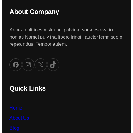
About Company
Aenean ultrices nislnunc, pulvinar sodales evariu
non.as Namet pulv ina libero fringill auctor lemnisdolo
repea ndus. Tempor autem.
Facebook
Instagram
X
TikTok
Quick Links
Home
About Us
Blog