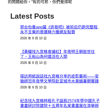
的問題給你。”有的可悲，你們覺得呢
Latest Posts
郭台包養app躍《追我吧》被抓后仍跑完整程,
永不言棄的奧運精力獲網友點贊
2026 年 8 月 10 日
【黃耀找九宮格會議紅】年夜明王朝逝世往
了，王船山為何還活在人間
2026 年 8 月 10 日
探訪用紙說話找九宮格分享的皮影藝術——安
徽師范年夜學文學院赴宣城市水東鎮暑期實踐
2026 年 8 月 10 日
紀念找九宮格時租孔子誕辰2574年暨中國孔子
書畫研討院建院十五周年名家書畫展在濟舉辦