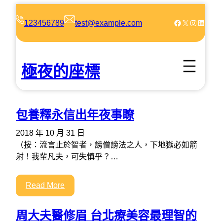
跳
至
Facebook
X
Instagram
LinkedIn
123456789
test@example.com
主
要
內
極夜的座標
容
包養釋永信出年夜事瞭
2018 年 10 月 31 日
（按：流言止於智者，謗僧謗法之人，下地獄必如箭
射！我輩凡夫，可失慎乎？…
Read More
周大夫醫修眉 台北療美容最理智的