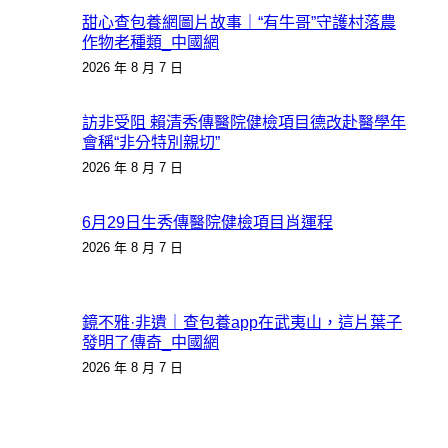
甜心查包養網圖片故事｜“有牛哥”守護村落農
作物老種類_中國網
2026 年 8 月 7 日
訪非受阻 賴清秀傳醫院健檢項目德改赴醫學年
會稱“非分特別親切”
2026 年 8 月 7 日
6月29日生秀傳醫院健檢項目肖運程
2026 年 8 月 7 日
鏡不雅·非遺｜查包養app在武夷山，這片葉子
發明了傳奇_中國網
2026 年 8 月 7 日