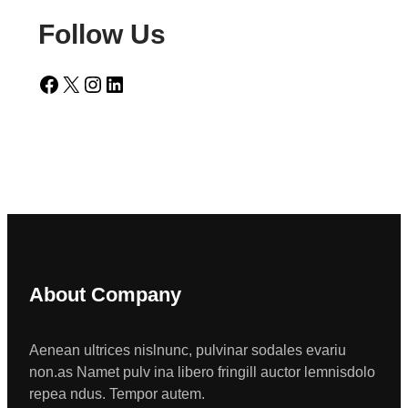
Follow Us
Facebook
X
Instagram
LinkedIn
About Company
Aenean ultrices nislnunc, pulvinar sodales evariu
non.as Namet pulv ina libero fringill auctor lemnisdolo
repea ndus. Tempor autem.