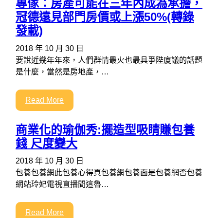
專傢：房產可能在三年內成為承擔，
冠德遠見部門房價或上漲50%(轉錄
發載)
2018 年 10 月 30 日
要說近幾年年來，人們群情最火也最具爭陛廈議的話題
是什麼，當然是房地產，…
Read More
商業化的瑜伽秀:擺造型吸睛賺包養
錢 尺度變大
2018 年 10 月 30 日
包養包養網此包養心得頁包養網包養面是包養網否包養
網站玲妃電視直播間這魯…
Read More