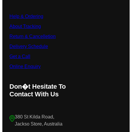
Help & Ordering
About Tracking
Return & Cancelletion
Delivery Schedule
Get a Call
Online Enquiry
Don�t Hesitate To
Contact With Us
380 St Kilda Road,
Jackso Store, Australia