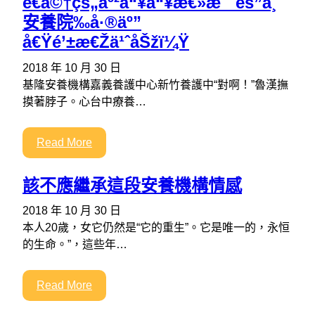
è€å©†çš„äº²å“¥å“¥æ€»æ˜¯éš”ä¸
安養院‰å·®äº”
å€Ÿé’±æ€Žä¹ˆåŠžï¼Ÿ
2018 年 10 月 30 日
基隆安養機構嘉義養護中心新竹養護中“對啊！”魯漢撫
摸著脖子。心台中療養…
Read More
該不應繼承這段安養機構情感
2018 年 10 月 30 日
本人20歲，女它仍然是“它的重生”。它是唯一的，永恒
的生命。”，這些年…
Read More