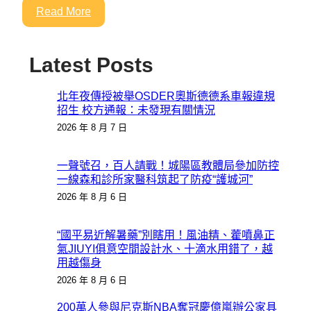
Read More
Latest Posts
北年夜傳授被舉OSDER奧斯德德系車報違規
招生 校方通報：未發現有關情況
2026 年 8 月 7 日
一聲號召，百人請戰！城陽區教體局參加防控
一線森和診所家醫科筑起了防疫“護城河”
2026 年 8 月 6 日
“國平易近解暑藥”別瞎用！風油精、藿噴鼻正
氣JIUYI俱意空間設計水、十滴水用錯了，越
用越傷身
2026 年 8 月 6 日
200萬人參與尼克斯NBA奪冠慶億嵐辦公家具