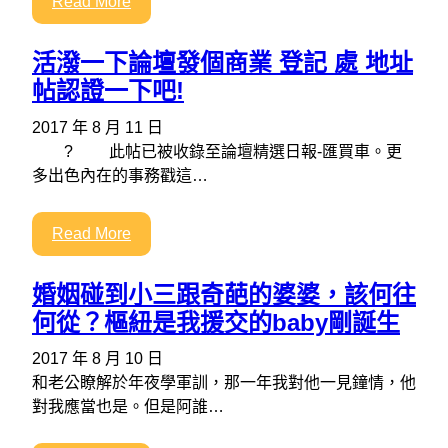
Read More
活潑一下論壇發個商業 登記 處 地址
帖認證一下吧!
2017 年 8 月 11 日
? 此帖已被收錄至論壇精選日報-匯買車。更
多出色內在的事務戳這…
Read More
婚姻碰到小三跟奇葩的婆婆，該何往
何從？樞紐是我援交的baby剛誕生
2017 年 8 月 10 日
和老公瞭解於年夜學軍訓，那一年我對他一見鐘情，他
對我應當也是。但是阿誰…