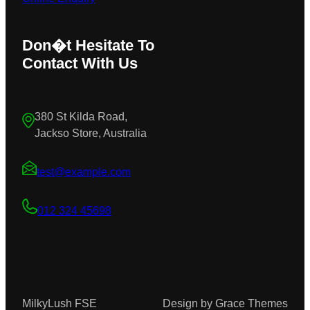
Don�t Hesitate To
Contact With Us
380 St Kilda Road,
Jackso Store, Australia
test@example.com
012 324 45698
MilkyLush FSE
Design by Grace Themes