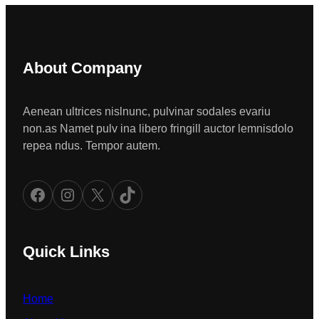
About Company
Aenean ultrices nislnunc, pulvinar sodales evariu
non.as Namet pulv ina libero fringill auctor lemnisdolo
repea ndus. Tempor autem.
Facebook
Instagram
X
TikTok
Quick Links
Home