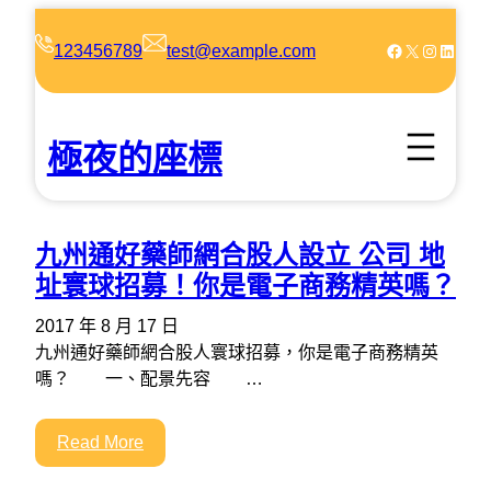
跳
至
Facebook
X
Instagram
LinkedIn
123456789
test@example.com
主
要
內
極夜的座標
容
九州通好藥師網合股人設立 公司 地
址寰球招募！你是電子商務精英嗎？
2017 年 8 月 17 日
九州通好藥師網合股人寰球招募，你是電子商務精英
嗎？ 一、配景先容 …
Read More