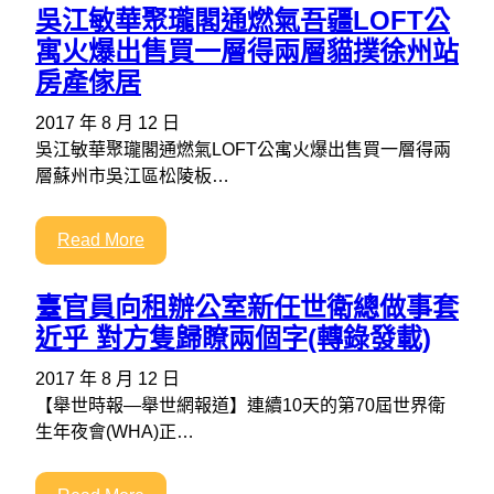
吳江敏華聚瓏閣通燃氣吾疆LOFT公
寓火爆出售買一層得兩層貓撲徐州站
房產傢居
2017 年 8 月 12 日
吳江敏華聚瓏閣通燃氣LOFT公寓火爆出售買一層得兩
層蘇州市吳江區松陵板…
Read More
臺官員向租辦公室新任世衛總做事套
近乎 對方隻歸瞭兩個字(轉錄發載)
2017 年 8 月 12 日
【舉世時報—舉世網報道】連續10天的第70屆世界衛
生年夜會(WHA)正…