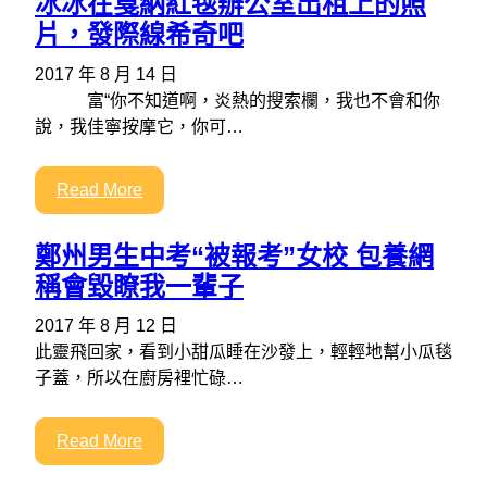
冰冰在戛納紅毯辦公室出租上的照
片，發際線希奇吧
2017 年 8 月 14 日
富“你不知道啊，炎熱的搜索欄，我也不會和你
說，我佳寧按摩它，你可…
Read More
鄭州男生中考“被報考”女校 包養網
稱會毀瞭我一輩子
2017 年 8 月 12 日
此靈飛回家，看到小甜瓜睡在沙發上，輕輕地幫小瓜毯
子蓋，所以在廚房裡忙碌…
Read More