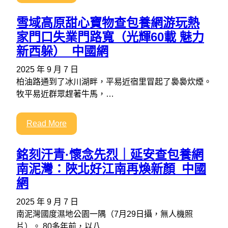
雪域高原甜心寶物查包養網游玩熱
家門口失業門路寬（光輝60載 魅力
新西躲）_中國網
2025 年 9 月 7 日
柏油路通到了冰川湖畔，平易近宿里冒起了裊裊炊煙。
牧平易近群眾趕著牛馬，…
Read More
銘刻汗青·懷念先烈｜延安查包養網
南泥灣：陜北好江南再煥新顏_中國
網
2025 年 9 月 7 日
南泥灣國度濕地公園一隅（7月29日攝，無人機照
片）。 80多年前，以八…