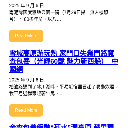
2025 年 9 月 6 日
南泥灣國度濕地公園一隅（7月29日攝，無人機照
片）。 80多年前，以八…
Read More
雪域高原游玩熱 家門口失業門路寬
查包養（光輝60載 魅力新西躲）_中
國網
2025 年 9 月 6 日
柏油路通到了冰川湖畔，平易近宿里冒起了裊裊炊煙。
牧平易近群眾趕著牛馬，…
Read More
金查包養網融“死水”潤高原 蘋果飄