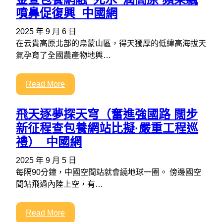
噴鼻促復興_中國網
2025 年 9 月 6 日
在云貴高原北部的烏蒙山區，得天獨厚的低緯高海拔天
氣孕育了全國農產物地輿…
Read More
飛天逐夢探天穹（奮進強國路 闊步
新征程查包養網站比擬·嚴重工程巡
禮）_中國網
2025 年 9 月 5 日
每隔90分鐘，中國空間站就會繞地球一圈。 傍邊國空
間站飛過內陸上空，有…
Read More