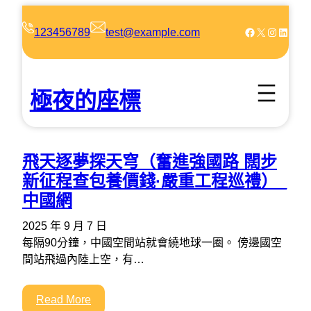
跳
至
Facebook
X
Instagram
LinkedIn
123456789
test@example.com
主
要
內
極夜的座標
容
飛天逐夢探天穹（奮進強國路 闊步
新征程查包養價錢·嚴重工程巡禮）_
中國網
2025 年 9 月 7 日
每隔90分鐘，中國空間站就會繞地球一圈。 傍邊國空
間站飛過內陸上空，有…
Read More