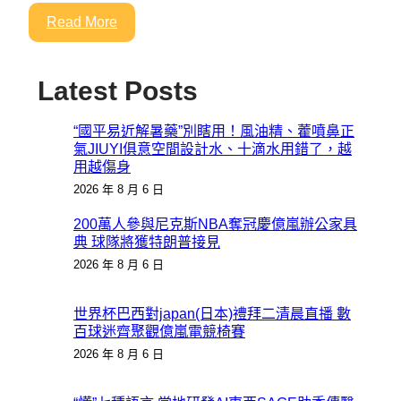
Read More
Latest Posts
“國平易近解暑藥”別瞎用！風油精、藿噴鼻正
氣JIUYI俱意空間設計水、十滴水用錯了，越
用越傷身
2026 年 8 月 6 日
200萬人參與尼克斯NBA奪冠慶億嵐辦公家具
典 球隊將獲特朗普接見
2026 年 8 月 6 日
世界杯巴西對japan(日本)禮拜二清晨直播 數
百球迷齊聚觀億嵐電競椅賽
2026 年 8 月 6 日