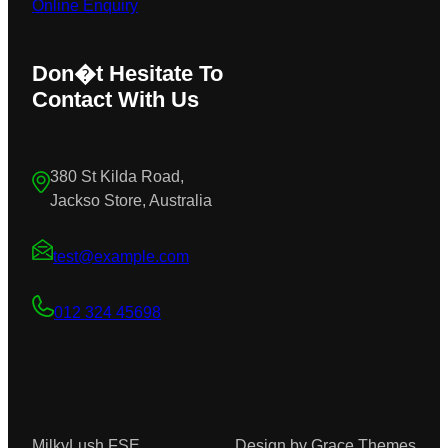
Online Enquiry
Don�t Hesitate To
Contact With Us
380 St Kilda Road,
Jackso Store, Australia
test@example.com
012 324 45698
MilkyLush FSE
Design by Grace Themes