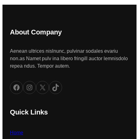
About Company
Aenean ultrices nislnunc, pulvinar sodales evariu
non.as Namet pulv ina libero fringill auctor lemnisdolo
repea ndus. Tempor autem.
Facebook
Instagram
X
TikTok
Quick Links
Home