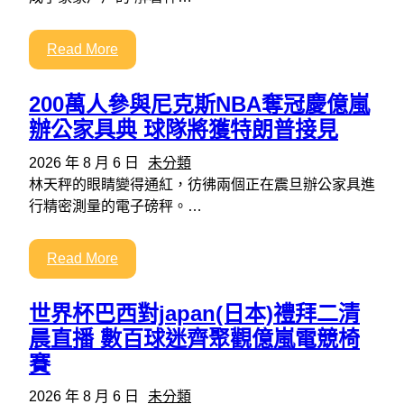
Read More
200萬人參與尼克斯NBA奪冠慶億嵐
辦公家具典 球隊將獲特朗普接見
2026 年 8 月 6 日
未分類
林天秤的眼睛變得通紅，彷彿兩個正在震旦辦公家具進
行精密測量的電子磅秤。…
Read More
世界杯巴西對japan(日本)禮拜二清
晨直播 數百球迷齊聚觀億嵐電競椅
賽
2026 年 8 月 6 日
未分類