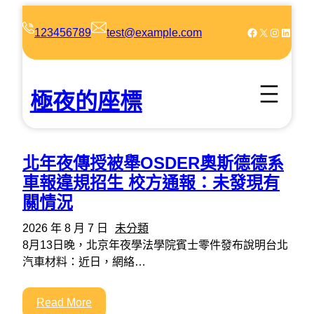
跳
至
Facebook
X
Instagram
LinkedIn
123456789
test@example.com
主
要
內
極夜的座標
容
北年夜傳授被舉OSDER奧斯德德系
車報違規招生 校方通報：未發現有
關情況
2026 年 8 月 7 日
未分類
8月13日晚，北京年夜學法學院賓士零件發布說明台北
汽車材料：近日，網絡…
Read More