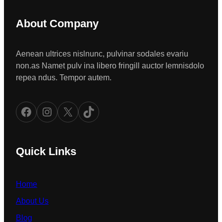
About Company
Aenean ultrices nislnunc, pulvinar sodales evariu
non.as Namet pulv ina libero fringill auctor lemnisdolo
repea ndus. Tempor autem.
Facebook
Instagram
X
TikTok
Quick Links
Home
About Us
Blog