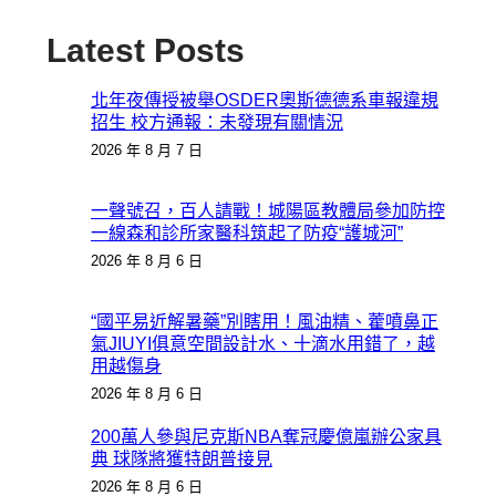
Latest Posts
北年夜傳授被舉OSDER奧斯德德系車報違規
招生 校方通報：未發現有關情況
2026 年 8 月 7 日
一聲號召，百人請戰！城陽區教體局參加防控
一線森和診所家醫科筑起了防疫“護城河”
2026 年 8 月 6 日
“國平易近解暑藥”別瞎用！風油精、藿噴鼻正
氣JIUYI俱意空間設計水、十滴水用錯了，越
用越傷身
2026 年 8 月 6 日
200萬人參與尼克斯NBA奪冠慶億嵐辦公家具
典 球隊將獲特朗普接見
2026 年 8 月 6 日