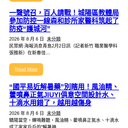
一聲號召，百人請戰！城陽區教體局
參加防控一線森和診所家醫科筑起了
防疫“護城河”
2026 年 8 月 6 日
未分類
民眾網·海報消息青島2月2日訊（記者新竹 職業醫學科
張雅新）在新春佳…
Read More
“國平易近解暑藥”別瞎用！風油精、
藿噴鼻正氣JIUYI俱意空間設計水、
十滴水用錯了，越用越傷身
2026 年 8 月 6 日
未分類
驕陽當空，蟬鳴難聽，風油精、藿噴鼻正氣水、十滴水
成了家家戶戶的“解暑神…