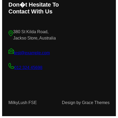
Don�t Hesitate To
Contact With Us
380 St Kilda Road,
Jackso Store, Australia
test@example.com
012 324 45698
MilkyLush FSE
Design by Grace Themes