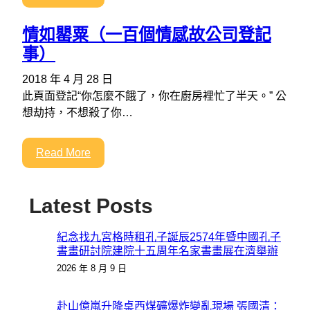
情如罌粟（一百個情感故公司登記
事）
2018 年 4 月 28 日
此頁面登記“你怎麼不餓了，你在廚房裡忙了半天。” 公
想劫持，不想殺了你…
Read More
Latest Posts
紀念找九宮格時租孔子誕辰2574年暨中國孔子
書畫研討院建院十五周年名家書畫展在濟舉辦
2026 年 8 月 9 日
赴山億嵐升降桌西煤礦爆炸變亂現場 張國清：