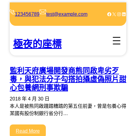
跳
至
Facebook
X
Instagram
LinkedIn
123456789
test@example.com
主
要
內
極夜的座標
容
監利天府廣場開發商熊同啟卑劣歹
毒，與犯法分子勾搭拍攝虛偽照片甜
心包養網刑事欺騙
2018 年 4 月 30 日
本人是被熊同啟踐踏糟踏的第五任前妻，曾是包養心得
某國有股份制銀行省分行…
Read More