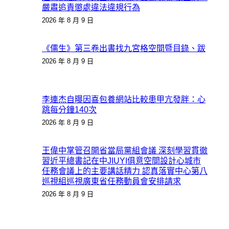
嚴肅追責懲處違法違規行為
2026 年 8 月 9 日
《儒生》第三卷出書找九宮格空間暨目錄、跋
2026 年 8 月 9 日
李連杰自曝因喜包養網站比較患甲亢發胖：心
跳每分鐘140次
2026 年 8 月 9 日
王偉中掌管召開省當局黨組會議 深刻學習貫徹
習近平總書記在中JIUYI俱意空間設計心城市
任務會議上的主要講話精力 認真落實中心第八
巡視組巡視廣東省任務動員會安排請求
2026 年 8 月 9 日