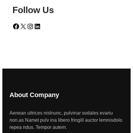
Follow Us
Facebook
X
Instagram
LinkedIn
About Company
Aenean ultrices nislnunc, pulvinar sodales evariu
non.as Namet pulv ina libero fringill auctor lemnisdolo
repea ndus. Tempor autem.