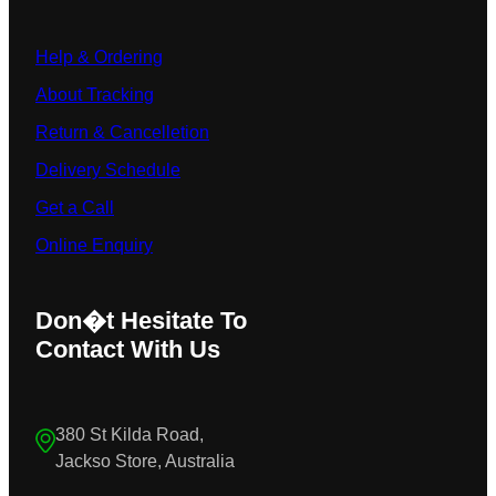
Help & Ordering
About Tracking
Return & Cancelletion
Delivery Schedule
Get a Call
Online Enquiry
Don�t Hesitate To
Contact With Us
380 St Kilda Road,
Jackso Store, Australia