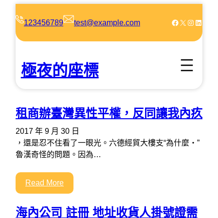
跳
至
Facebook
X
Instagram
LinkedIn
123456789
test@example.com
主
要
內
極夜的座標
容
租商辦臺灣異性平權，反同讓我內疚
2017 年 9 月 30 日
，還是忍不住看了一眼光。六德經貿大樓支“為什麼‧”
魯漢奇怪的問題。因為…
Read More
海內公司 註冊 地址收貨人掛號證需