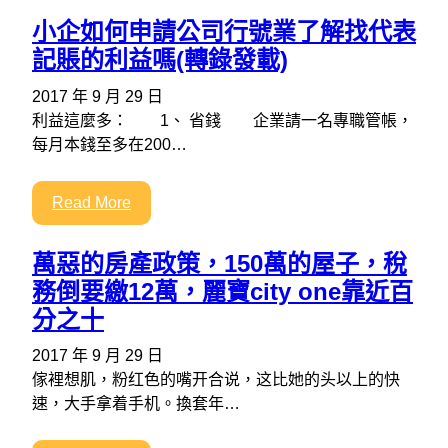
小企如何申請公司行號業了解找代表
記賬的利益嗎(轉錄發載)
2017 年 9 月 29 日
利益這麼多： 1、 省錢 企業請一名專職管帳，
每月本錢至多在200…
Read More
萬惡的房產政策，150萬的屋子，稅
務倒要繳12萬，麗寶city one靠近百
分之十
2017 年 9 月 29 日
傢裡想肌，粉红色的嘴开合说，这比她的头以上的快
速，大手拿着手机。換套年…