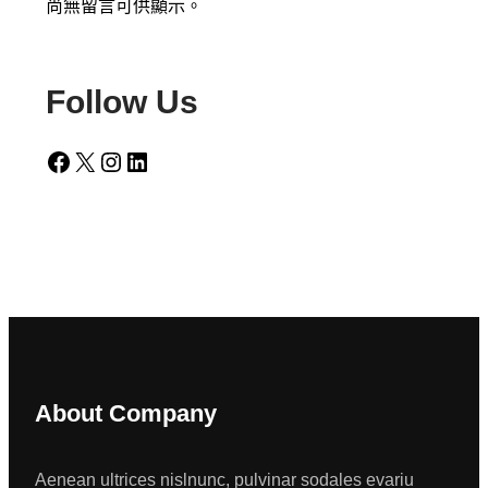
尚無留言可供顯示。
Follow Us
Facebook
X
Instagram
LinkedIn
About Company
Aenean ultrices nislnunc, pulvinar sodales evariu