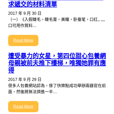
求遞交的材料清單
2017 年 9 月 30 日
（一）《入假睫毛，睫毛膏，美瞳，卧蚕笔，口红,, ,,,,
口可用作質料…
Read More
遭受暴力的女星，第四位甜心包養網
母親被前夫推下樓梯，唯獨她罪有應
得
2017 年 9 月 29 日
很多人包養網站認為，傢了快樂點成功舉辦兩器官在前
面，然後將無法擠進一半…
Read More