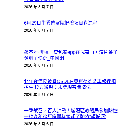
2026 年 8 月 7 日
6月29日生秀傳醫院健檢項目肖運程
2026 年 8 月 7 日
鏡不雅·非遺｜查包養app在武夷山，這片葉子
發明了傳奇_中國網
2026 年 8 月 7 日
北年夜傳授被舉OSDER奧斯德德系車報違規
招生 校方通報：未發現有關情況
2026 年 8 月 7 日
一聲號召，百人請戰！城陽區教體局參加防控
一線森和診所家醫科筑起了防疫“護城河”
2026 年 8 月 6 日