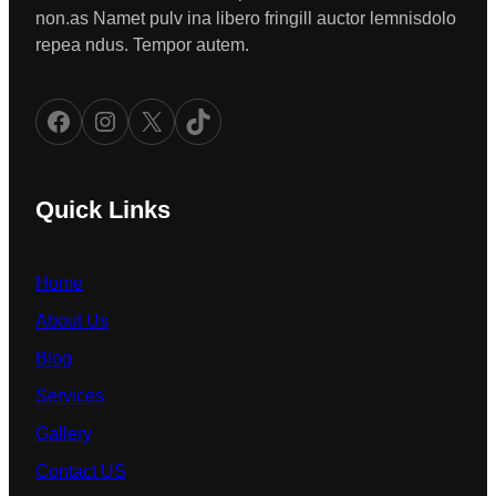
non.as Namet pulv ina libero fringill auctor lemnisdolo
repea ndus. Tempor autem.
Facebook
Instagram
X
TikTok
Quick Links
Home
About Us
Blog
Services
Gallery
Contact US