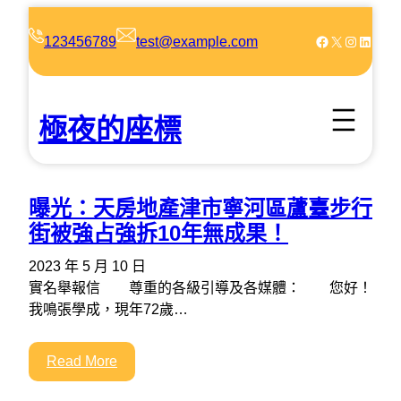
跳
至
Facebook
X
Instagram
LinkedIn
123456789
test@example.com
主
要
內
極夜的座標
容
曝光：天房地產津市寧河區蘆臺步行
街被強占強拆10年無成果！
2023 年 5 月 10 日
實名舉報信 尊重的各級引導及各媒體： 您好！
我鳴張學成，現年72歲…
Read More