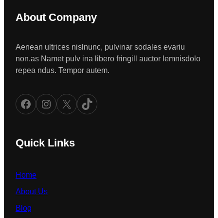
About Company
Aenean ultrices nislnunc, pulvinar sodales evariu
non.as Namet pulv ina libero fringill auctor lemnisdolo
repea ndus. Tempor autem.
Facebook
Instagram
X
TikTok
Quick Links
Home
About Us
Blog