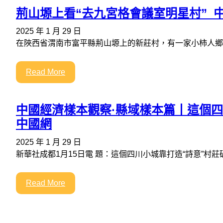
荊山塬上看“去九宮格會議室明星村”_
2025 年 1 月 29 日
在陜西省渭南市富平縣荊山塬上的新莊村，有一家小柿人鄉
Read More
中國經濟樣本觀察·縣域樣本篇丨這個四
中國網
2025 年 1 月 29 日
新華社成都1月15日電 題：這個四川小城靠打造“詩意”村莊
Read More