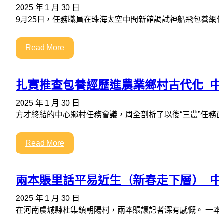
2025 年 1 月 30 日
9月25日，任務職員在珠海太空中間新館調試神船飛包養
Read More
扎實推查包養經歷進農業鄉村古代化_
2025 年 1 月 30 日
方才終結的中心鄉村任務會議，周全剖析了以後“三農”任務
Read More
兩本賬里話平易近生（新春走下層）_
2025 年 1 月 30 日
在河南虞城縣杜集鎮朝陽村，兩本賬讓記者深有感慨。 一