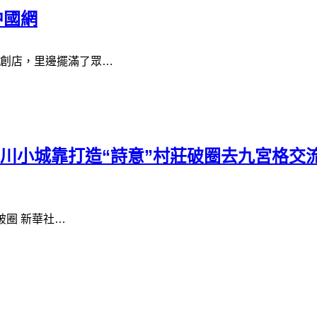
中國網
創店，里邊擺滿了眾…
川小城靠打造“詩意”村莊破圈去九宮格交流
破圈 新華社…