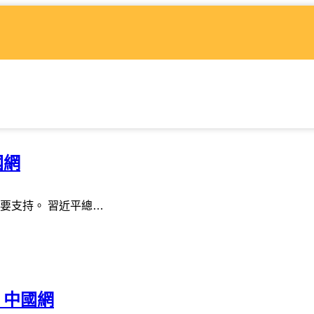
國網
要支持。 習近平總…
_中國網