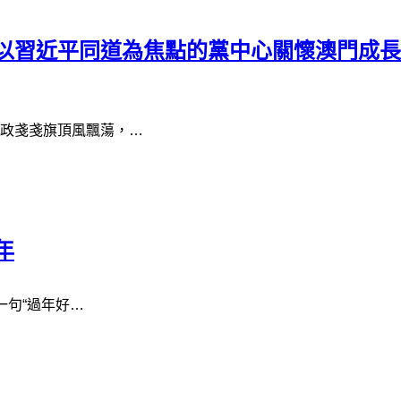
以習近平同道為焦點的黨中心關懷澳門成長
政戔戔旗頂風飄蕩，…
年
一句“過年好…