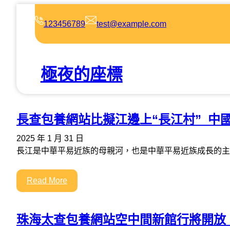
跳
至
123456789
test@example.com
主
要
內
極夜的座標
容
長查包養網站比擬江邊上“長江村”_中
2025 年 1 月 31 日
長江是中華平易近族的母親河，也是中華平易近族成長的主
Read More
珠海太查包養網站空中間新館行將開放