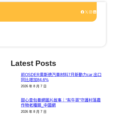
Facebook
X
Instagram
LinkedIn
Latest Posts
前OSDER奧斯德汽車材料7月新動力car 出口
同比增加84.6%
2026 年 8 月 7 日
甜心查包養網圖片故事｜“有牛哥”守護村落農
作物老種類_中國網
2026 年 8 月 7 日