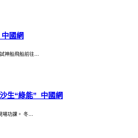
_中國網
調試神船飛船前往…
沙生“綠能”_中國網
現場功課。 冬…