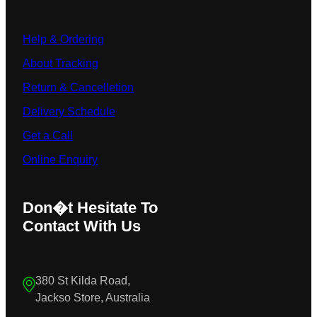
Help & Ordering
About Tracking
Return & Cancelletion
Delivery Schedule
Get a Call
Online Enquiry
Don�t Hesitate To
Contact With Us
380 St Kilda Road,
Jackso Store, Australia