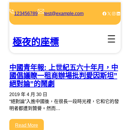
跳
至
Facebook
X
Instagram
LinkedIn
123456789
test@example.com
主
要
內
極夜的座標
容
中國青年報: 上世紀五六十年月，中
國倡議瞭一租商辦場批判愛因斯坦”
絕對論”的鬧劇
2019 年 4 月 30 日
“絕對論”入進中國後，在很長一段時光裡，它和它的發
明者都遭到贊譽。然而…
Read More