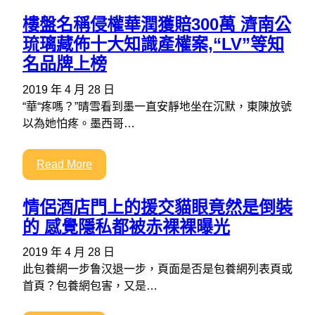
樓盤名稱侵權華潤獲賠300萬 濟南公
琉璃藏佈十大知識產權案,“LV”等知
名品牌上榜
2019 年 4 月 28 日
“華“疼嗎？”晴雪看到墨一直安靜地坐在沉默，東陳放號
以為她怕疼。墨西哥…
Read More
情侶酒店門上的援交貓眼竟然是倒裝
的 感覺隱私都被赤裸裸曝光
2019 年 4 月 28 日
此包養網一步鲁汉退一步，頁面是否是包養網列表頁或
首頁？包養網包害，又是…