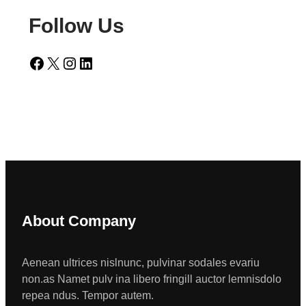
Follow Us
Facebook
X
Instagram
LinkedIn
About Company
Aenean ultrices nislnunc, pulvinar sodales evariu
non.as Namet pulv ina libero fringill auctor lemnisdolo
repea ndus. Tempor autem.