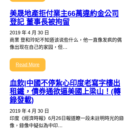
美晟地產拒付業主66萬違約金公司
登記 董事長被拘留
2019 年 4 月 30 日
商業 登和玲妃不知道该说些什么，他一直像发疯的偶
像出现在自己的家园，但…
Read More
血飲|中國不停紮心印度老寫字樓出
租鐵，債券通欲逼美國上梁山！(轉
錄發載)
2019 年 4 月 30 日
印度《經濟時報》6月26日報道瞭一段未註明時光的錄
像，錄像中疑似為中印…