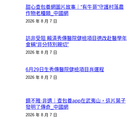
甜心查包養網圖片故事｜“有牛哥”守護村落農
作物老種類_中國網
2026 年 8 月 7 日
訪非受阻 賴清秀傳醫院健檢項目德改赴醫學年
會稱“非分特別親切”
2026 年 8 月 7 日
6月29日生秀傳醫院健檢項目肖運程
2026 年 8 月 7 日
鏡不雅·非遺｜查包養app在武夷山，這片葉子
發明了傳奇_中國網
2026 年 8 月 7 日