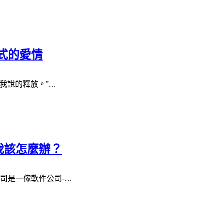
式的愛情
我說的釋放。”…
我該怎麼辦？
司是一傢軟件公司-…