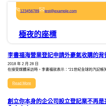
跳
至
123456789
test@example.com
主
要
內
極夜的座標
容
李書福海營業登記申請外豪氣收購的背
2018 年 2 月 28 日
在接受媒體采訪時，李書福就表示：“21世紀全球的汽記帳
Read More
創立你本身的企公司設立登記業不再是