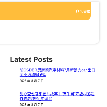
Facebook
X
Instagram
LinkedIn
Latest Posts
前OSDER奧斯德汽車材料7月新動力car 出口
同比增加84.6%
2026 年 8 月 7 日
甜心查包養網圖片故事｜“有牛哥”守護村落農
作物老種類_中國網
2026 年 8 月 7 日