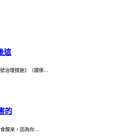
後這
號治理措施》（國傢…
害的
不會醒來，因為你…