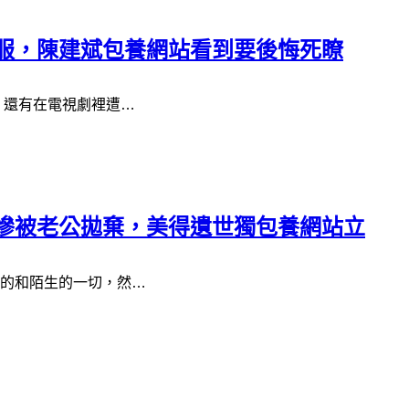
折服，陳建斌包養網站看到要後悔死瞭
，還有在電視劇裡遭…
慘被老公拋棄，美得遺世獨包養網站立
的和陌生的一切，然…