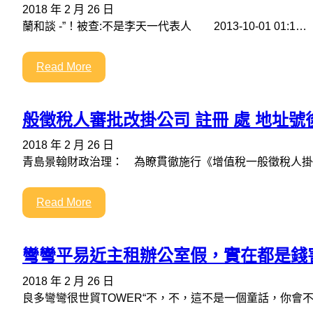
2018 年 2 月 26 日
蘭和談 -”！被查:不是李天一代表人 2013-10-01 01:1…
Read More
般徵稅人審批改掛公司 註冊 處 地址號
2018 年 2 月 26 日
青島景翰財政治理： 為瞭貫徹施行《增值稅一般徵稅人掛
Read More
彎彎平易近主租辦公室假，實在都是錢
2018 年 2 月 26 日
良多彎彎很世貿TOWER“不，不，這不是一個童話，你會