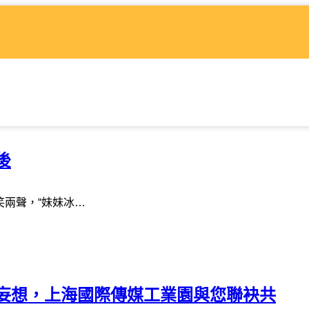
後
笑兩聲，“妹妹冰…
妄想，上海國際傳媒工業園與您聯袂共