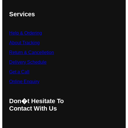
Services
Help & Ordering
About Tracking
Return & Cancelletion
Delivery Schedule
Get a Call
Online Enquiry
Don�t Hesitate To
Contact With Us