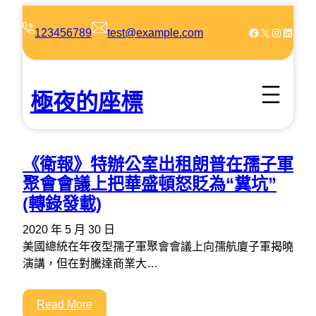
跳
至
Facebook
X
Instagram
LinkedIn
123456789
test@example.com
主
要
內
極夜的座標
容
《衛報》特辦公室出租朗普在孺子軍
聚會會議上把華盛頓怒貶為“糞坑”
(轉錄發載)
2020 年 5 月 30 日
美國總統在年夜型孺子軍聚會會議上向孺航廈子軍揭曉
演講，但在對騰達商業大…
Read More