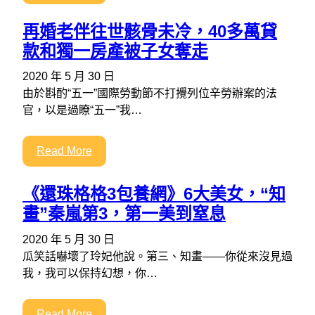
再婚老伴往世骸骨未冷，40多萬貸
款和獨一房產被子女奪走
2020 年 5 月 30 日
由於斟酌“五一”國際勞動節不打攪列位辛勞辦案的法
官，以是過瞭“五一”我…
Read More
《還珠格格3包養網》6大美女，“知
畫”秦嵐第3，第一美到窒息
2020 年 5 月 30 日
瓜笑話嚇壞了玲妃他說。第三、知畫——你從來沒見過
我，我可以保持幻想，你…
Read More