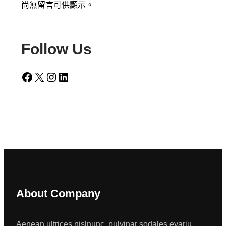
尚無留言可供顯示。
Follow Us
Facebook
X
Instagram
LinkedIn
About Company
Aenean ultrices nislnunc, pulvinar sodales evariu