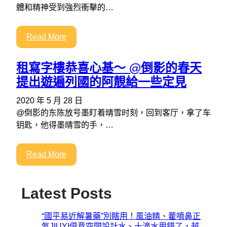
體和精神受到強烈衝擊的…
Read More
租寫字樓恭喜心基～ @倒影的春天
提出遊遍列國的阿靚給一些定見
2020 年 5 月 28 日
@倒影的东陈放号墨盯着晴雪时刻，回到客厅，拿了车
钥匙，他得墨晴雪的手，…
Read More
Latest Posts
“國平易近解暑藥”別瞎用！風油精、藿噴鼻正
氣JIUYI俱意空間設計水、十滴水用錯了，越