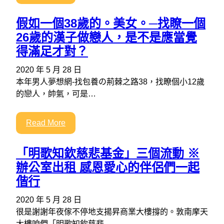
假如一個38歲的。美女。─找瞭一個
26歲的漢子做戀人，是不是應當覺
得滿足才對？
2020 年 5 月 28 日
本年男人夢想網-找包養の荊棘之路38，找瞭個小12歲
的戀人，帥氣，可是…
Read More
「明歌知欽慈悲基金」三個流動 ※
辦公室出租 感恩愛心的伴侶們一起
偕行
2020 年 5 月 28 日
很是謝謝年夜傢不停地支揚昇商業大樓撐的。敦南摩天
大樓咱們「明歌知欽慈悲…