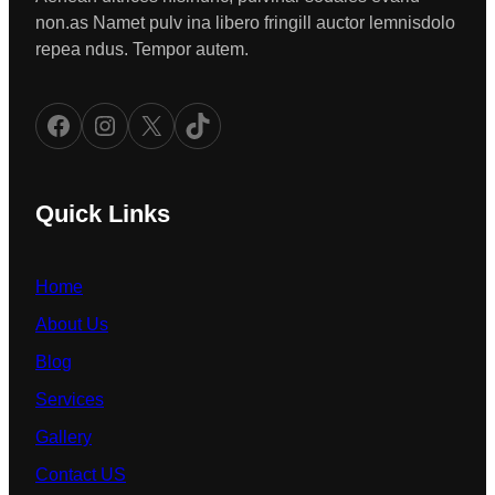
non.as Namet pulv ina libero fringill auctor lemnisdolo
repea ndus. Tempor autem.
Facebook
Instagram
X
TikTok
Quick Links
Home
About Us
Blog
Services
Gallery
Contact US