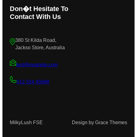
Don�t Hesitate To
Contact With Us
380 St Kilda Road,
Jackso Store, Australia
test@example.com
012 324 45698
MilkyLush FSE
Design by Grace Themes