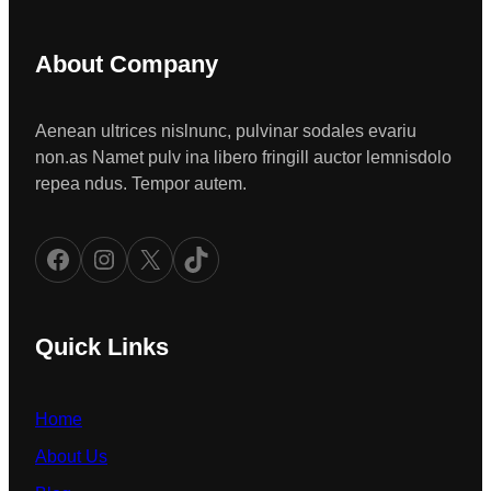
About Company
Aenean ultrices nislnunc, pulvinar sodales evariu
non.as Namet pulv ina libero fringill auctor lemnisdolo
repea ndus. Tempor autem.
Facebook
Instagram
X
TikTok
Quick Links
Home
About Us