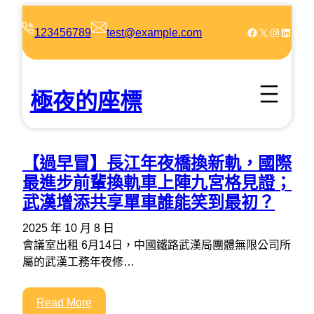
跳
至
Facebook
X
Instagram
LinkedIn
123456789
test@example.com
主
要
內
極夜的座標
容
【過早冒】長江年夜橋換新軌，國際
最進步前輩換軌車上陣九宮格見證；
武漢增添共享單車誰能笑到最初？
2025 年 10 月 8 日
會議室出租 6月14日，中國鐵路武漢局團體無限公司所
屬的武漢工務年夜修…
Read More