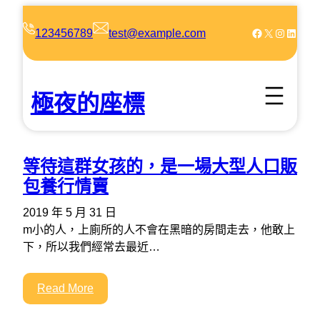
跳
至
Facebook
X
Instagram
LinkedIn
123456789
test@example.com
主
要
內
極夜的座標
容
等待這群女孩的，是一場大型人口販
包養行情賣
2019 年 5 月 31 日
m小的人，上廁所的人不會在黑暗的房間走去，他敢上
下，所以我們經常去最近…
Read More