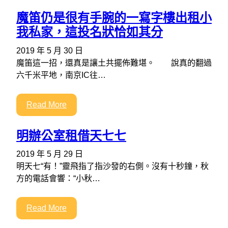
魔笛仍是很有手腕的一寫字樓出租小
我私家，這投名狀恰如其分
2019 年 5 月 30 日
魔笛這一招，還真是讓土共擺佈難堪。 說真的翻過
六千米平地，南京IC往…
Read More
明辦公室租借天七七
2019 年 5 月 29 日
明天七“有！”靈飛指了指沙發的右側。沒有十秒鐘，秋
方的電話會響：“小秋…
Read More