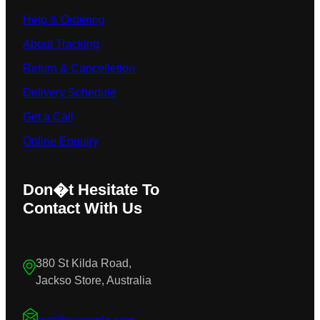
Help & Ordering
About Tracking
Return & Cancelletion
Delivery Schedule
Get a Call
Online Enquiry
Don�t Hesitate To
Contact With Us
380 St Kilda Road,
Jackso Store, Australia