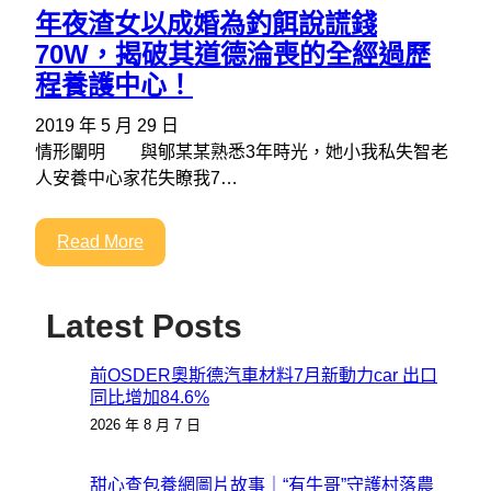
年夜渣女以成婚為釣餌說謊錢
70W，揭破其道德淪喪的全經過歷
程養護中心！
2019 年 5 月 29 日
情形闡明 與郇某某熟悉3年時光，她小我私失智老
人安養中心家花失瞭我7…
Read More
Latest Posts
前OSDER奧斯德汽車材料7月新動力car 出口
同比增加84.6%
2026 年 8 月 7 日
甜心查包養網圖片故事｜“有牛哥”守護村落農