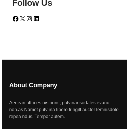
Follow Us
Facebook
X
Instagram
LinkedIn
About Company
Aenean ultrices nislnunc, pulvinar sodales evariu
non.as Namet pulv ina libero fringill auctor lemnisdolo
repea ndus. Tempor autem.