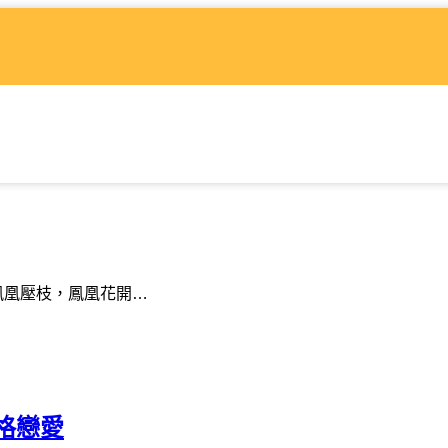
壓枝，鳳凰花開…
格戀愛