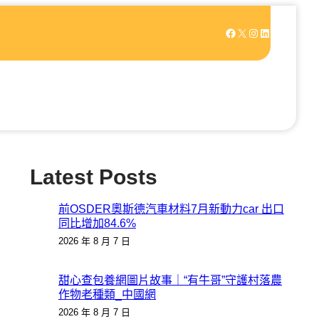
Facebook
X
Instagram
LinkedIn
Latest Posts
前OSDER奧斯德汽車材料7月新動力car 出口
同比增加84.6%
2026 年 8 月 7 日
甜心查包養網圖片故事｜“有牛哥”守護村落農
作物老種類_中國網
2026 年 8 月 7 日