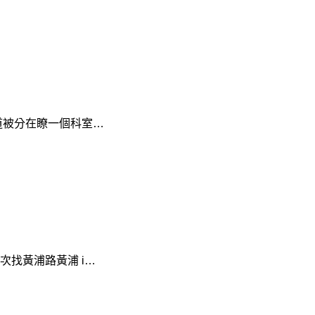
被分在瞭一個科室…
找黃浦路黃浦 i…