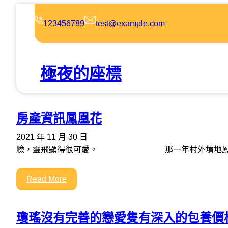
跳
至
123456789
test@example.com
主
要
內
極夜的座標
容
房產資訊鳳凰花
2021 年 11 月 30 日
臉，靈飛顯得很可愛。 那一年村外墳地鳳凰
Read More
瓊瑤沒有完善的戀愛隻有深入的包養價