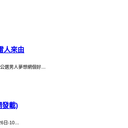
雷人來由
公選男人夢想網個好…
發載)
日-10…