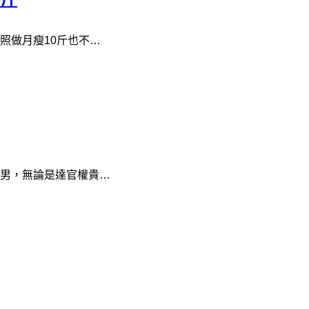
照做月瘦10斤也不…
男，無論是達官權貴…