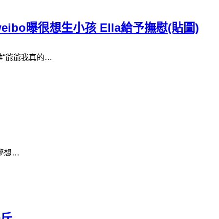
bo曝很想生小孩 Ella給予撫慰(貼圖)
華“爺爺我真的…
人夢想…
0斤