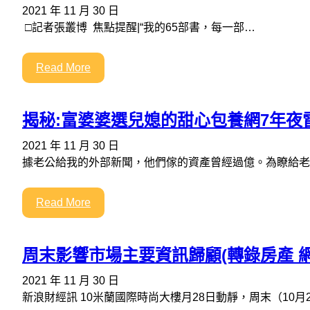
2021 年 11 月 30 日
□記者張叢博 焦點提醒|“我的65部書，每一部…
Read More
揭秘:富婆婆選兒媳的甜心包養網7年夜
2021 年 11 月 30 日
據老公給我的外部新聞，他們傢的資產曾經過億。為瞭給老
Read More
周末影響市場主要資訊歸顧(轉錄房產 網
2021 年 11 月 30 日
新浪財經訊 10米蘭國際時尚大樓月28日動靜，周末（10月26