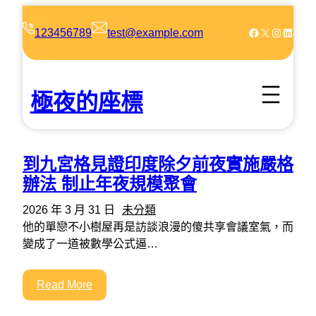
跳
至
Facebook
X
Instagram
LinkedIn
123456789
test@example.com
主
要
內
極夜的座標
容
到九宮格見證印度除夕前夜實施嚴格
辦法 制止年夜規模聚會
2026 年 3 月 31 日
未分類
他的單戀不小樹屋再是訪談浪漫的傻共享會議室氣，而
變成了一道被數學公式逼…
Read More