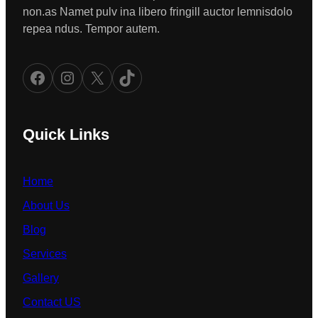
non.as Namet pulv ina libero fringill auctor lemnisdolo
repea ndus. Tempor autem.
Facebook
Instagram
X
TikTok
Quick Links
Home
About Us
Blog
Services
Gallery
Contact US