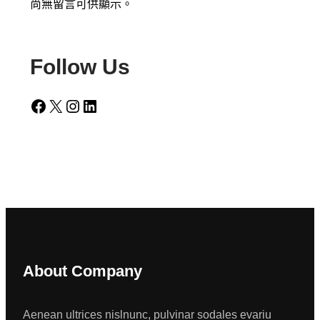
尚無留言可供顯示。
Follow Us
Facebook
X
Instagram
LinkedIn
About Company
Aenean ultrices nislnunc, pulvinar sodales evariu