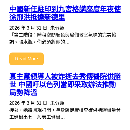
中國新任駐印到九宮格講座度年夜使
徐飛洪抵達新德里
2026 年 3 月 31 日
未分類
「第二階段：時租空間顏色與瑜伽教室氣味的完美協
調。張水瓶，你必須將你的…
Read More
真主黨領導人被炸逝去秀傳醫院供膳
世 中國吁以色列當即采取辦法推動
局勢降溫
2026 年 3 月 31 日
未分類
接著，她將圓規打開，準身體健康檢查確供膳體檢量勞
工健檢出七一般勞工健檢…