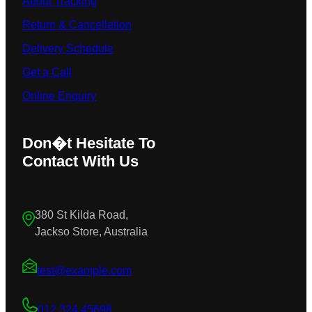
About Tracking
Return & Cancelletion
Delivery Schedule
Get a Call
Online Enquiry
Don�t Hesitate To
Contact With Us
380 St Kilda Road,
Jackso Store, Australia
test@example.com
012 324 45698