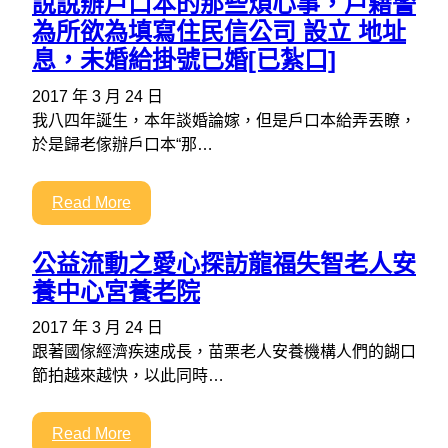
說說辦戶口本的那些煩心事，戶籍警
為所欲為填寫住民信公司 設立 地址
息，未婚給掛號已婚[已紮口]
2017 年 3 月 24 日
我八四年誕生，本年談婚論嫁，但是戶口本給弄丟瞭，
於是歸老傢辦戶口本“那…
Read More
公益流動之愛心探訪龍福失智老人安
養中心宮養老院
2017 年 3 月 24 日
跟著國傢經濟疾速成長，苗栗老人安養機構人們的餬口
節拍越來越快，以此同時…
Read More