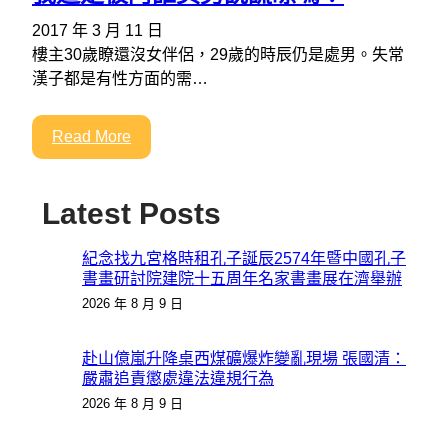
2017 年 3 月 11 日
樓主30歲瞭還沒女伴侶，29歲的時辰仍是處男。失常
漢子都是有性方面的需…
Read More
Latest Posts
紀念找九宮格時租孔子誕辰2574年暨中國孔子
書畫研討院建院十五周年名家書畫展在濟舉辦
2026 年 8 月 9 日
赴山億嵐升降桌西煤礦爆炸變亂現場 張國清：
嚴肅追責懲處違法違規行為
2026 年 8 月 9 日