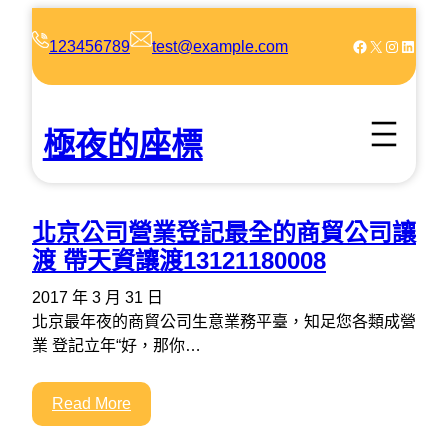
跳
至
Facebook
X
Instagram
LinkedIn
123456789
test@example.com
主
要
內
極夜的座標
容
北京公司營業登記最全的商貿公司讓
渡 帶天資讓渡13121180008
2017 年 3 月 31 日
北京最年夜的商貿公司生意業務平臺，知足您各類成營
業 登記立年“好，那你…
Read More