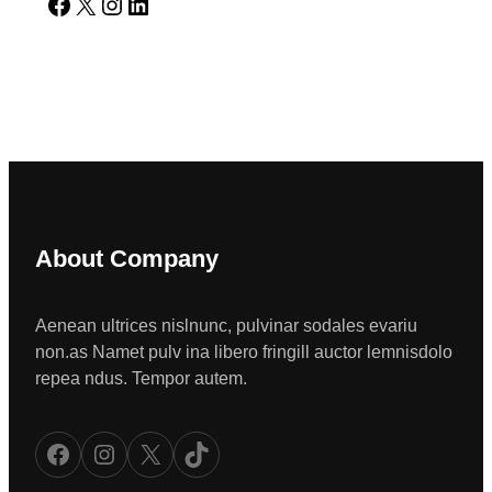
Facebook
X
Instagram
LinkedIn
About Company
Aenean ultrices nislnunc, pulvinar sodales evariu
non.as Namet pulv ina libero fringill auctor lemnisdolo
repea ndus. Tempor autem.
Facebook
Instagram
X
TikTok