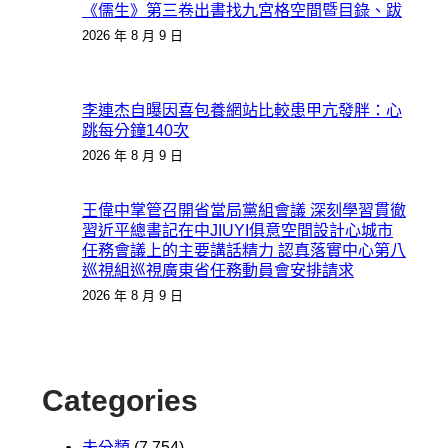
《儒生》第三卷出書找九宮格空間暨目錄、跋
2026 年 8 月 9 日
李連杰自曝因喜包養網站比較患甲亢發胖：心
跳每分鐘140次
2026 年 8 月 9 日
王偉中掌管召開省當局黨組會議 深刻學習貫徹
習近平總書記在中JIUYI俱意空間設計心城市
任務會議上的主要講話精力 認真落實中心第八
巡視組巡視廣東省任務動員會安排請求
2026 年 8 月 9 日
Categories
未分類
(7,754)