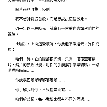
圖片來歷收集：侵刪
我不想針對這首歌，而是想說說這個徵象。
似乎每過一段時光，就會有一首歌進去霸占咱們的
視聽。
比喻說，上面這些歌詞，你要能不唱進去，算你兇
猛：
咱們一路。它的腹部很光滑，只有一個覆蓋著鱗
片，鱗片的顏色很淺，用你的手觸摸手掌學貓鳴，一路
喵喵喵喵喵……
你說嘴巴嘟嘟嘟嘟嘟嘟嘟……
你了解我對你，不只僅是喜歡……
咱們紛歧樣，每小我私家都有不同的際遇……