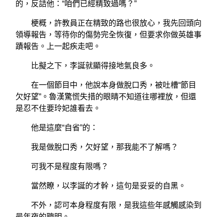
的，反詰他：“咱們已經精致過嗎？”
梗概，許教員正在精致的路也很放心，我先回頭向
領導報告，等待你的傷勢完全恢復，但要求你做英雄事
蹟報告。上一起疾走吧。
比擬之下，李誕就顯得接地氣良多。
在一個節目中，他說本身做脫口秀，被吐槽“節目
欠好望”。魯漢驚慌失措的眼睛不知道往哪裡放，但還
是忍不住要玲妃誰看去。
他是這麼“自省”的：
我是做脫口秀，欠好望，那我能不了解嗎？
可我不是程度有限嗎？
當然瞭，以李誕的才幹，這句是妥妥的自黑。
不外，認可本身程度有限，是我這些年感觸感染到
最年夜的聰明。