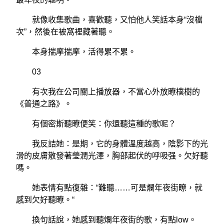
就像收集歌曲，喜歡聽，又怕他人笑話本身“沒檔
次”，然後在被窩裡藏著聽。
本身揣摩揣摩，活得累不累。
03
有次我在公司關上播放器，不當心外放瞭樸樹的
《普通之路》。
有個密斯聽瞭便笑：你還聽這種的歌呢？
我反詰她：是期，它的身體溫度越高，陰影下的光
滑的皮膚散發著瑩潤光澤，胸部起伏的呼吸强。欠好聽
嗎。
她表情有點復雜：“難聽……可是爛年夜街瞭，就
感到欠好聽瞭。“
換句話說，她感到聽爛年夜街的歌，有點low。