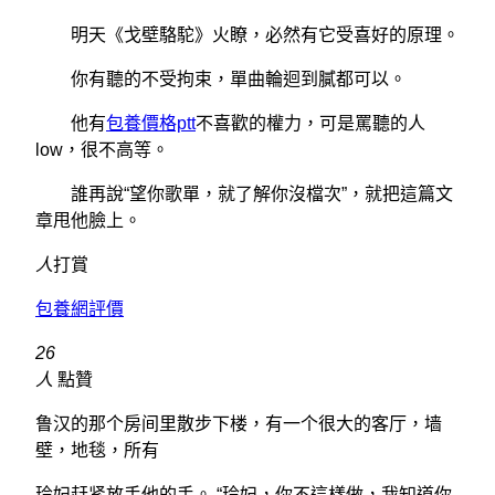
明天《戈壁駱駝》火瞭，必然有它受喜好的原理。
你有聽的不受拘束，單曲輪迴到膩都可以。
他有
包養價格ptt
不喜歡的權力，可是罵聽的人
low，很不高等。
誰再說“望你歌單，就了解你沒檔次”，就把這篇文
章甩他臉上。
人
打賞
包養網評價
26
人
點贊
鲁汉的那个房间里散步下楼，有一个很大的客厅，墙
壁，地毯，所有
玲妃赶紧放手他的手。 “玲妃，你不這樣做，我知道你