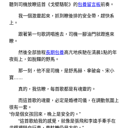
聽到司機放瞭這首《戈壁駱駝》的
包養留言板
前奏。
我一個激靈起來，抓到瞭後排的安全帶，趕快系
上。
跟著第一句歌詞唱進去，司機一腳油門就蹬進來
瞭。
然後全部旅程
長期包養
高亢地疾馳在清晨1點的年
夜街上，如脫韁的野馬。
那一刻，他不是司機，是舒馬赫、拿破侖、宋小
寶……
真的，我信瞭，每首歌都是有魂靈的。
而這首歌的魂靈，必定是婚禮司儀，在調動氛圍上
很有一套。
“你是個女孩回來，晚上是安全的。”
“這首歌給我的感覺，就像是張飛和李逵手牽手在
戈壁裡騎自行車，車軲轆仍是方的。”