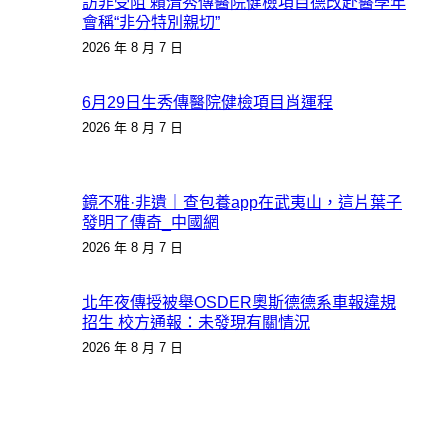
訪非受阻 賴清秀傳醫院健檢項目德改赴醫學年
會稱“非分特別親切”
2026 年 8 月 7 日
6月29日生秀傳醫院健檢項目肖運程
2026 年 8 月 7 日
鏡不雅·非遺｜查包養app在武夷山，這片葉子
發明了傳奇_中國網
2026 年 8 月 7 日
北年夜傳授被舉OSDER奧斯德德系車報違規
招生 校方通報：未發現有關情況
2026 年 8 月 7 日