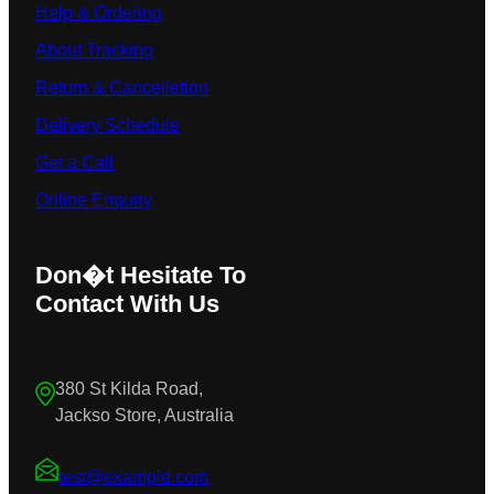
Help & Ordering
About Tracking
Return & Cancelletion
Delivery Schedule
Get a Call
Online Enquiry
Don�t Hesitate To
Contact With Us
380 St Kilda Road,
Jackso Store, Australia
test@example.com