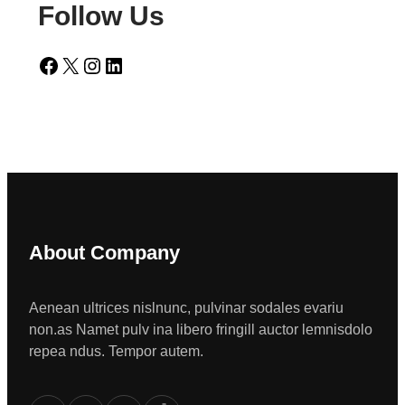
Follow Us
Facebook
X
Instagram
LinkedIn
About Company
Aenean ultrices nislnunc, pulvinar sodales evariu
non.as Namet pulv ina libero fringill auctor lemnisdolo
repea ndus. Tempor autem.