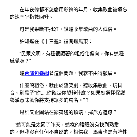
在年夜傢都不怎麼用彩鈴的年月，收集歌曲被遺忘
的速率呈指數回升。
可是我果斷不批准，說聽收集歌曲的人低俗。
許知遙在《十三邀》裡問過馬東：
“民眾文明，有種很顯著的粗俗化偏向，你有這種
感覺嗎？”
聽
台灣包養網
著這個問題，我就不由得皺眉。
什麼鳴粗俗，就由於望笑劇、聽收集歌曲、玩抖
音、刷段子“你,,,,,你確定你想幹什麼？如果您選擇保護
魯漢意味著你將支持眾多的罵名。”？
是誰又企圖站在鄙夷鏈的頂端，揮斥方遒瞭？
“這可能是太累了昨天，這樣的睡眠沒有找到熟悉
的，但我沒有任何不自然的，相信我 馬東也是有脾性