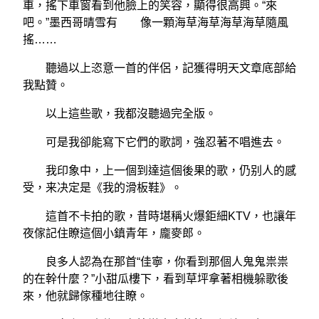
車，搖下車窗看到他臉上的笑容，顯得很高興。“來
吧。”墨西哥晴雪有 像一顆海草海草海草海草隨風
搖……
聽過以上恣意一首的伴侶，記獲得明天文章底部給
我點贊。
以上這些歌，我都沒聽過完全版。
可是我卻能寫下它們的歌詞，強忍著不唱進去。
我印象中，上一個到達這個後果的歌，仍别人的感
受，来决定是《我的滑板鞋》。
這首不卡拍的歌，昔時堪稱火爆鉅細KTV，也讓年
夜傢記住瞭這個小鎮青年，龐麥郎。
良多人認為在那首“佳寧，你看到那個人鬼鬼祟祟
的在幹什麼？”小甜瓜樓下，看到草坪拿著相機躲歌後
來，他就歸傢種地往瞭。