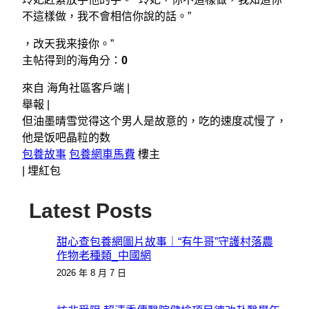
不這樣做，我不會相信你說的話。”
，改天我来接你。”
主帖得到的海角分：
0
來自 海角社區客戶端 |
舉報 |
但油墨晴雪觉得这个男人是故意的，吃的速度忒慢了，
他是饭吧晶粒的数
包養故事
包養網車馬費
樓主
|
埋紅包
Latest Posts
甜心查包養網圖片故事｜“有牛哥”守護村落農
作物老種類_中國網
2026 年 8 月 7 日