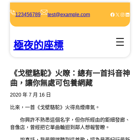
跳
至
Facebook
X
Instagram
LinkedIn
123456789
test@example.com
主
要
內
極夜的座標
容
《戈壁駱駝》火瞭：總有一首抖音神
曲，讓你無處可包養網藏
2020 年 7 月 16 日
比來，一首《戈壁駱駝》火得烏煙瘴氣。
你興許不熟悉這個名字，但你所經由的鉅細發廊、
音像店，曾經把它單曲輪迴到鄰人想報警瞭。
說真話，我最開端聽到這首歌，認為是西紀行最新