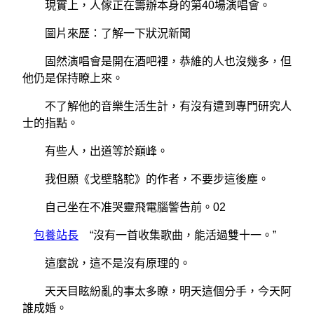
現實上，人傢正在籌辦本身的第40場演唱會。
圖片來歷：了解一下狀況新聞
固然演唱會是開在酒吧裡，恭維的人也沒幾多，但
他仍是保持瞭上來。
不了解他的音樂生活生計，有沒有遭到專門研究人
士的指點。
有些人，出道等於巔峰。
我但願《戈壁駱駝》的作者，不要步這後塵。
自己坐在不准哭靈飛電腦警告前。02
包養站長
“沒有一首收集歌曲，能活過雙十一。”
這麼說，這不是沒有原理的。
天天目眩紛亂的事太多瞭，明天這個分手，今天阿
誰成婚。