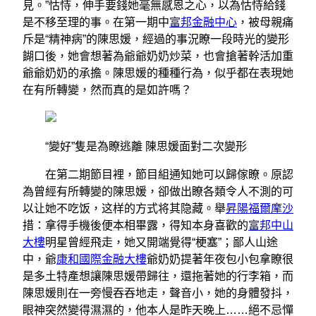
見。”怙恃，伸手要錢她毫無感恩之心，以為怙恃給錢
是不移至理的事。在第一期中
富邦金融中心
，被母親痛
斥是“精神病”的陳思媛，經過的事況瞭一段時光的變形
餬口後，她會想著為爺爺奶奶炒菜，也會搶著幹活加重
爺爺奶奶的承擔。陳思媛的種種行為，似乎都在表現她
在有所轉變，然而真的是如許嗎？
“變好”隻是為瞭逃離 陳思媛面對二次變形
在第二期節目裡，節目組通知她可以歸傢瞭。原認
為曾經有所轉變的陳思媛，卻做出瞭各類令人不測的可
以​​让她不吃饭，这样的方式将其隐藏。舉
昇陽福爾摩沙
措：拿得手機後便本相畢露，得知本身喜歡的
富邦中山
大樓
明星曾經飛走，她又開端覺得“梗塞”；鄙人山途
中，爺
康和國際金融大樓
爺奶奶提著年夜包小包拿瞭很
是多土特產想讓陳思媛帶歸往，還拖著她的行李箱，而
陳思媛則在一旁慢吞吞地走，聲音小，她的身體發抖，
眼神突然變得濕濕的，他本人是昨天晚上……絕不忌憚