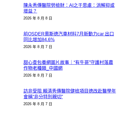
陳永秀傳醫院勞檢財：AI之于思慮：消解抑或
增益？
2026 年 8 月 8 日
前OSDER奧斯德汽車材料7月新動力car 出口
同比增加84.6%
2026 年 8 月 7 日
甜心查包養網圖片故事｜“有牛哥”守護村落農
作物老種類_中國網
2026 年 8 月 7 日
訪非受阻 賴清秀傳醫院健檢項目德改赴醫學年
會稱“非分特別親切”
2026 年 8 月 7 日