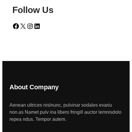
Follow Us
Facebook
X
Instagram
LinkedIn
About Company
Aenean ultrices nislnunc, pulvinar sodales evariu
non.as Namet pulv ina libero fringill auctor lemnisdolo
repea ndus. Tempor autem.