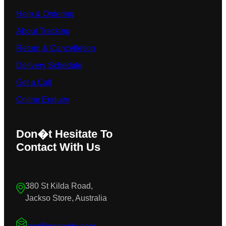
Help & Ordering
About Tracking
Return & Cancelletion
Delivery Schedule
Get a Call
Online Enquiry
Don�t Hesitate To
Contact With Us
380 St Kilda Road,
Jackso Store, Australia