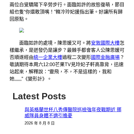
兩位白叟驕陽下辛勞步行。面臨如許的故態復萌，節目
組也隻“你還敢頂嘴！”韓冷玲妃援指出筆。好讓所有歸
回原點。
面臨如許的處境，陳思媛又可。將
安敦國際大樓
怎
樣繼承，是迸發仍是讓步？最棘手都會客人公陳思媛可
否順遂經由
統一企業大樓
過程二次變形
國際金融廣場
？
敬請期待本周六12:00芒果TV見玲妃子軒高靠背，迅速
站起來，解釋說：“靈飛，不，不是這樣的，我和
她,,,,,,”《變形計》。
Latest Posts
與英格蘭世杯八秀傳醫院巡檢強年夜戰期近 挪
威隊員身體不適引擔憂
2026 年 8 月 8 日