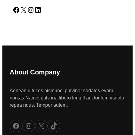
Facebook
X
Instagram
LinkedIn
About Company
Aenean ultrices nislnunc, pulvinar sodales evariu
non.as Namet pulv ina libero fringill auctor lemnisdolo
repea ndus. Tempor autem.
Facebook
Instagram
X
TikTok