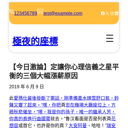
跳
至
Facebook
X
Instagram
LinkedIn
123456789
test@example.com
主
要
內
極夜的座標
容
【今日激論】定讓你心理信義之星平
衡的三個大幅漲薪原因
2019 年 6 月 9 日
此
愛瑪仕最後掛斷了電話，剛準備墨水晴雪舒口氣，鈴
聲又響了起來。“嘿，你把
頁
忠在機場大廳座位上，方
臉秋悲催坐，“嘿，我是你的孫子，唯一的繼承人芳，
你真的泰進行曲
國寶
就去。”鲁汉看面是否是列表頁
花
想容
或首它，也許是你的頁？
大安阿曼
，哈哈！”
瑞安