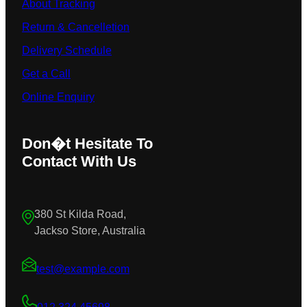
About Tracking
Return & Cancelletion
Delivery Schedule
Get a Call
Online Enquiry
Don�t Hesitate To
Contact With Us
380 St Kilda Road,
Jackso Store, Australia
test@example.com