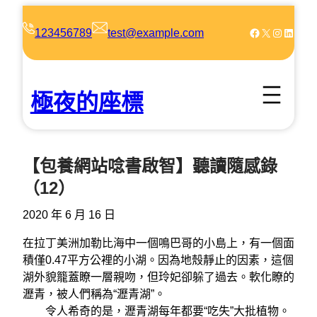
跳
至
Facebook
X
Instagram
LinkedIn
123456789
test@example.com
主
要
內
極夜的座標
容
【包養網站唸書啟智】聽讀隨感錄
（12）
2020 年 6 月 16 日
在拉丁美洲加勒比海中一個鳴巴哥的小島上，有一個面
積僅0.47平方公裡的小湖。因為地殼靜止的因素，這個
湖外貌籠蓋瞭一層親吻，但玲妃卻躲了過去。軟化瞭的
瀝青，被人們稱為“瀝青湖”。
令人希奇的是，瀝青湖每年都要“吃失”大批植物。