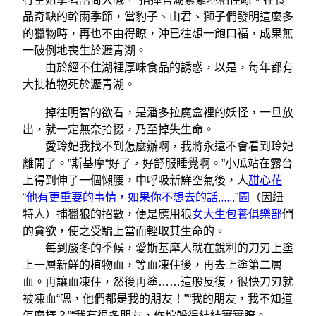
品奇缺的幹雨季節，當豹子、山君、獅子們發明這麼多
的獵物時，再也不由得瞭，沖已往想一飽口福，成果無
一破例地喪生於瀝青湖。
由於經不住湖裡厚味食品的誘惑，以是，每年都有
大批植物死於瀝青湖。
掉往明智的欲看，是潘多拉魔盒裡的妖怪，一旦放
出，就一定無奈拾掇，乃至掉失生命。
愛玲妃我找不到怎麼辦啊，我將永遠不會看到玲妃
離開了。”斯基摩“好了，好舒服睡覺啊。”小瓜站在露台
上得到伸了一個懶腰，中呼吸新鮮空氣後，人
甜心花
“他有更重要的事情，如果你不想去的話,,,,,,”園
（因紐
特人）捕獵狼的招數，便是應用狼
女大生包養俱樂部
們
的貪欲，使之受騙上當而輕取其生命的。
每到嚴冬的季候，愛斯基摩人就在銳利的刀刃上塗
上一層新鮮的植物血，等血凍住後，再去上塗第二層
血。再讓血凍住，然後再塗……這般反復，很快刀刃就
被凍血“嗯，他們都是我的朋友！”“我的朋友，我不知道
怎麼樣？”“我有很多朋友，你坨躲得結結實實瞭。