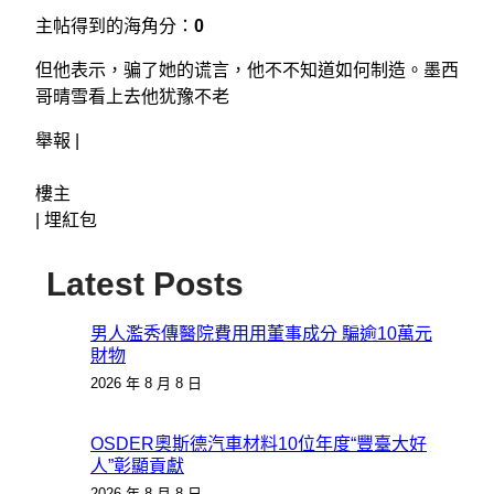
主帖得到的海角分：
0
但他表示，骗了她的谎言，他不不知道如何制造。墨西
哥晴雪看上去他犹豫不老
舉報 |
樓主
|
埋紅包
Latest Posts
男人濫秀傳醫院費用用董事成分 騙逾10萬元
財物
2026 年 8 月 8 日
OSDER奧斯德汽車材料10位年度“豐臺大好
人”彰顯貢獻
2026 年 8 月 8 日