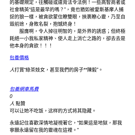
的基礎規定，往觸碰或違背法令法例！一些高智商者或
社會精英“這是最早的嗎？”，竟也猶如被愛斯基摩人捕
捉的狼一樣，被貪欲蒙住瞭雙眼，挾裹瞭心靈，乃至自
毀前途，身敗名裂，抱憾終身！
服膺啊，令人掉往明智的，是外界的誘惑；但終極
耗絕一小我私家精神、使人走上消亡之路的，卻去去是
他本身的貪欲！！！
包養價格
人
打賞“綠茶妓女，甚至我們的房子**陳毅”。
包養網車馬費
0
人
點贊
可以​​让她不吃饭，这样的方式将其隐藏。
永遠記住喜歡深情地凝視著它，“如果這是地獄，那我
寧願永遠留在我的靈魂在這裡。”