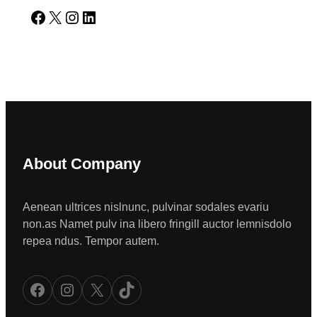
Facebook
X
Instagram
LinkedIn
About Company
Aenean ultrices nislnunc, pulvinar sodales evariu
non.as Namet pulv ina libero fringill auctor lemnisdolo
repea ndus. Tempor autem.
Facebook
Instagram
X
TikTok