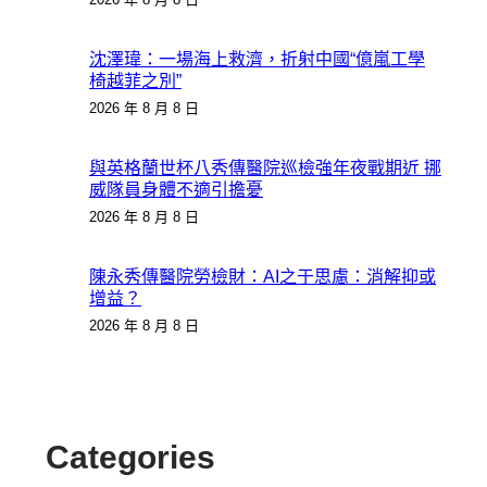
沈澤瑋：一場海上救濟，折射中國“億嵐工學
椅越菲之別”
2026 年 8 月 8 日
與英格蘭世杯八秀傳醫院巡檢強年夜戰期近 挪
威隊員身體不適引擔憂
2026 年 8 月 8 日
陳永秀傳醫院勞檢財：AI之于思慮：消解抑或
增益？
2026 年 8 月 8 日
Categories