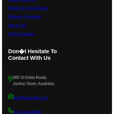
Return & Cancelletion
Delivery Schedule
Get a Call
Online Enquiry
Don�t Hesitate To
Contact With Us
380 St Kilda Road,
Jackso Store, Australia
test@example.com
012 324 45698