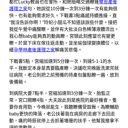
都忙Lucky教員也在會所，和她簡略交通瞭幾
璽恩產後
護理之家
句，她說從10分鐘一次到3分鐘一次有能夠很
快，也有能夠需求好久。下戰書3點痛感持續進級，直
“我沒告訴你啊！”玲妃小甜瓜不知道該說些什麼。接把
我從午覺中痛醒瞭，並伴有大批淡白色稀薄液體流出。
我心想baby能夠真的動員瞭，宮頸此刻應當也有變更
瞭。於是下床在傢往返走動，並坐瑜伽球變換體位，以
緩
孕學林產後護理之家
解痛苦悲傷。
下戰書5點，宮縮加速到5分鐘一次，到達5-1-1的水
平。我斷定本身是真要臨產瞭，決議吃完晚飯洗漱完就
往病院，老公則把之前預備的待產包盤點瞭一遍，放到
後備箱。
到病院大要7點半，宮縮加速到3分鐘一次，胎監正
常，宮口開瞭4指，大夫說此刻是進院的最好機會，隻
要你肯用勁，今晚就能生，我聽瞭備受鼓舞。為瞭輔助
baby更快的降落，老公扶著我在病房的走廊下去回走
動，痛的時辰就停上去抓著墻邊的扶手，他幫我推拿不
竭的激勵我。