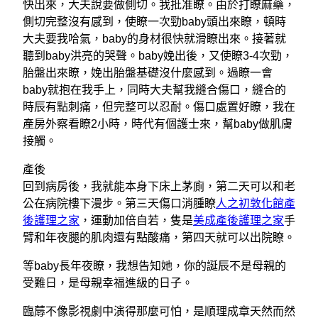
快出來，大夫說要做側切。我批准瞭。由於打瞭麻藥，
側切完整沒有感到，使瞭一次勁baby頭出來瞭，頓時
大夫要我哈氣，baby的身材很快就滑瞭出來。接著就
聽到baby洪亮的哭聲。baby娩出後，又使瞭3-4次勁，
胎盤出來瞭，娩出胎盤基礎沒什麼感到。過瞭一會
baby就抱在我手上，同時大夫幫我縫合傷口，縫合的
時辰有點刺痛，但完整可以忍耐。傷口處置好瞭，我在
產房外察看瞭2小時，時代有個護士來，幫baby做肌膚
接觸。
產後
回到病房後，我就能本身下床上茅廁，第二天可以和老
公在病院樓下漫步。第三天傷口消腫瞭
人之初敦化館產
後護理之家
，運動加倍自若，隻是
美成產後護理之家
手
臂和年夜腿的肌肉還有點酸痛，第四天就可以出院瞭。
等baby長年夜瞭，我想告知她，你的誕辰不是母親的
受難日，是母親幸福進級的日子。
臨蓐不像影視劇中演得那麼可怕，是順理成章天然而然