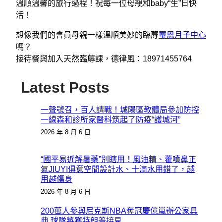
溫順溫馨的旅行過程！祝每一位母親和baby“生”日快
活！
想像我們的會員母親一樣溫順美妙的臨蓐
璽恩月子中心
嗎？
接待餐與加入天然臨蓐課，德律風：18971455764
Latest Posts
一聲號召，百人請戰！城陽區教體局參加防控
一線森和診所家醫科筑起了防疫“護城河”
2026 年 8 月 6 日
“國平易近解暑藥”別瞎用！風油精、藿噴鼻正
氣JIUYI俱意空間設計水、十滴水用錯了，越
用越傷身
2026 年 8 月 6 日
200萬人參與尼克斯NBA奪冠慶億嵐辦公家具
典 球隊將獲特朗普接見