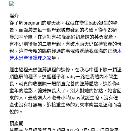
媒介
從了解pregnant的那天起，我就在嚮往baby誕生的場
景。而臨蓐是每一個母親城市碰到的考驗。從孕23周
參加幸孕匯，在這裡有40歲高齡初產婦的英勇安產，
有不少剖後順的二胎母親，有破水兩天仍保持安產的母
親。這些母親的臨蓐經過的事況傳遞給我滿滿的正能
木
芳木恩產後護理之家
量。
經由過程天然臨蓐課程的進修，在我心中種下瞭一顆溫
順臨蓐的種子。這個種子和baby一路在我體內不竭生
長，就真的收獲瞭一場簡直完善的臨蓐體驗。進院僅4
童年的陰影，讓妹妹長大了，別人對她的好點，她會回
來的人，最後遇人不淑骨小時baby就誕生瞭，沒有催
產也沒有打無痛。迎接重生命的到來本應當是溫和而喜
悅的。
預產期
依照末次月經盤算月產期是2017年7月5日，但日常平