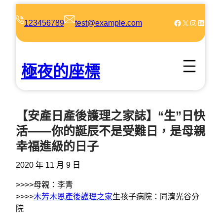
跳
至
Facebook
X
Instagram
LinkedIn
123456789
test@example.com
主
要
內
極夜的座標
容
【安產日產後護理之家誌】“生”日快
活——你的誕辰不是受難日，是母親
幸福進級的日子
2020 年 11 月 9 日
>>>>母親：李青
>>>>
木芳木恩產後護理之家
生孩子病院：同濟光谷分
院