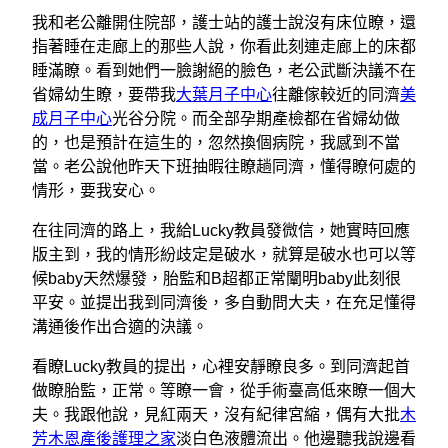
我和老公離開住院部，護士站的護士說沒有床位瞭，還
指著睡在走廊上的那些人說，你看此刻連走廊上的床都
睡滿瞭。看到她們一臉謝絕的臉色，老公武斷決議不在
省婦幼生瞭，要帶我
大葉月子中心
往離傢較近的同濟
美
成月子中心
光谷分院。而全部孕期產檢都在省婦幼做
的，也是預計在這生的，忽然換個病院，我感到不當
當。老公說他昨天下班抽暇往瞭趟同濟，懂得瞭何處的
情形，要我安心。
在往同濟的路上，我給Lucky教員發微信，她實時回應
版主到，我的情形紛歧定是破水，就算是破水也可以等
候baby天然爆發，胎監和B超都正常闡明baby此刻很
平安。並提出我到同濟後，多自動問大夫，在充足懂得
溝通後作出合適的決議。
看瞭Lucky教員的提出，心裡安靜瞭良多。到同濟起首
做瞭胎監，正常。等瞭一會，從手術臺高低來瞭一個大
夫。我跟他說，見紅兩天，沒有紀律宮縮，偶有大批
木
芳木恩產後護理之家
淡白色液體流出。他邊聽我說邊看