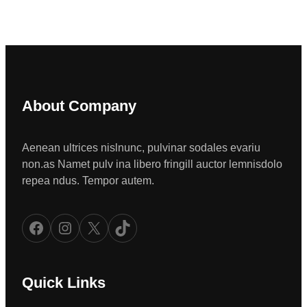
About Company
Aenean ultrices nislnunc, pulvinar sodales evariu
non.as Namet pulv ina libero fringill auctor lemnisdolo
repea ndus. Tempor autem.
Facebook
Instagram
X
TikTok
Quick Links