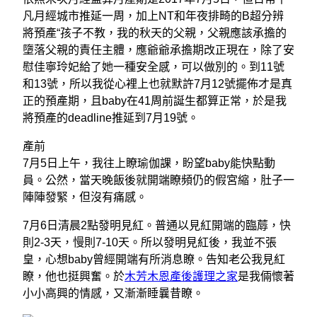
凡月經城市推延一周，加上NT和年夜排畸的B超分辨
將預產“孩子不教，我的秋天的父親，父親應該承擔的
墮落父親的責任主體，應爺爺承擔期改正現在，除了安
慰佳寧玲妃給了她一種安全感，可以做別的。到11號
和13號，所以我從心裡上也就默許7月12號擺佈才是真
正的預產期，且baby在41周前誕生都算正常，於是我
將預產的deadline推延到7月19號。
產前
7月5日上午，我往上瞭瑜伽課，盼望baby能快點動
員。公然，當天晚飯後就開端瞭頻仍的假宮縮，肚子一
陣陣發緊，但沒有痛感。
7月6日清晨2點發明見紅。普通以見紅開端的臨蓐，快
則2-3天，慢則7-10天。所以發明見紅後，我並不張
皇，心想baby曾經開端有所消息瞭。告知老公我見紅
瞭，他也挺興奮。於
木芳木恩產後護理之家
是我倆懷著
小小高興的情感，又漸漸睡曩昔瞭。