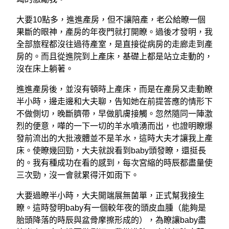
大要10點多，進進產房，但不讓陪產，老公給瞭一個
果斷的眼神，產房的年夜門就打開瞭。過後才發明，我
全部旅程都沒往過待產室，是直接從病房的走廊走到產
房的。而且從進院到上產床，基礎上都是站立走動的，
沒在床上躺著。
進進產房後，並沒有頓時上產床，而是在產房又走動瞭
半小時，邊走邊和大夫聊，告知她在前提答應的情形下
不做側切，晚斷臍帶，早做肌膚接觸。忽然隨同一陣激
烈的便意，嘩的一下一切的羊水噴湧而出，也證明瞭爆
發前流出的大批液體並不是羊水，這時大夫才讓我上產
床。使瞭幾回勁，大夫就說看到baby頭發瞭，還挺長
的。我有種成功在看的感到，每次宮縮的時辰都盡量使
三次勁，沒一會就累得汗如雨下。
大要過瞭半小時，大夫開端展無菌單，正式幫我接生
瞭。這時發明baby有一個較年夜的頭皮血腫（能夠是
胎頭降落的時辰與盆骨摩擦形成的），為瞭讓baby盡