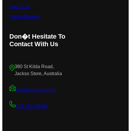
Get a Call
Online Enquiry
Don�t Hesitate To
Contact With Us
380 St Kilda Road,
Jackso Store, Australia
test@example.com
012 324 45698