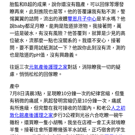
胎監和B超的成果，說你還沒有臨產，可以回傢等爆發
瞭再來，此刻進院也是等。他的答覆讓我有點不測，警
惕翼翼的詰問，流出的液體
璽恩月子中心
是羊水嗎？他
說baby都足月瞭，能夠是陰道排泄物。我接著問，萬
一這是破水，有沒有風險？他答覆到，就算是少見的高
位破水，流那麼一點也沒關系的。我還不安心，接著
問，要不要用試紙測試一下？他說你此刻沒有流，測的
也是陰道的pH值，沒有興趣義。
往返三次
元氣產後護理之家
對話，消除瞭我一切的疑
慮，悄悄松松的回傢瞭。
產中
7月8日清晨3點，呈現瞭10分鐘一次的紀律宮縮，但隻
有稍微的痛感。夙起發明宮縮仍是10分鐘一次，痛感
有所進級，但完整在我可接收的范圍內。和老公
人之初
敦化館產後護理之家
步行3公裡到光谷六合吃瞭一碗牛
雜粉，還買瞭一隻小胡鴨，我坐在店裡一會工夫就啃瞭
半隻。接著往會所要瞭幾張羊水試紙，正巧宿舍的学生