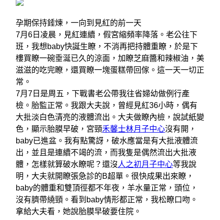
孕期保持錘煉，一向到見紅的前一天
7月6日凌晨，見紅連續，假宮縮頻率降落。老公往下
班，我想baby快誕生瞭，不消再把持體重瞭，於是下
樓買瞭一碗垂涎已久的涼面，加瞭芝麻醬和辣椒油，美
滋滋的吃完瞭，還買瞭一塊蛋糕帶回傢。這一天一切正
常。
7月7日是周五，下戰書老公帶我往省婦幼做例行產
檢。胎監正常。我跟大夫說，曾經見紅36小時，偶有
大批淡白色清亮的液體流出。大夫做瞭內檢，說試紙變
色，顯示胎膜早破，宮頸
禾馨士林月子中心
沒有開，
baby已進盆。我有點驚訝，破水應當是有大批液體流
出，並且是連續不竭的流，而我隻是偶然流出大批液
體，怎樣就算破水瞭呢？還沒
人之初月子中心
等我說
明，大夫就開瞭張急診的B超單。很快成果出來瞭，
baby的體重和雙頂徑都不年夜，羊水量正常，頭位，
沒有臍帶繞頸。看到baby情形都正常，我松瞭口吻。
拿給大夫看，她說胎膜早破要住院。