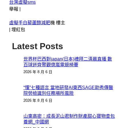
台灣虛擬sms
舉報 |
虛擬手
白藜蘆醇減肥
機 樓主
|
埋紅包
Latest Posts
世界杯巴西對japan(日本)禮拜二清晨直播 數
百球迷齊聚觀億嵐電競椅賽
2026 年 8 月 6 日
“懂”七種語言 當地研發AI東西SAGE助秀傳醫
院勞檢識別任務場所風險
2026 年 8 月 6 日
山東高密：成長泥山君制作財產甜心寶物查包
養網_中國網