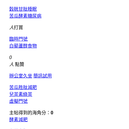
穀胱甘肽睡眠
苦瓜酵素糖尿病
人
打賞
臨時門號
白藜蘆醇食物
0
人
點贊
辦公室久坐
簡訊試用
苦瓜胜肽減肥
兒茶素綠茶
虛擬門號
主帖得到的海角分：
0
酵素減肥