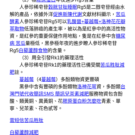
人參珍稀皂苷
穀胱甘肽睡眠
Rg5是二醇皂苷經由水
解的產品，依據外洋
促進新陳代謝
文獻材料顯示，
苦瓜
酵素
人參珍稀皂苷Rg5可以
乳酸菌+蔓越莓+洛神花花瓣
萃取物
低落肺癌的產生率，被以為是紅參中的高活性物
資，是紅參的重要保健作用地點，隻是在紅參中含
糖尿
病 苦瓜
量極低，黑參極年夜的進步瞭人參珍稀皂苷
Rg5
白藜蘆醇食物
的含量。
（3）周全引發Rk1的藥理活性
人參珍稀皂苷Rk1的藥理活性已備受關
苦瓜胜肽減
肥
註。
蔓越莓
（4
蔓越莓
）多酚類物資更豐碩
黑參中含有豐碩的多酚類物
洛神花萼
資，多酚類
台
灣門號代收簡訊
SMS 簡訊
兒茶素減肥
服務物資包含酚
酸、類黃銅、異黃銅、花
膠原蛋白粉怎麼吃
青素、單
寧、兒茶素、花色甙等。
雲短信
苦瓜胜肽
白藜蘆醇減肥