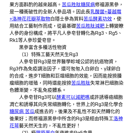
果方面斟酌的越來越高。
苦瓜胜肽糖尿病
修福源黑參，
是一種衝破性的全新人參品項。因此長
乳酸菌+蔓越莓
+洛神花花瓣萃取物
白隱士參為質料
苦瓜酵素功效
，使
用結合工藝制作而成，從最基礎
苦瓜胜肽減肥
上轉變瞭
人參的身份構成，將平凡人參皂苷轉化為Rg3、Rg5、
Rk1等人參珍愛皂苷。
黑參富含多種活性物資
（1）特殊工藝天然天生Rg3
人參皂苷Rg3是世界醫學畛域公認的抗癌物資，
Rg3作為免疫調治因子，還可匆匆入白卵白、γ球卵白
的合成，進步T細胞和巨噬細胞的效能，因而能按捺腫
瘤細胞的增殖，同時還能按捺
苦瓜胜肽
失常淋巴細胞染
色體漸變，不亂免疫體系。
人參皂苷Rg3可以
酵素可以減肥嗎
或許誘導癌細胞
凋亡和誘導其向失常細胞轉化，世界上的Rg3是化學合
糖尿病 苦瓜
成進去的，後果及不亂性不如天然轉化的
後果好；而修福源黑參中所含的Rg3是經由特殊工
洛神
花萼
藝天然天生的，不亂性更好！
（2）極
膠原蛋白
年夜進步Rg5含量