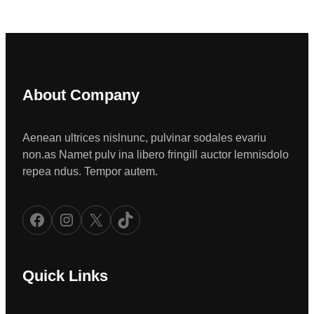
About Company
Aenean ultrices nislnunc, pulvinar sodales evariu
non.as Namet pulv ina libero fringill auctor lemnisdolo
repea ndus. Tempor autem.
Facebook
Instagram
X
TikTok
Quick Links