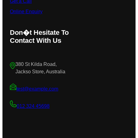
Get a Call
Online Enquiry
Don�t Hesitate To
Contact With Us
380 St Kilda Road,
Jackso Store, Australia
test@example.com
012 324 45698