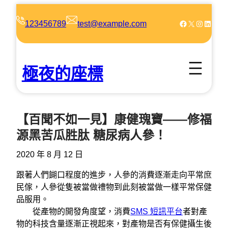
跳
至
Facebook
X
Instagram
LinkedIn
123456789
test@example.com
主
要
內
極夜的座標
容
【百聞不如一見】康健瑰寶——修福
源黑苦瓜胜肽 糖尿病人參！
2020 年 8 月 12 日
跟著人們餬口程度的進步，人參的消費逐漸走向平常庶
民傢，人參從隻被當做禮物到此刻被當做一樣平常保健
品服用。
從產物的開發角度望，消費
SMS 短訊平台
者對產
物的科技含量逐漸正視起來，對產物是否有保健攝生後