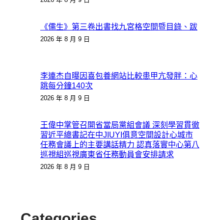
《儒生》第三卷出書找九宮格空間暨目錄、跋
2026 年 8 月 9 日
李連杰自曝因喜包養網站比較患甲亢發胖：心
跳每分鐘140次
2026 年 8 月 9 日
王偉中掌管召開省當局黨組會議 深刻學習貫徹
習近平總書記在中JIUYI俱意空間設計心城市
任務會議上的主要講話精力 認真落實中心第八
巡視組巡視廣東省任務動員會安排請求
2026 年 8 月 9 日
Categories