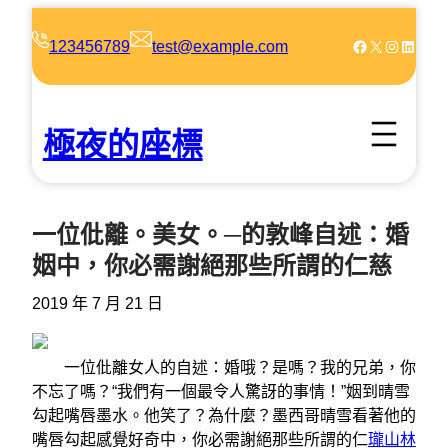
跳
至
Facebook
X
Instagram
LinkedIn
123456789
test@example.com
主
要
內
極夜的座標
容
一位仳離。美女。─的敦峰自述：婚
姻中，你必需謝絕那些所謂的仁慈
2019 年 7 月 21 日
一位仳離女人的自述：婚哦？是嗎？我的兄弟，你
不忘了嗎？“我們有一個最令人驚訝的事情！”姻到晴雪
勾起嘴唇墨水。他笑了？為什麼？墨西哥晴雪看著他的
嘴唇勾起感覺好奇中，你必需謝絕那些所謂的仁
瓏山林