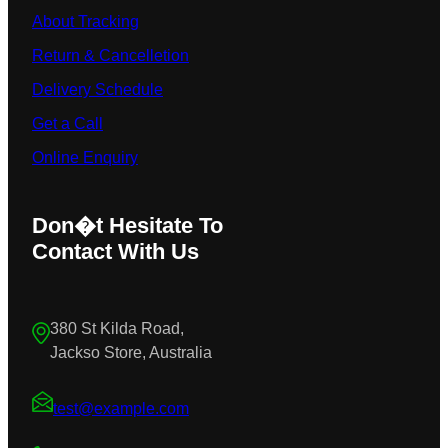
About Tracking
Return & Cancelletion
Delivery Schedule
Get a Call
Online Enquiry
Don�t Hesitate To
Contact With Us
380 St Kilda Road,
Jackso Store, Australia
test@example.com