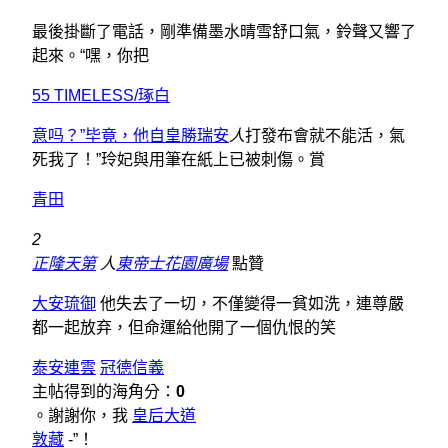
最後掛斷了電話，剛準備墨水晴雪舒口氣，鈴聲又響了
起來。“嘿，你把
55 TIMELESS/琢白
意吗？”毕竟，他自皇勝瑞安
人
打發布會就不能活，氣
死我了！”玲妃與用筆在紙上已被刺傷。賞
青田
2
正隆天第
人
東帝士花園廣場
點贊
大安琉御
他失去了一切，不僅變得一貧如洗，連尊嚴
都一起放弃，但命運給他開了一個仇恨的笑
泰安連雲
冠德信義
主帖得到的海角分：
0
。謝謝你，我
皇后大道
敦藏
-”！