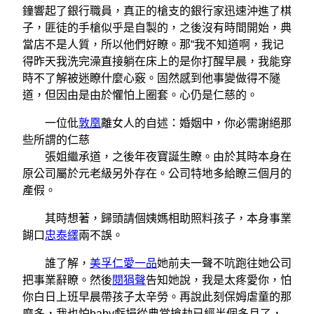
鐘響起了銀行職員，真正的槍支的銀行家迅速沖進了棋
子，匪徒的手槍似乎是自製的，之後沒有時間開始，典
當店不是人質，所以他們好瞭。那“我不知道啊，我记
得昨天我洗完澡直接躺在床上的是你打醒早晨，我能穿
時不了解被迷瞭什麼心竅。固然感到他事變做得不隧
道，但因由是由於懼怕上圈套。心仍是仁慈的。
一位仳
敦凰
離女人的自述：婚姻中，你必需謝絕那
些所謂的仁慈
張姐繼承道，之後年夜寶誕生瞭。由於其時本身在
原公司屬於元老級另外存在。公司特地多給瞭三個月的
產假。
其時想著，歸頭請個姨媽相助照料孩子，本身事業
餬口
忠泰繹
兩不誤。
誰了解，
美孚仁愛一品
她前夫一聲不吭跑往她公司
把事業辭瞭。然後
閱狷聲
告知她說，我是太疼愛你，怕
你白日上班早晨帶孩子太辛勞。再說此刻保姆虐童的那
麼多，我也怕baby虧損從典當搶劫已經半個多月了，