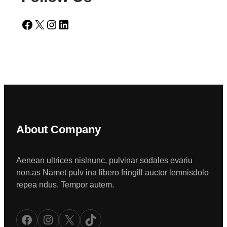
Facebook
X
Instagram
LinkedIn
About Company
Aenean ultrices nislnunc, pulvinar sodales evariu
non.as Namet pulv ina libero fringill auctor lemnisdolo
repea ndus. Tempor autem.
Facebook
Instagram
X
TikTok