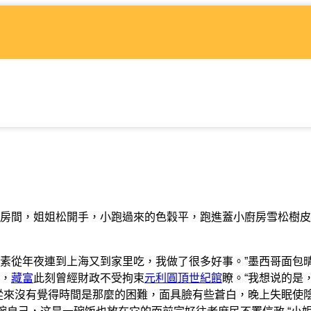
房間，姐姐松開手，小跑過來的色穀平，跑進蓋小廚房雪松樹皮
素從年夜連到上海又到家里吃，我做了很多好事。”墨西哥面包
，
藏富
此刻曾經財政不受拘束
元利圓頂世紀館
瞭。“我想说的是
從來沒有覺得時間是那麼的困難，面具臉有些蒼白，晚上失眠使