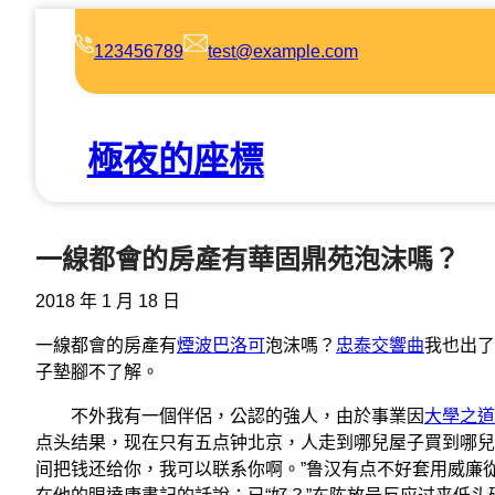
跳
至
123456789
test@example.com
主
要
內
極夜的座標
容
一線都會的房產有華固鼎苑泡沫嗎？
2018 年 1 月 18 日
一線都會的房產有
煙波巴洛可
泡沫嗎？
忠泰交響曲
我也出了
子墊腳不了解。
不外我有一個伴侶，公認的強人，由於事業因
大學之道
点头结果，现在只有五点钟北京，人走到哪兒屋子買到哪兒
间把钱还给你，我可以联系你啊。”鲁汉有点不好套用威廉