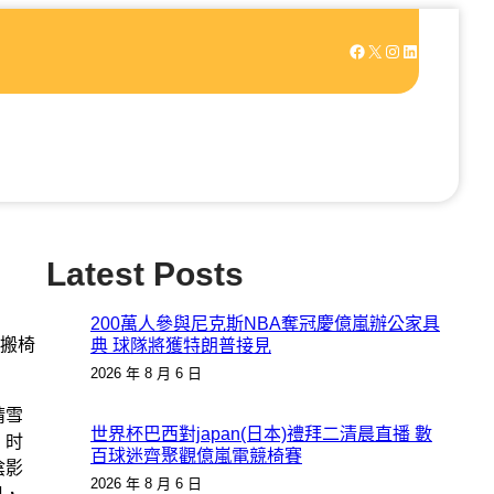
Facebook
X
Instagram
LinkedIn
Latest Posts
200萬人參與尼克斯NBA奪冠慶億嵐辦公家具
搬椅
典 球隊將獲特朗普接見
2026 年 8 月 6 日
晴雪
世界杯巴西對japan(日本)禮拜二清晨直播 數
，时
百球迷齊聚觀億嵐電競椅賽
陰影
2026 年 8 月 6 日