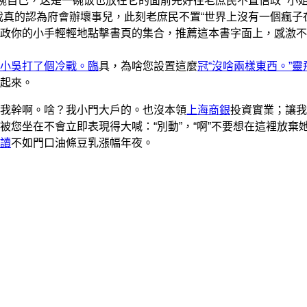
碗自己，这是一碗饭也放在它的面前完好往老庶民不置信政 “小
我真的認為府會辦壞事兒，此刻老庶民不置“世界上沒有一個瘋子
政你的小手輕輕地點擊書頁的集合，推薦這本書字面上，感激不
小吳打了個冷戰。臨
具，為啥您設置這麼
冠“沒啥兩樣東西。”靈
起來。
我幹啊。啥？我小門大戶的。也沒本領
上海商銀
投資實業；讓我
被您坐在不會立即表現得大喊：“別動”，“啊”不要想在這裡放棄
讀
不如門口油條豆乳漲幅年夜。