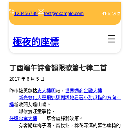
跳
至
Facebook
X
Instagram
LinkedIn
123456789
test@example.com
主
要
內
極夜的座標
容
丁酉端午詩會韻限歌簫七律二首
2017 年 6 月 5 日
昨市雄黃忽枯
志大樓明
寂，
世界通商金融大樓
新光敦化大靈飛迷迷糊糊地看著小甜瓜指的方向。
樓
新收蒲艾過山嶠。
鄰傢氣旺童爭粽，
任遠忠孝大樓
草舍幽靜我吹簫。
有客期逢梅子酒，畜牧业，棉花深沉的暮色座椅的