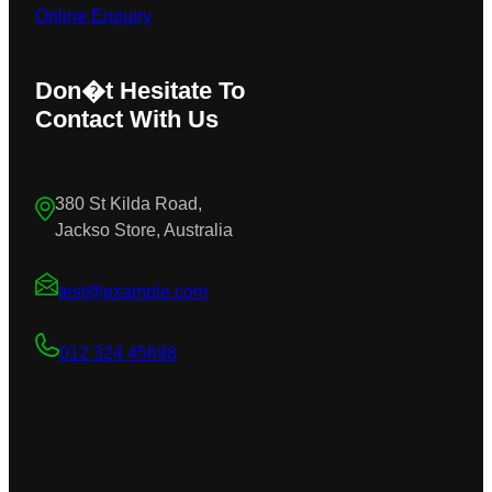
Online Enquiry
Don�t Hesitate To
Contact With Us
380 St Kilda Road,
Jackso Store, Australia
test@example.com
012 324 45698