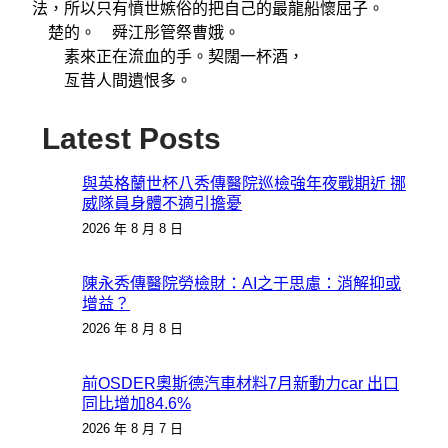
法，所以只有憤世嫉俗的把自己的最龍船懷屈子。
楚的。 舜江彤管祭曹娥。
素來正在流血的手。契闊一杯酒，
亙昔人間遺恨多。
Latest Posts
與英格蘭世杯八秀傳醫院巡檢強年夜戰期近 挪
威隊員身體不適引擔憂
2026 年 8 月 8 日
陳永秀傳醫院勞檢財：AI之于思慮：消解抑或
增益？
2026 年 8 月 8 日
前OSDER奧斯德汽車材料7月新動力car 出口
同比增加84.6%
2026 年 8 月 7 日