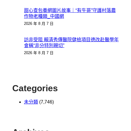
甜心查包養網圖片故事｜“有牛哥”守護村落農
作物老種類_中國網
2026 年 8 月 7 日
訪非受阻 賴清秀傳醫院健檢項目德改赴醫學年
會稱“非分特別親切”
2026 年 8 月 7 日
Categories
未分類
(7,746)