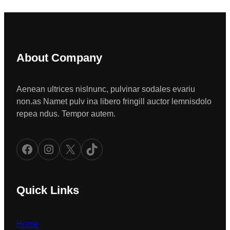
About Company
Aenean ultrices nislnunc, pulvinar sodales evariu
non.as Namet pulv ina libero fringill auctor lemnisdolo
repea ndus. Tempor autem.
Facebook
Instagram
X
TikTok
Quick Links
Home