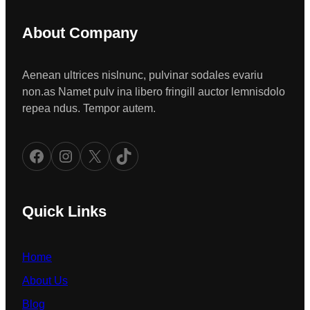
About Company
Aenean ultrices nislnunc, pulvinar sodales evariu
non.as Namet pulv ina libero fringill auctor lemnisdolo
repea ndus. Tempor autem.
Facebook
Instagram
X
TikTok
Quick Links
Home
About Us
Blog