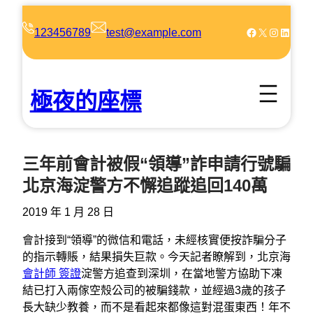
跳
至
Facebook
X
Instagram
LinkedIn
123456789
test@example.com
主
要
內
極夜的座標
容
三年前會計被假“領導”詐申請行號騙
北京海淀警方不懈追蹤追回140萬
2019 年 1 月 28 日
會計接到“領導”的微信和電話，未經核實便按詐騙分子
的指示轉賬，結果損失巨款。今天記者瞭解到，北京海
會計師 簽證
淀警方追查到深圳，在當地警方協助下凍
結已打入兩傢空殼公司的被騙錢款，並經過3歲的孩子
長大缺少教養，而不是看起來都像這對混蛋東西！年不