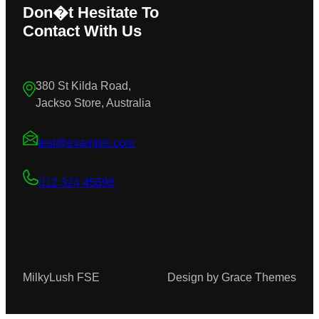
Don�t Hesitate To
Contact With Us
380 St Kilda Road,
Jackso Store, Australia
test@example.com
012 324 45698
MilkyLush FSE
Design by Grace Themes