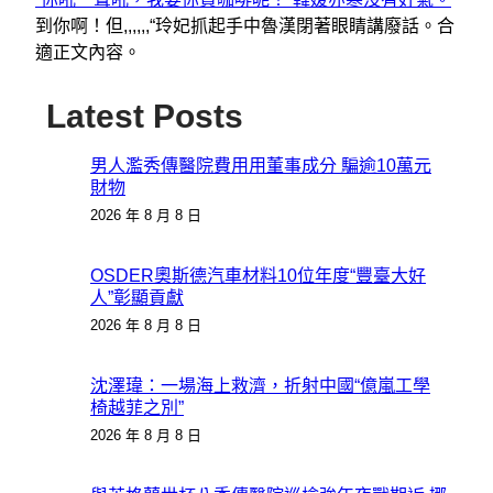
到你啊！但,,,,,,“玲妃抓起手中魯漢閉著眼睛講廢話。合
適正文內容。
Latest Posts
男人濫秀傳醫院費用用董事成分 騙逾10萬元
財物
2026 年 8 月 8 日
OSDER奧斯德汽車材料10位年度“豐臺大好
人”彰顯貢獻
2026 年 8 月 8 日
沈澤瑋：一場海上救濟，折射中國“億嵐工學
椅越菲之別”
2026 年 8 月 8 日