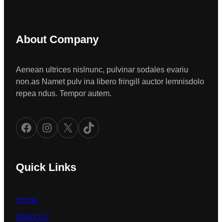
About Company
Aenean ultrices nislnunc, pulvinar sodales evariu
non.as Namet pulv ina libero fringill auctor lemnisdolo
repea ndus. Tempor autem.
Facebook
Instagram
X
TikTok
Quick Links
Home
About Us