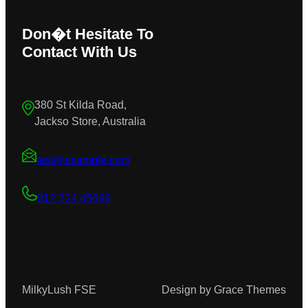
Don�t Hesitate To
Contact With Us
380 St Kilda Road,
Jackso Store, Australia
test@example.com
012 324 45698
MilkyLush FSE
Design by Grace Themes