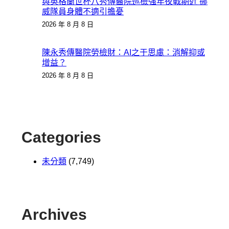
與英格蘭世杯八秀傳醫院巡檢強年夜戰期近 挪
威隊員身體不適引擔憂
2026 年 8 月 8 日
陳永秀傳醫院勞檢財：AI之于思慮：消解抑或
增益？
2026 年 8 月 8 日
Categories
未分類
(7,749)
Archives