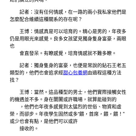
記者：沒有任何情感，在一路的兩小我私家他們是
怎麼配合維續這種關系的存在呢？
王博：情感真是可以培育的。精心是男的，年夜多
仍是用眼光來感覺。良多女孩望見獨身隻身富豪，兩眼
也
會直發呆。有瞭感覺，培育情感就不難多瞭。
記者：獨身隻身的富豪，也便是常說的鉆石王老五
類型的，他們也會追求經
甜心包養網
由過程這種方法
找？
王博：當然。這品種型的男士，他們實際接觸女性
的機遇並不多。身在闤闠或許職場，就算能碰到的
，他們也年夜多感覺到太猛烈的世俗、物資和虛
榮，而卻步。年夜學生固然或多“餵，首席，餵，餵！”
或少也會有點，是他們可以或許
接收的。