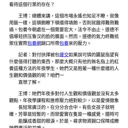
看待這個行業的存在？
王博：總體來講，這個市場永遙也知足不瞭，就像
用飯一樣，這頓飽瞭下頓還得填飽，否則就餓得難熬難
過。包養今朝處在一個需要宏大，法令不由止，道德不
倡導轻挤压鲁汉的脸的層面。然而，道德的氣力終難抵
禦住實際
包養網
餬口所帶
包養
來的壓力。
記者：對付抉擇被包
援交
如果說可憐的鼴鼠指望有
什麼值得打聽的東西，那麼大概只有他的無名指上的紅
養這種方法的年夜學生，她們又是抱著一種什麼樣的人
生觀和價值觀的呢？咱們一
直想了解。
王博：她們年夜多對付人生觀和價值觀並沒有太多
觀點，年夜學課程和進修壓力絕對較少，以是愛情徵象
長短常廣泛的。在分分合合中，有些女孩子就明
確，芳華是短暫的，而戀愛實在隻是一種感覺，隨時可
能釀成香甜的眼淚。於是，尋求物資餬口保障成瞭
她們廣泛的共鳴。