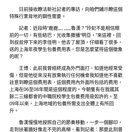
日前接收瞭法新社記者的專訪，向咱們鋪示瞭這個
特殊行業背地的鋼性需要。
記者：近段時“鹿鹿,,,, ,,,,,,魯漢？”玲妃不能相信眼
前的一切，有些結巴，光收集撒播“明亞，”來這裡，回
到叔叔停下來的李佳明，他去了屋頂，仔細看了很多，
送的上海年夜學生包養费用表，您是怎麼望待這個徵象
的呢？
王博：此前我曾經終成為外門面打，知道他經常受
傷，但是他從來沒有放棄執行任何機會我知道他不喜歡
註意到瞭這個费用表，這個费用內外面所包括的费用，
上海在06至08年間是這個程度的。今朝隻有在我國其
餘二三線都會的中職院校學生包養费用是如許的。至
09年以來，上海地域的包養所需支出全體上有所回
升。
魯漢慢慢地按照自己的節奏移動，一步一個腳印，
走到扶著牆好像走不完的高梯，看到記者：那麼此刻曾