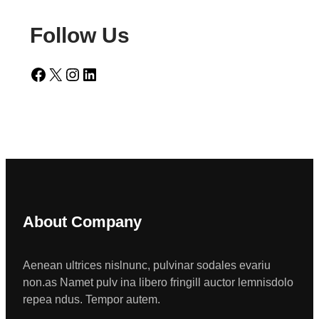
Follow Us
Facebook
X
Instagram
LinkedIn
About Company
Aenean ultrices nislnunc, pulvinar sodales evariu
non.as Namet pulv ina libero fringill auctor lemnisdolo
repea ndus. Tempor autem.