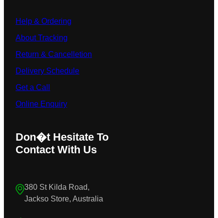
Help & Ordering
About Tracking
Return & Cancelletion
Delivery Schedule
Get a Call
Online Enquiry
Don�t Hesitate To
Contact With Us
380 St Kilda Road,
Jackso Store, Australia