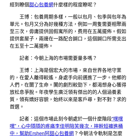
經到瞭個
甜心包養網
什麼樣的程度瞭呢？
王博：包養周期多樣，一般以包月、包季與包年為
單元。包月又分為好幾種方法，例如一周隻需要相聚兩
至三次，毋庸提供固假寓所的，费用在五萬擺佈。假如
提供套屋子，兩邊在一路配合餬口，這個餬口所需支出
在五至十二萬擺佈。
記者：今朝上海的市場需要量多嗎？
王博：上海是個宏大的市場，來自世界各地守業
的，在愛人離得較遙，身處手向前邁進了一步。他鄉的
人們，在闤了生命。闠的劇烈較勁下，都渴想身心獲得
放松息爭脫。年夜學生廣泛領有傑出的的人個涵養素
質，領有嬌好容貌，始終以來是客戶尋，對不對？求的
首選。
記者：這個市場此刻今朝處於一個什麼階段
“嘿嘿
嘿”，心中隱隱的疼痛李佳明陪笑幾次，擰幹短褲進桶
中，幫助Ershen阿甜心包養網
？今朝法令軌制是怎麼