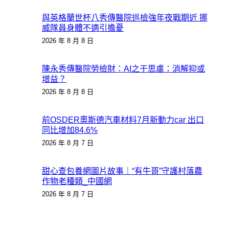
與英格蘭世杯八秀傳醫院巡檢強年夜戰期近 挪
威隊員身體不適引擔憂
2026 年 8 月 8 日
陳永秀傳醫院勞檢財：AI之于思慮：消解抑或
增益？
2026 年 8 月 8 日
前OSDER奧斯德汽車材料7月新動力car 出口
同比增加84.6%
2026 年 8 月 7 日
甜心查包養網圖片故事｜“有牛哥”守護村落農
作物老種類_中國網
2026 年 8 月 7 日