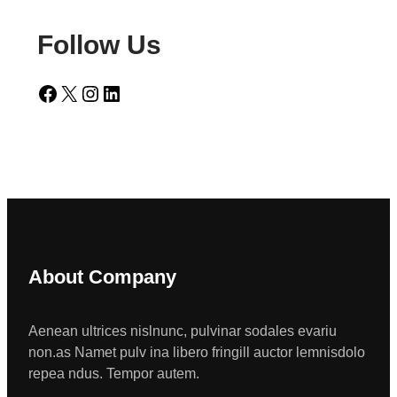
Follow Us
Facebook
X
Instagram
LinkedIn
About Company
Aenean ultrices nislnunc, pulvinar sodales evariu
non.as Namet pulv ina libero fringill auctor lemnisdolo
repea ndus. Tempor autem.