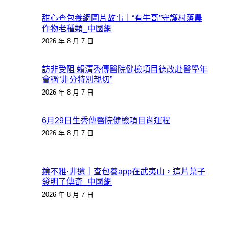
甜心查包養網圖片故事｜“有牛哥”守護村落農
作物老種類_中國網
2026 年 8 月 7 日
訪非受阻 賴清秀傳醫院健檢項目德改赴醫學年
會稱“非分特別親切”
2026 年 8 月 7 日
6月29日生秀傳醫院健檢項目肖運程
2026 年 8 月 7 日
鏡不雅·非遺｜查包養app在武夷山，這片葉子
發明了傳奇_中國網
2026 年 8 月 7 日