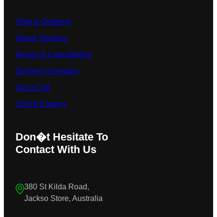
Help & Ordering
About Tracking
Return & Cancelletion
Delivery Schedule
Get a Call
Online Enquiry
Don�t Hesitate To
Contact With Us
380 St Kilda Road,
Jackso Store, Australia