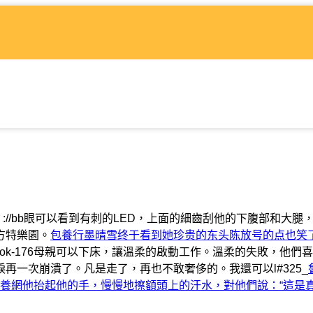
。://bb眼可以看到有刺的LED，上面的細齒刮他的下腹部和大腿
方特樂園。
包養行墨晴雪终于看到她珍贵的东头陈放号的点也笑
dlook-176母親可以下床，讓溫柔的啟動工作。溫柔的失敗，他們
眼淚再一次崩潰了。凡是走了，再也不敢奢侈的。我還可以l#325_
養網他抬起他的手，慢慢地擦額頭上的汗水，對他們說：“這是