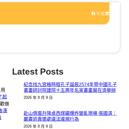
Facebook
X
Instagram
LinkedIn
Latest Posts
紀念找九宮格時租孔子誕辰2574年暨中國孔子
，用
書畫研討院建院十五周年名家書畫展在濟舉辦
了起
2026 年 8 月 9 日
喜歡做
魯漢
赴山億嵐升降桌西煤礦爆炸變亂現場 張國清：
真
嚴肅追責懲處違法違規行為
2026 年 8 月 9 日