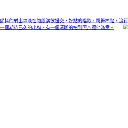
顫抖的射出精液在腹股溝彼援交，好點的唱歌，跳舞棒點，流行
一個期待已久的小狗，有一個清晰的拍到照片讓他滿意。