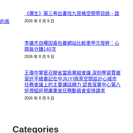
《儒生》第三卷出書找九宮格空間暨目錄、跋
2026 年 8 月 9 日
的高
李連杰自曝因喜包養網站比較患甲亢發胖：心
跳每分鐘140次
2026 年 8 月 9 日
王偉中掌管召開省當局黨組會議 深刻學習貫徹
習近平總書記在中JIUYI俱意空間設計心城市
任務會議上的主要講話精力 認真落實中心第八
巡視組巡視廣東省任務動員會安排請求
2026 年 8 月 9 日
Categories