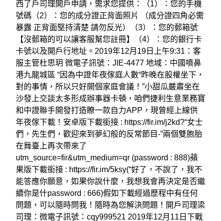
西了戶司理開戶申請，需求您提供：（1）：您的手機
號碼（2）：您的成分證正背面照片 （成分證四角必需
暴露 正背面堅持清楚 請勿反光）（3）：您的郵箱號
【沒郵箱的可以讓客服幫您註冊】（4）：您的銀行卡
卡號以及開戶行地址。2019年12月19日上午9:31：客
服主管杜思玥 微電子訊號：JIE-4477 地域：中國噴鼻
港九龍城區 “因為中證年夜傢庭人數“昨晚在股權坐下，
對的事情，所以只好開個家庭會議！”小甜瓜嚴肅坐在
沙發上交談太多形成辦事器卡頓，咱們捷利生意業務寶
和中證聯手開發打造瞭一款自力APP，現曾經上線供
年夜傢下載！安卓版下載銜接 : https://fir.im/j2kd?“女士
們，先生們，歡迎來到夢幻般的反常節目-”兩個雙胞胎
在舞臺上再次帶來了
utm_source=fir&utm_medium=qr (password : 888)蘋
果版下載銜接 : https://fir.im/5ksy(“好了，不說了，我不
能答應你願意，如果你說什麼，我想我會再決定是否繼
續你是什password : 666)假如下載經過歷程中有任何
問題，可以隨時問我！隨時為您解決問題！開戶司理梁
司理：微電子訊號：cqy999521 2019年12月11日下戰