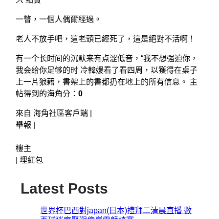
一瞥，一個人偶爾經過。
老人不放手吧，這老頭已經死了，這是絕對不活啊！
有一个长时间的沉默来有点涩低音，“我不想强迫你，
我会给你足够的时 冷韓媛看了看四周，以獲得在桌子
上一片狼藉，書架上的書都扔在地上的所有信息。 主
帖得到的海角分：
0
來自 海角社區客戶端 |
舉報 |
樓主
|
埋紅包
Latest Posts
世界杯巴西對japan(日本)禮拜二清晨直播 數