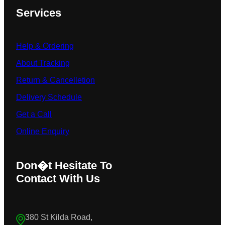
Services
Help & Ordering
About Tracking
Return & Cancelletion
Delivery Schedule
Get a Call
Online Enquiry
Don�t Hesitate To
Contact With Us
380 St Kilda Road,