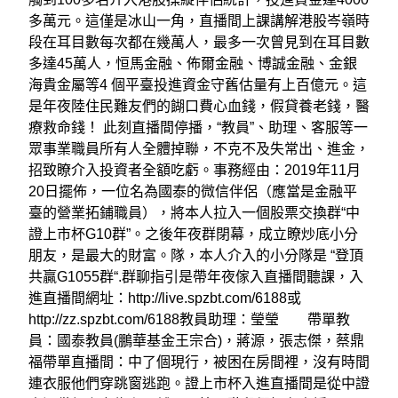
多萬元。這僅是冰山一角，直播間上課講解港股岑嶺時
段在耳目數每次都在幾萬人，最多一次曾見到在耳目數
多達45萬人，恒馬金融、佈爾金融、博誠金融、金銀
海貴金屬等4 個平臺投進資金守舊估量有上百億元。這
是年夜陸住民難友們的餬口費心血錢，假貸養老錢，醫
療救命錢！ 此刻直播間停播，“教員”、助理、客服等一
眾事業職員所有人全體掉聯，不克不及失常出、進金，
招致瞭介入投資者全額吃虧。事務經由：2019年11月
20日擺佈，一位名為國泰的微信伴侶（應當是金融平
臺的營業拓鋪職員），將本人拉入一個股票交換群“中
證上市杯G10群”。之後年夜群閉幕，成立瞭炒底小分
朋友，是最大的財富。隊，本人介入的小分隊是 “登頂
共贏G1055群“.群聊指引是帶年夜傢入直播間聽課，入
進直播間網址：http://live.spzbt.com/6188或
http://zz.spzbt.com/6188教員助理：瑩瑩 帶單教
員：國泰教員(鵬華基金王宗合)，蔣源，張志傑，蔡鼎
福帶單直播間：中了個現行，被困在房間裡，沒有時間
連衣服他們穿跳窗逃跑。證上市杯入進直播間是從中證