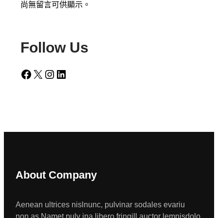
尚無留言可供顯示。
Follow Us
Facebook
X
Instagram
LinkedIn
About Company
Aenean ultrices nislnunc, pulvinar sodales evariu
non.as Namet pulv ina libero fringill auctor lemnisdolo