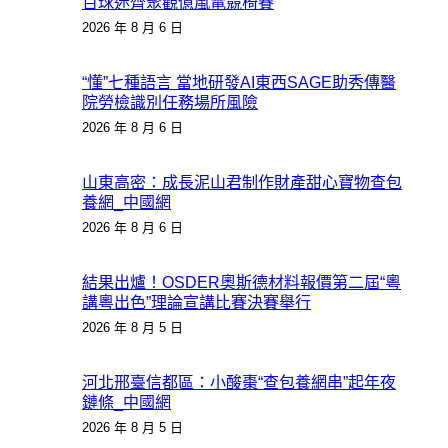
百球迷齊聚觀億嵐電競椅賽
2026 年 8 月 6 日
“懂”七種語言 當地研發AI東西SAGE助秀傳醫
院勞檢識別任務場所風險
2026 年 8 月 6 日
山東高密：成長泥山君制作財產甜心寶物查包
養網_中國網
2026 年 8 月 6 日
結果出爐！OSDER奧斯德材料報價第二屆“粵
講粵出色”理論宣講比賽決賽舉行
2026 年 8 月 5 日
河北邢臺信都區：小酸棗“查包養網串”起年夜
鏈條_中國網
2026 年 8 月 5 日