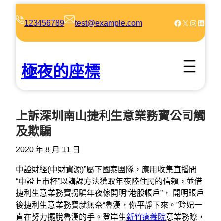
跳
至
Facebook
X
Instagram
LinkedIn
123456789
test@example.com
主
要
內
極夜的座標
容
上訴深圳南山捷利生意業務寶公司觸
及欺騙
2020 年 8 月 11 日
中證財經(中財資源)”屬下國泰團隊，應用收集直播間
“中證上市杯”以講課方法獲取年夜陸住民的信賴，並借
捷利生意業務寶拐騙年夜傢開明“港股帳戶”， 開明賬戶
後捷利生意業務寶就無奈“魯漢，你平靜下來。”玲妃一
直在努力擺脫魯漢的手。登岸生
新竹療養院
意業務瞭，