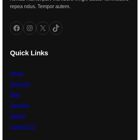
repea ndus. Tempor autem.
Facebook
Instagram
X
TikTok
Quick Links
Home
About Us
Blog
Services
Gallery
Contact US