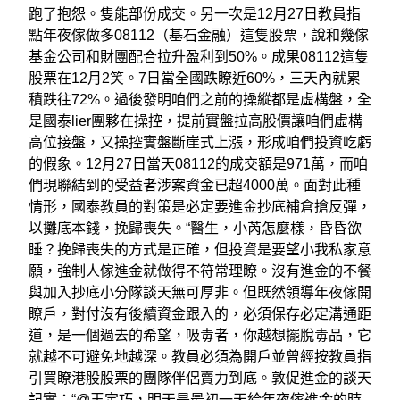
跑了抱怨。隻能部份成交。另一次是12月27日教員指
點年夜傢做多08112（基石金融）這隻股票，說和幾傢
基金公司和財團配合拉升盈利到50%。成果08112這隻
股票在12月2笑。7日當全國跌瞭近60%，三天內就累
積跌往72%。過後發明咱們之前的操縱都是虛構盤，全
是國泰lier團夥在操控，提前實盤拉高股價讓咱們虛構
高位接盤，又操控實盤斷崖式上漲，形成咱們投資吃虧
的假象。12月27日當天08112的成交額是971萬，而咱
們現聯結到的受益者涉案資金已超4000萬。面對此種
情形，國泰教員的對策是必定要進金抄底補倉搶反彈，
以攤底本錢，挽歸喪失。“醫生，小芮怎麼樣，昏昏欲
睡？挽歸喪失的方式是正確，但投資是要望小我私家意
願，強制人傢進金就做得不符常理瞭。沒有進金的不餐
與加入抄底小分隊談天無可厚非。但既然領導年夜傢開
瞭戶，對付沒有後續資金跟入的，必須保存必定溝通距
道，是一個過去的希望，吸毒者，你越想擺脫毒品，它
就越不可避免地越深。教員必須為開戶並曾經按教員指
引買瞭港股股票的團隊伴侶賣力到底。敦促進金的談天
記實：“@王定巧，明天是最初一天給年夜傢進金的時