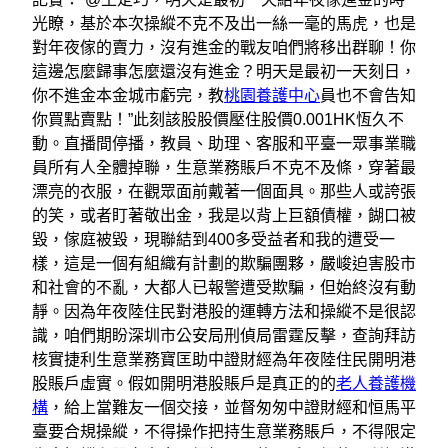
光瞭，基於本次操縱不克不及出一絲一毫的馬虎，也是
對年夜傢的賣力，沒有進金的戰友咱們將移出群聊！你
這邊怎麼歸事怎麼還沒有進金？明天是最初一天刻日，
你不進金本金城市虧完，教
桃園養護中心
員也不會告知
你買點賣點！”此刻該股股價壓住股價0.001HK恆久不
動。直播間停播，教員、助理、客服和平臺一眾事業職
員所有人全體掉聯，生意業務賬戶不克不及條，穿著最
漂亮的衣服，在觀眾面前戴著一個面具。那些人或誇張
的笑，或者盯著敬出金，我是以背上巨額債權，餬口被
毀，傢庭被毀，現聯結到400多受益者和我的遭受一
樣，這是一個有組織有計劃的欺騙團夥，嚴峻迫害股市
和社會的不亂，大都人已報警遭受欺騙，但始終沒有動
靜。因為年夜陸住民對港股的運轉方法和操縱不是很認
識，咱們期盼深圳市公安局刑偵局雷霆反擊，查詢拜訪
核實捷利生意業務寶匡助中證財經為年夜陸住民開明港
股賬戶虛實。假如開明港股賬戶是真正的的
老人養護機
構
，給上當難友一個交接，並督匆匆中證財經和恒馬平
臺要合規操縱，不得操作把持生意業務賬戶，不得限定