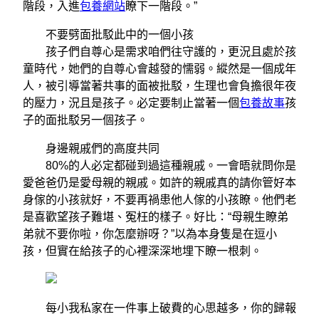
階段，入進
包養網站
瞭下一階段。”
不要劈面批駁此中的一個小孩
孩子們自尊心是需求咱們往守護的，更況且處於孩
童時代，她們的自尊心會越發的懦弱。縱然是一個成年
人，被引導當著共事的面被批駁，生理也會負擔很年夜
的壓力，況且是孩子。必定要制止當著一個
包養故事
孩
子的面批駁另一個孩子。
身邊親戚們的高度共同
80%的人必定都碰到過這種親戚。一會晤就問你是
愛爸爸仍是愛母親的親戚。如許的親戚真的請你管好本
身傢的小孩就好，不要再禍患他人傢的小孩瞭。他們老
是喜歡望孩子難堪、冤枉的樣子。好比：“母親生瞭弟
弟就不要你啦，你怎麼辦呀？”以為本身隻是在逗小
孩，但實在給孩子的心裡深深地埋下瞭一根刺。
每小我私家在一件事上破費的心思越多，你的歸報