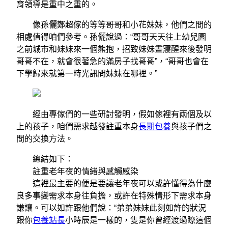
育領導是重中之重的。
像孫儷鄭超傢的等等哥哥和小花妹妹，他們之間的
相處值得咱們參考。孫儷說過：“哥哥天天往上幼兒園
之前城市和妹妹來一個熊抱，招致妹妹晝寢醒來後發明
哥哥不在，就會很著急的滿房子找哥哥”，“哥哥也會在
下學歸來就第一時光訊問妹妹在哪裡。”
經由專傢們的一些研討發明，假如傢裡有兩個及以
上的孩子，咱們需求越發註重本身
長期包養
與孩子們之
間的交換方法。
總結如下：
註重老年夜的情緒與感觸感染
這裡最主要的便是要讓老年夜可以或許懂得為什麼
良多事變需求本身往負擔，或許在特殊情形下需求本身
謙讓。可以如許跟他們說：“弟弟妹妹此刻如許的狀況
跟你
包養站長
小時辰是一樣的，隻是你曾經渡過瞭這個