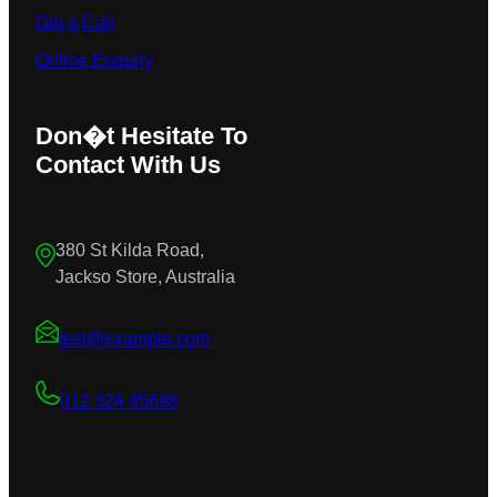
Get a Call
Online Enquiry
Don�t Hesitate To
Contact With Us
380 St Kilda Road,
Jackso Store, Australia
test@example.com
012 324 45698