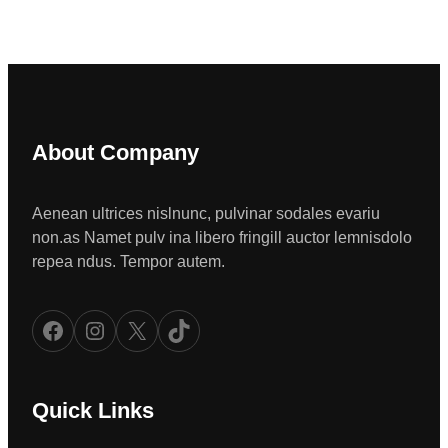
About Company
Aenean ultrices nislnunc, pulvinar sodales evariu
non.as Namet pulv ina libero fringill auctor lemnisdolo
repea ndus. Tempor autem.
Facebook
Instagram
X
TikTok
Quick Links