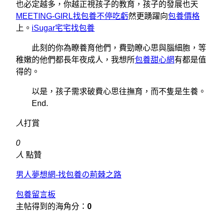
也必定越多，你越正視孩子的教育，孩子的發展也天
MEETING-GIRL找包養不停吃虧
然更踴躍向
包養價格
上。
iSugar宅宅找包養
此刻的你為瞭養育他們，費勁瞭心思與腦細胞，等
稚嫩的他們都長年夜成人，我想所
包養甜心網
有都是值
得的。
以是，孩子需求破費心思往撫育，而不隻是生養。
End.
人
打賞
0
人
點贊
男人夢想網-找包養の荊棘之路
包養留言板
主帖得到的海角分：
0