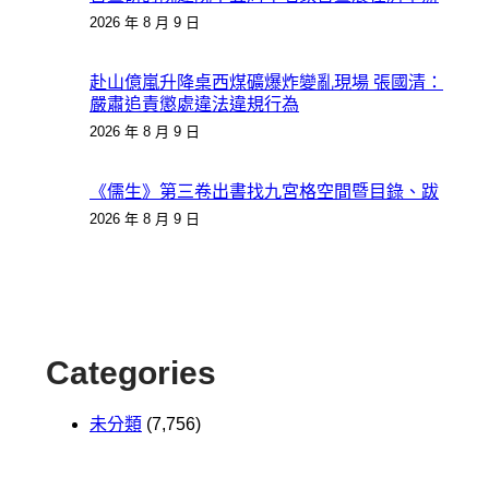
2026 年 8 月 9 日
赴山億嵐升降桌西煤礦爆炸變亂現場 張國清：
嚴肅追責懲處違法違規行為
2026 年 8 月 9 日
《儒生》第三卷出書找九宮格空間暨目錄、跋
2026 年 8 月 9 日
Categories
未分類
(7,756)