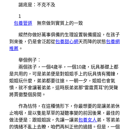
謎底是：不克不及
1
包養管道
無奈做到實質上的一致
縱然你做好萬事俱備的生理設置裝備擺設，在孩子
到來後，仍是會泛起從
包養甜心網
天而降的狀態
包養網
推薦
。
舉個例子：
兩個孩子，一個4歲半，一個10歲，玩具基礎上都
是共用的，可是弟弟便是對姐姐手上的玩具情有獨鐘，
姐姐玩什麼，弟弟都要往搶。一朝一夕，姐姐也會氣
憤，就不會讓著弟弟，這時辰弟弟那“雷霆貫耳”的哭聲
將貫徹整個房間。
作為怙恃，在這種情形下，你最想要的是讓弟弟休
止嗚咽，是以隻能草草的凝聽事變的前因後果，最佳的
做法便是：跟姐姐說，先讓一讓弟
包養女人
弟，等弟弟
的情緒不亂上去瞭，咱們再糾正他的過錯。但是，一個