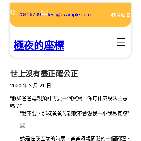
跳
至
Facebook
X
Instagram
LinkedIn
123456789
test@example.com
主
要
內
極夜的座標
容
世上沒有盡正確公正
2020 年 3 月 21 日
“假如爸爸母親預計再要一個寶寶，你有什麼設法主意
嗎？”
“我不要，那樣爸爸母親就不會愛我一小我私家瞭”
這是在我五歲的時辰，爸爸母親問我的一個問題，