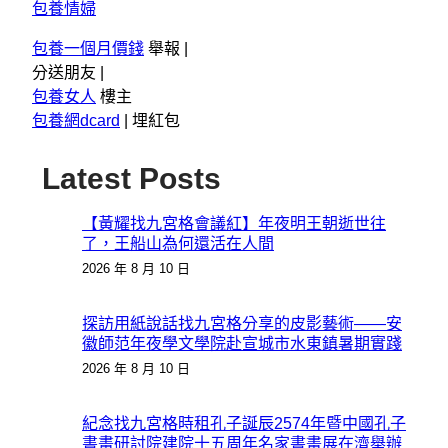
包養情婦
包養一個月價錢
舉報 |
分送朋友 |
包養女人
樓主
包養網dcard
|
埋紅包
Latest Posts
【黃耀找九宮格會議紅】年夜明王朝逝世往
了，王船山為何還活在人間
2026 年 8 月 10 日
探訪用紙說話找九宮格分享的皮影藝術——安
徽師范年夜學文學院赴宣城市水東鎮暑期實踐
2026 年 8 月 10 日
紀念找九宮格時租孔子誕辰2574年暨中國孔子
書畫研討院建院十五周年名家書畫展在濟舉辦