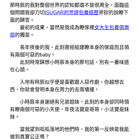
那時辰的我對整個世界的認知都還不是很周全，面臨這
個問題我卻刀切
ISUGAR的荒謬包養經歷
斧砍的說瞭下
面的歸答。
最初的成果，當然是我成為瞭傢裡
女大生包養俱樂
部
的獨苗。
長年夜後的我，此刻曾經組建瞭本身的傢庭而且領
有兩個可惡的baby。
此刻時常歸想小時辰本身的那句話，別有一番味道
在心頭。
入地有時辰似乎便是喜歡跟人惡作劇，你越想去
西，你就會發明本身在用力的去南墻撞。
小時辰本身謝絕有兄弟姐妹，此刻的本身卻同時領
有瞭兩個可惡的小天使，年夜法寶是哥哥，小法寶是妹
妹。
當我望到呱呱落地的他們時，我的第一反映是我能
做到真實公正嗎？