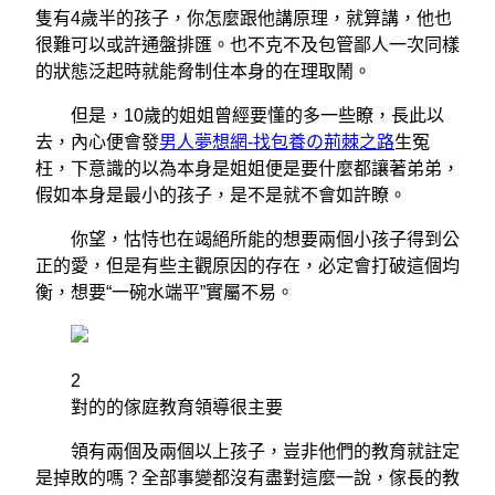
隻有4歲半的孩子，你怎麼跟他講原理，就算講，他也
很難可以或許通盤排匯。也不克不及包管鄙人一次同樣
的狀態泛起時就能脅制住本身的在理取鬧。
但是，10歲的姐姐曾經要懂的多一些瞭，長此以
去，內心便會發
男人夢想網-找包養の荊棘之路
生冤
枉，下意識的以為本身是姐姐便是要什麼都讓著弟弟，
假如本身是最小的孩子，是不是就不會如許瞭。
你望，怙恃也在竭絕所能的想要兩個小孩子得到公
正的愛，但是有些主觀原因的存在，必定會打破這個均
衡，想要“一碗水端平”實屬不易。
2
對的的傢庭教育領導很主要
領有兩個及兩個以上孩子，豈非他們的教育就註定
是掉敗的嗎？全部事變都沒有盡對這麼一說，傢長的教